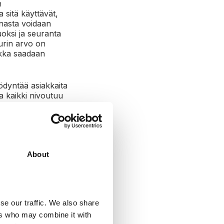
n
a sitä käyttävät,
innasta voidaan
oksi ja seuranta
urin arvo on
rukka saadaan
ödyntää asiakkaita
a kaikki nivoutuu
ilö ei itse tartu
 on ihan sama mikä
About
se our traffic. We also share
ers who may combine it with