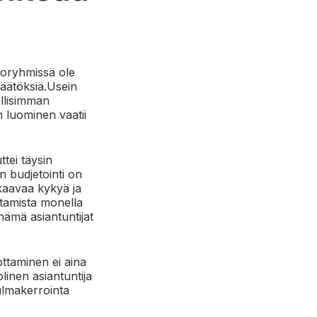
toryhmissä ole
 päätöksiä.Usein
ollisimman
n luominen vaatii
ttei täysin
n budjetointi on
kkaavaa kykyä ja
stamista monella
nämä asiantuntijat
ttaminen ei aina
linen asiantuntija
ulmakerrointa