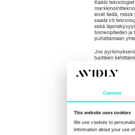
Kaikki teknologiat
markkinointiteknol
eivät tiedä, missä
saada irti teknolo
sekä läpinäkyvyy
toimenpiteiden ja 
puhaltamaan yhtee
Jos pyrkimyksenä 
tuotteen kehittäm
yhteen asiakaskok
puhelimeen ja soit
järjestelmä tai tek
Consent
This website uses cookies
We use cookies to personalis
information about your use of