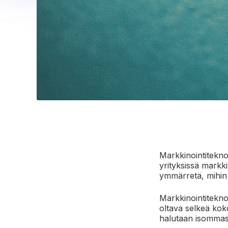
Markkinointitekno
yrityksissä markki
ymmärretä, mihin 
Markkinointiteknol
oltava selkeä kok
halutaan isommas