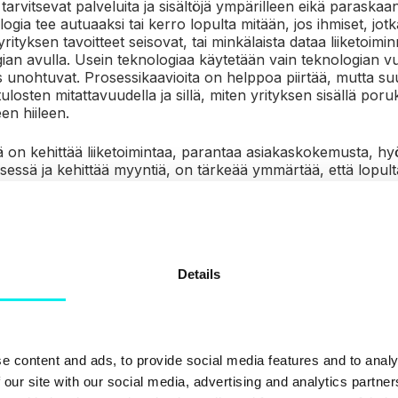
 tarvitsevat palveluita ja sisältöjä ympärilleen eikä paraskaa
ogia tee autuaaksi tai kerro lopulta mitään, jos ihmiset, jotk
 yrityksen tavoitteet seisovat, tai minkälaista dataa liiketoim
gian avulla.
Usein teknologiaa käytetään vain teknologian vu
s unohtuvat.
Prosessikaavioita on helppoa piirtää, mutta su
tulosten mitattavuudella ja sillä, miten yrityksen sisällä po
n hiileen.
on kehittää liiketoimintaa, parantaa asiakaskokemusta, hy
isessä ja kehittää myyntiä, on tärkeää ymmärtää, että lopult
emuksessa, ja vain systemaattiset teot ratkaisevat.
Jos henk
a sille potentiaaliselle tai jo olemassa olevalle asiakkaalle,
nologia siitä muistuttaa.
Details
e content and ads, to provide social media features and to analy
 our site with our social media, advertising and analytics partn