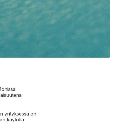
Monissa
naisuutena
an yrityksessä on
an käytöllä