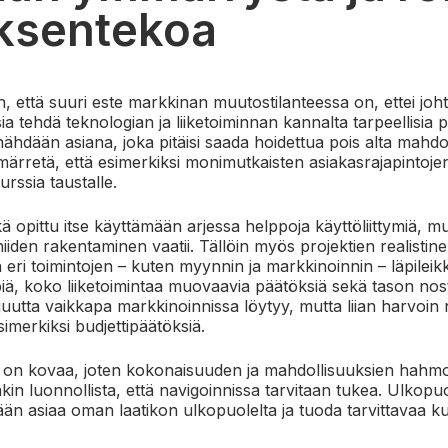
ksentekoa
, että suuri este markkinan muutostilanteessa on, ettei joh
ksia tehdä teknologian ja liiketoiminnan kannalta tarpeellisia
ähdään asiana, joka pitäisi saada hoidettua pois alta mahd
märretä, että esimerkiksi monimutkaisten asiakasrajapintoje
urssia taustalle.
ä opittu itse käyttämään arjessa helppoja käyttöliittymiä, mu
iden rakentaminen vaatii. Tällöin myös projektien realistine
 eri toimintojen – kuten myynnin ja markkinoinnin – läpilei
iä, koko liiketoimintaa muovaavia päätöksiä sekä tason no
ijuutta vaikkapa markkinoinnissa löytyy, mutta liian harvoin 
imerkiksi budjettipäätöksiä.
 on kovaa, joten kokonaisuuden ja mahdollisuuksien hahmo
kin luonnollista, että navigoinnissa tarvitaan tukea.
Ulkopuo
än asiaa oman laatikon ulkopuolelta ja tuoda tarvittavaa k