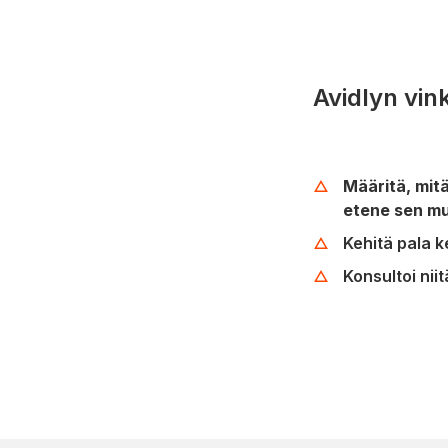
Avidlyn vin
Määritä, mitä
etene sen mu
Kehitä pala k
Konsultoi niit