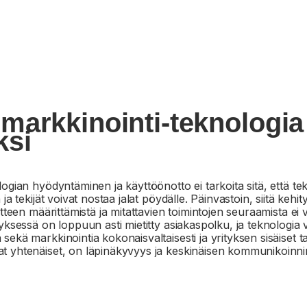
markkinointi-teknologia 
ksi
ogian hyödyntäminen ja käyttöönotto ei tarkoita sitä, että te
ja tekijät voivat nostaa jalat pöydälle. Päinvastoin, siitä kehit
itteen määrittämistä ja mitattavien toimintojen seuraamista ei 
yksessä on loppuun asti mietitty asiakaspolku, ja teknologia 
ekä markkinointia kokonaisvaltaisesti ja yrityksen sisäiset t
 yhtenäiset, on läpinäkyvyys ja keskinäisen kommunikoinni