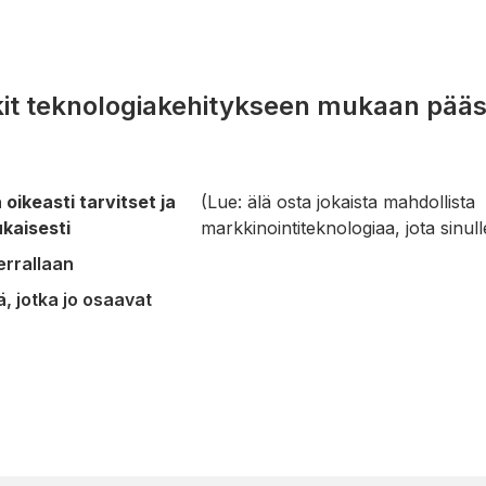
kit teknologiakehitykseen mukaan pää
 oikeasti tarvitset ja
(Lue: älä osta jokaista mahdollista
kaisesti
markkinointiteknologiaa, jota sinull
errallaan
ä, jotka jo osaavat