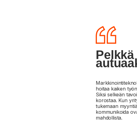
Pelkkä 
autuaa
Markkinointiteknol
hoitaa kaiken työn 
Siksi selkeän tavo
korostaa.
Kun yrit
tukemaan myyntiä s
kommunikoida ovat
mahdollista.