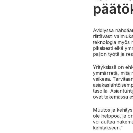
päätö
Avidlyssa nähdään
riittävästi valmiu
teknologia myös n
pikaisesti eikä ym
paljon työtä ja res
Yrityksissä on ehk
ymmärretä, mitä ni
vaikeaa.
Tarvitaan
asiakaslähtöisemp
tasolla. Asiantunt
ovat tekemässä es
Muutos ja kehitys
ole helppoa, ja on
voi auttaa näkemä
kehitykseen."