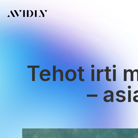
Tehot irti 
– asi