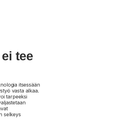
ei tee
knologia itsessään
ystyö vasta alkaa.
voi tarpeeksi
valjastetaan
avat
n selkeys