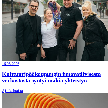
16.06.2026
Kulttuuripääkaupungin innovatiivisesta
verkostosta syntyi makia yhteistyö
Ajankohtaista