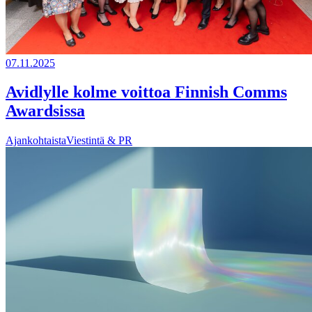
07.11.2025
Avidlylle kolme voittoa Finnish Comms
Awardsissa
Ajankohtaista
Viestintä & PR