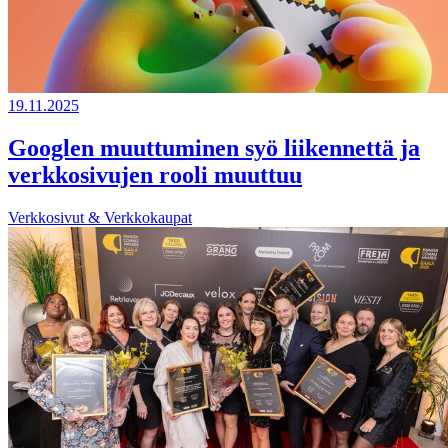
19.11.2025
Googlen muuttuminen syö liikennettä ja
verkkosivujen rooli muuttuu
Verkkosivut & Verkkokaupat