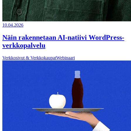
10.04.2026
Näin rakennetaan AI-natiivi WordPress-
verkkopalvelu
Verkkosivut & Verkkokaupat
Webinaari