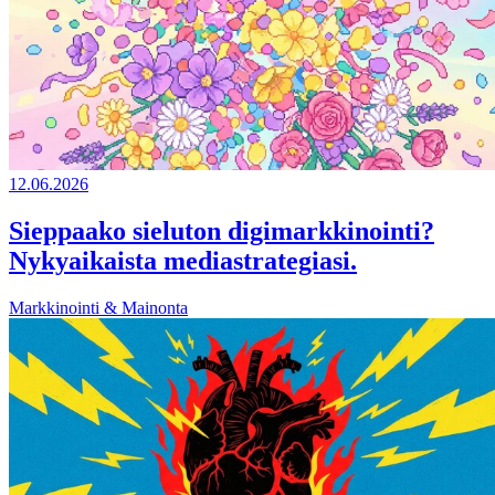
12.06.2026
Sieppaako sieluton digimarkkinointi?
Nykyaikaista mediastrategiasi.
Markkinointi & Mainonta