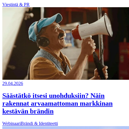
Viestintä & PR
29.04.2026
Säästätkö itsesi unohduksiin? Näin
rakennat arvaamattoman markkinan
kestävän brändin
Webinaari
Brändi & Identiteetti