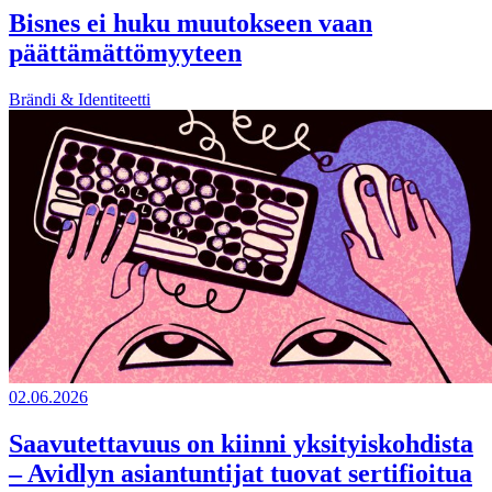
Bisnes ei huku muutokseen vaan
päättämättömyyteen
Brändi & Identiteetti
02.06.2026
Saavutettavuus on kiinni yksityiskohdista
– Avidlyn asiantuntijat tuovat sertifioitua