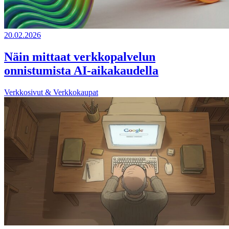
20.02.2026
Näin mittaat verkkopalvelun
onnistumista AI-aikakaudella
Verkkosivut & Verkkokaupat