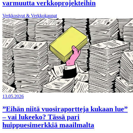
varmuutta verkkoprojekteihin
Verkkosivut & Verkkokaupat
13.05.2026
”Eihän niitä vuosiraportteja kukaan lue”
– vai lukeeko? Tässä pari
huippuesimerkkiä maailmalta