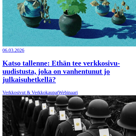
06.03.2026
Katso tallenne: Ethän tee verkkosivu-
uudistusta, joka on vanhentunut jo
julkaisuhetkellä?
Verkkosivut & Verkkokaupat
Webinaari