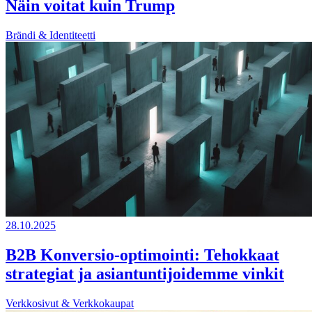
Näin voitat kuin Trump
Brändi & Identiteetti
28.10.2025
B2B Konversio-optimointi: Tehokkaat
strategiat ja asiantuntijoidemme vinkit
Verkkosivut & Verkkokaupat