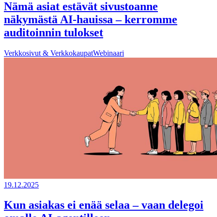
Nämä asiat estävät sivustoanne
näkymästä AI-hauissa – kerromme
auditoinnin tulokset
Verkkosivut & Verkkokaupat
Webinaari
19.12.2025
Kun asiakas ei enää selaa – vaan delegoi