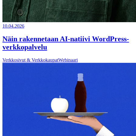
10.04.2026
Näin rakennetaan AI-natiivi WordPress-
verkkopalvelu
Verkkosivut & Verkkokaupat
Webinaari