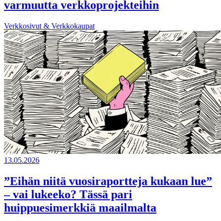
varmuutta verkkoprojekteihin
Verkkosivut & Verkkokaupat
13.05.2026
”Eihän niitä vuosiraportteja kukaan lue”
– vai lukeeko? Tässä pari
huippuesimerkkiä maailmalta