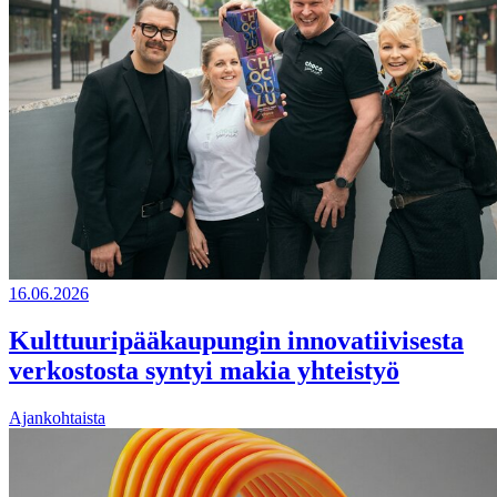
16.06.2026
Kulttuuripääkaupungin innovatiivisesta
verkostosta syntyi makia yhteistyö
Ajankohtaista