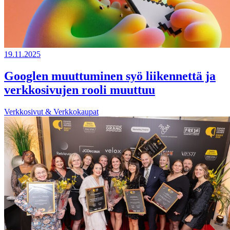
19.11.2025
Googlen muuttuminen syö liikennettä ja
verkkosivujen rooli muuttuu
Verkkosivut & Verkkokaupat