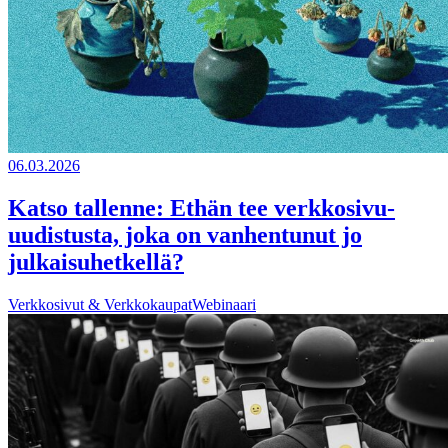
06.03.2026
Katso tallenne: Ethän tee verkkosivu-
uudistusta, joka on vanhentunut jo
julkaisuhetkellä?
Verkkosivut & Verkkokaupat
Webinaari