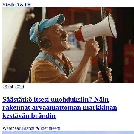
Viestintä & PR
29.04.2026
Säästätkö itsesi unohduksiin? Näin
rakennat arvaamattoman markkinan
kestävän brändin
Webinaari
Brändi & Identiteetti