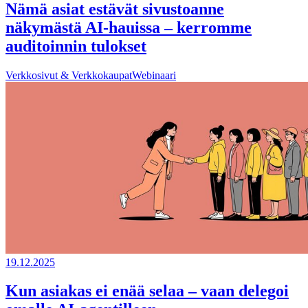
Nämä asiat estävät sivustoanne
näkymästä AI-hauissa – kerromme
auditoinnin tulokset
Verkkosivut & Verkkokaupat
Webinaari
19.12.2025
Kun asiakas ei enää selaa – vaan delegoi