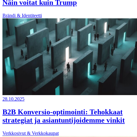
Näin voitat kuin Trump
Brändi & Identiteetti
28.10.2025
B2B Konversio-optimointi: Tehokkaat
strategiat ja asiantuntijoidemme vinkit
Verkkosivut & Verkkokaupat