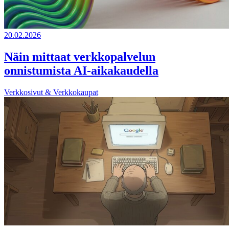
20.02.2026
Näin mittaat verkkopalvelun
onnistumista AI-aikakaudella
Verkkosivut & Verkkokaupat