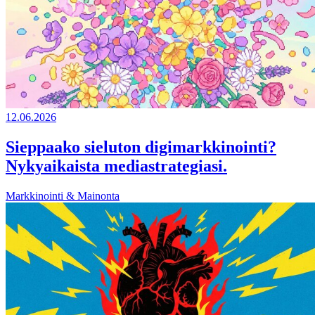
12.06.2026
Sieppaako sieluton digimarkkinointi?
Nykyaikaista mediastrategiasi.
Markkinointi & Mainonta