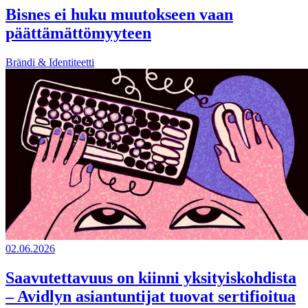
Bisnes ei huku muutokseen vaan
päättämättömyyteen
Brändi & Identiteetti
02.06.2026
Saavutettavuus on kiinni yksityiskohdista
– Avidlyn asiantuntijat tuovat sertifioitua