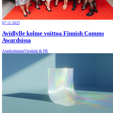
07.11.2025
Avidlylle kolme voittoa Finnish Comms
Awardsissa
Ajankohtaista
Viestintä & PR