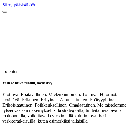
Siirry pääsisältöön
Toteutus
Vain se mikä tuntuu, menestyy.
Erottuva. Epätavallinen. Mielenkiintoinen. Toimiva. Huomiota
herättävä. Erilainen. Erityinen. Ainutlaatuinen. Epätyypillinen.
Erikoislaatuinen. Poikkeuksellinen. Omalaatuinen. Me taistelemme
tylsää vastaan näkemyksellisillä strategioilla, tunteita herättävällä
mainonnalla, vaikuttavalla viestinnällä kuin innovatiivisilla
verkkoratkaisuilla, kuten esimerkiksi tällaisilla.