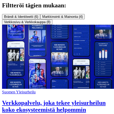
Filtteröi tägien mukaan:
Brändi & Identiteetti (6)
Markkinointi & Mainonta (4)
Verkkosivu & Verkkokauppa (8)
Suomen Yleisurheilu
Verkkopalvelu, joka tekee yleisurheilun
koko ekosysteemistä helpommin