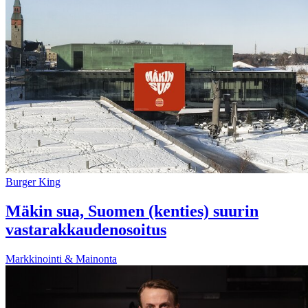
Burger King
Mäkin sua, Suomen (kenties) suurin
vastarakkaudenosoitus
Markkinointi & Mainonta