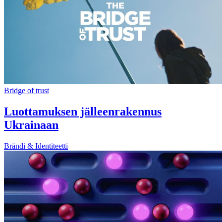
Bridge of trust
Luottamuksen jälleenrakennus
Ukrainaan
Brändi & Identiteetti