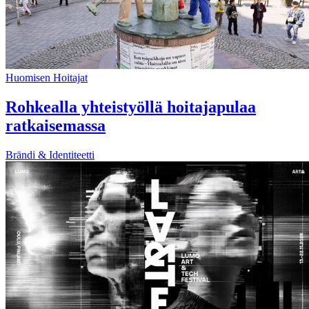
Huomisen Hoitajat
Rohkealla yhteistyöllä hoitajapulaa
ratkaisemassa
Brändi & Identiteetti