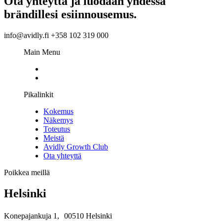
Ota yhteyttä ja luodaan yhdessä
brändillesi esiinnousemus.
info@avidly.fi +358 102 319 000
Main Menu
Pikalinkit
Kokemus
Näkemys
Toteutus
Meistä
Avidly Growth Club
Ota yhteyttä
Poikkea meillä
Helsinki
Konepajankuja 1, 00510 Helsinki