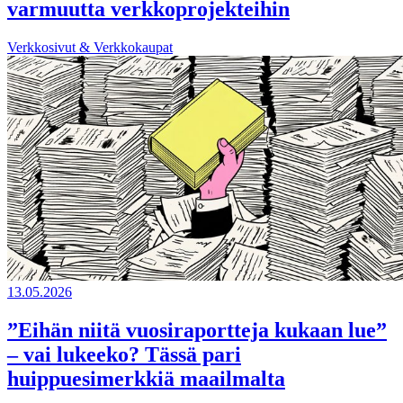
varmuutta verkkoprojekteihin
Verkkosivut & Verkkokaupat
13.05.2026
”Eihän niitä vuosiraportteja kukaan lue”
– vai lukeeko? Tässä pari
huippuesimerkkiä maailmalta