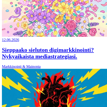
12.06.2026
Sieppaako sieluton digimarkkinointi?
Nykyaikaista mediastrategiasi.
Markkinointi & Mainonta