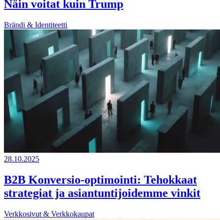
Näin voitat kuin Trump
Brändi & Identiteetti
28.10.2025
B2B Konversio-optimointi: Tehokkaat
strategiat ja asiantuntijoidemme vinkit
Verkkosivut & Verkkokaupat