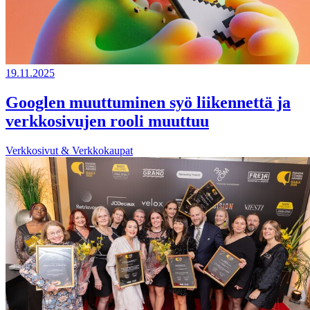
19.11.2025
Googlen muuttuminen syö liikennettä ja
verkkosivujen rooli muuttuu
Verkkosivut & Verkkokaupat