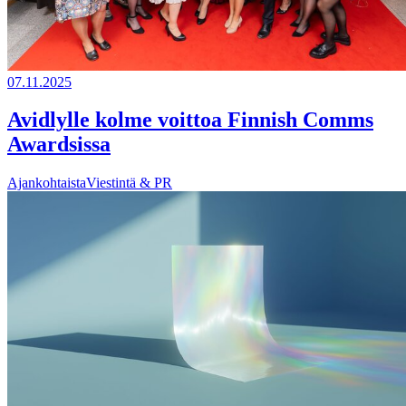
07.11.2025
Avidlylle kolme voittoa Finnish Comms
Awardsissa
Ajankohtaista
Viestintä & PR