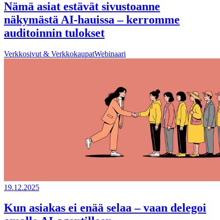
Nämä asiat estävät sivustoanne
näkymästä AI-hauissa – kerromme
auditoinnin tulokset
Verkkosivut & Verkkokaupat
Webinaari
19.12.2025
Kun asiakas ei enää selaa – vaan delegoi