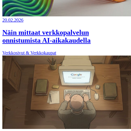
20.02.2026
Näin mittaat verkkopalvelun
onnistumista AI-aikakaudella
Verkkosivut & Verkkokaupat