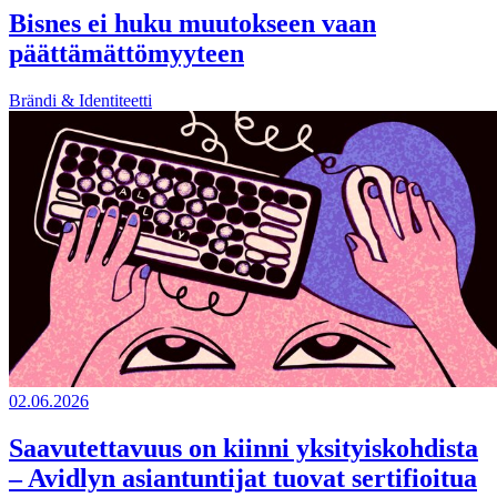
Bisnes ei huku muutokseen vaan
päättämättömyyteen
Brändi & Identiteetti
02.06.2026
Saavutettavuus on kiinni yksityiskohdista
– Avidlyn asiantuntijat tuovat sertifioitua