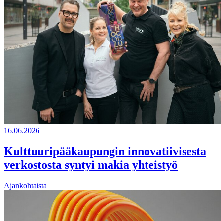
16.06.2026
Kulttuuripääkaupungin innovatiivisesta
verkostosta syntyi makia yhteistyö
Ajankohtaista