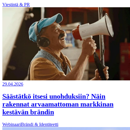
Viestintä & PR
29.04.2026
Säästätkö itsesi unohduksiin? Näin
rakennat arvaamattoman markkinan
kestävän brändin
Webinaari
Brändi & Identiteetti