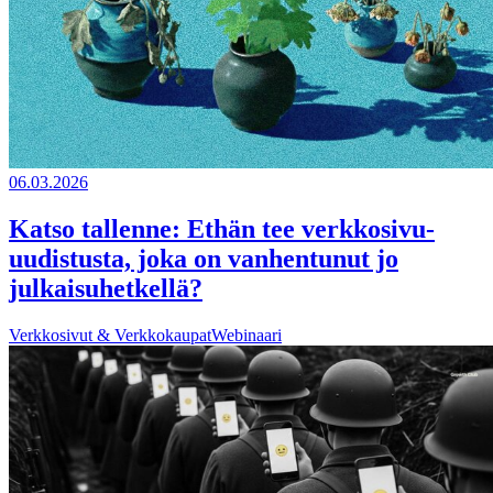
06.03.2026
Katso tallenne: Ethän tee verkkosivu-
uudistusta, joka on vanhentunut jo
julkaisuhetkellä?
Verkkosivut & Verkkokaupat
Webinaari