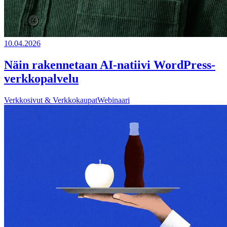
10.04.2026
Näin rakennetaan AI-natiivi WordPress-
verkkopalvelu
Verkkosivut & Verkkokaupat
Webinaari