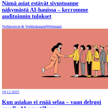
Nämä asiat estävät sivustoanne
näkymästä AI-hauissa – kerromme
auditoinnin tulokset
Verkkosivut & Verkkokaupat
Webinaari
19.12.2025
Kun asiakas ei enää selaa – vaan delegoi