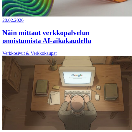
20.02.2026
Näin mittaat verkkopalvelun
onnistumista AI-aikakaudella
Verkkosivut & Verkkokaupat