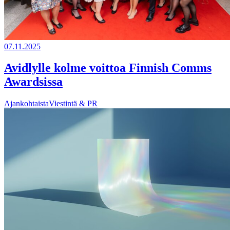
07.11.2025
Avidlylle kolme voittoa Finnish Comms
Awardsissa
Ajankohtaista
Viestintä & PR