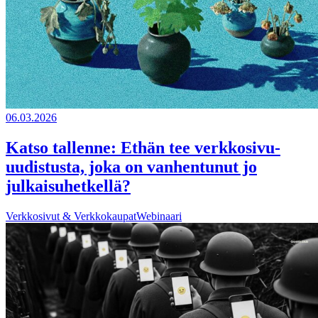
06.03.2026
Katso tallenne: Ethän tee verkkosivu-
uudistusta, joka on vanhentunut jo
julkaisuhetkellä?
Verkkosivut & Verkkokaupat
Webinaari