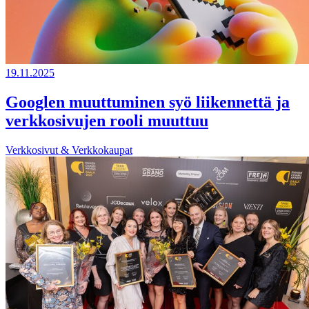
19.11.2025
Googlen muuttuminen syö liikennettä ja
verkkosivujen rooli muuttuu
Verkkosivut & Verkkokaupat