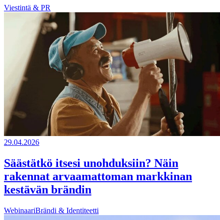
Viestintä & PR
29.04.2026
Säästätkö itsesi unohduksiin? Näin
rakennat arvaamattoman markkinan
kestävän brändin
Webinaari
Brändi & Identiteetti