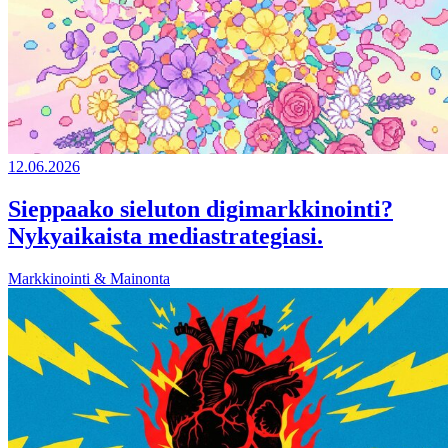
12.06.2026
Sieppaako sieluton digimarkkinointi?
Nykyaikaista mediastrategiasi.
Markkinointi & Mainonta