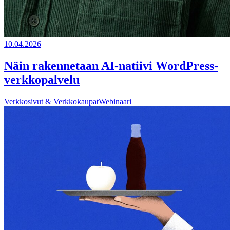
10.04.2026
Näin rakennetaan AI-natiivi WordPress-
verkkopalvelu
Verkkosivut & Verkkokaupat
Webinaari