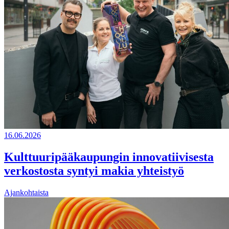
16.06.2026
Kulttuuripääkaupungin innovatiivisesta
verkostosta syntyi makia yhteistyö
Ajankohtaista