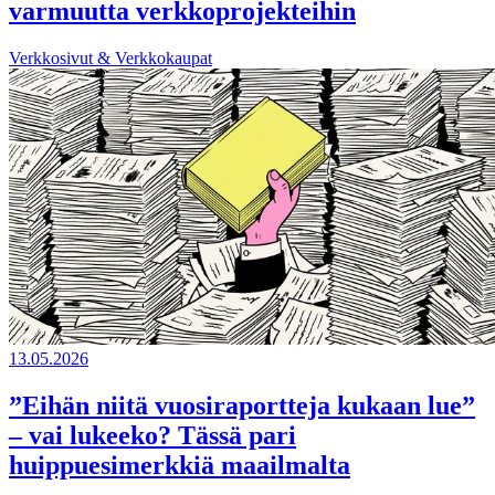
varmuutta verkkoprojekteihin
Verkkosivut & Verkkokaupat
13.05.2026
”Eihän niitä vuosiraportteja kukaan lue”
– vai lukeeko? Tässä pari
huippuesimerkkiä maailmalta