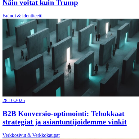
Näin voitat kuin Trump
Brändi & Identiteetti
28.10.2025
B2B Konversio-optimointi: Tehokkaat
strategiat ja asiantuntijoidemme vinkit
Verkkosivut & Verkkokaupat