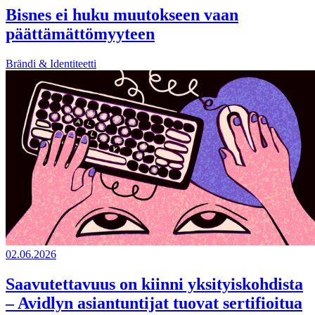
Bisnes ei huku muutokseen vaan
päättämättömyyteen
Brändi & Identiteetti
02.06.2026
Saavutettavuus on kiinni yksityiskohdista
– Avidlyn asiantuntijat tuovat sertifioitua