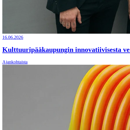
16.06.2026
Kulttuuripääkaupungin innovatiivisesta ve
Ajankohtaista