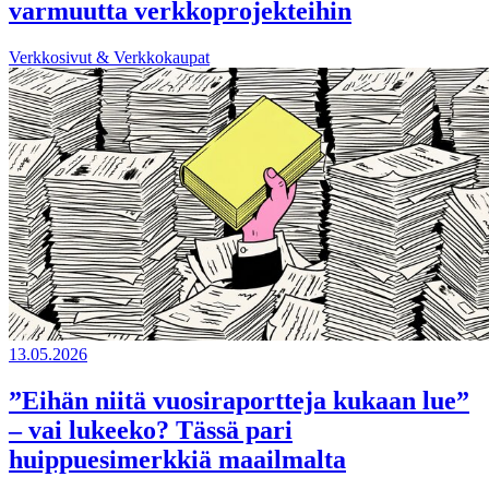
varmuutta verkkoprojekteihin
Verkkosivut & Verkkokaupat
13.05.2026
”Eihän niitä vuosiraportteja kukaan lue”
– vai lukeeko? Tässä pari
huippuesimerkkiä maailmalta