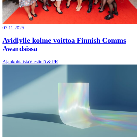
07.11.2025
Avidlylle kolme voittoa Finnish Comms
Awardsissa
Ajankohtaista
Viestintä & PR