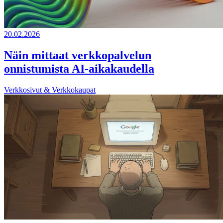
20.02.2026
Näin mittaat verkkopalvelun
onnistumista AI-aikakaudella
Verkkosivut & Verkkokaupat