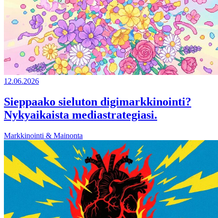
12.06.2026
Sieppaako sieluton digimarkkinointi?
Nykyaikaista mediastrategiasi.
Markkinointi & Mainonta