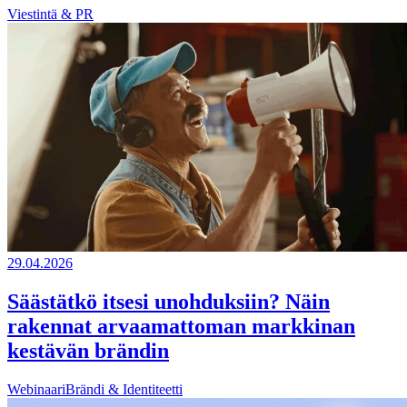
Viestintä & PR
29.04.2026
Säästätkö itsesi unohduksiin? Näin
rakennat arvaamattoman markkinan
kestävän brändin
Webinaari
Brändi & Identiteetti