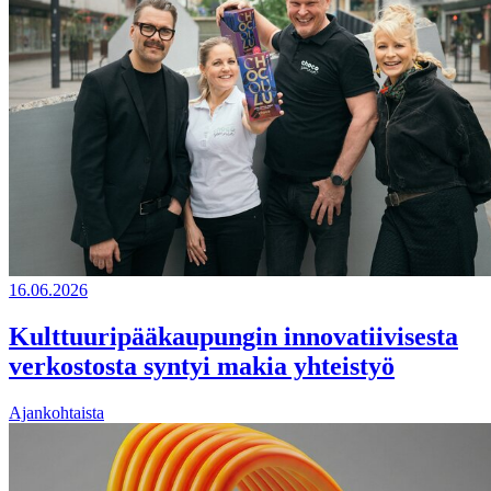
16.06.2026
Kulttuuripääkaupungin innovatiivisesta
verkostosta syntyi makia yhteistyö
Ajankohtaista