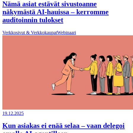
Nämä asiat estävät sivustoanne
näkymästä AI-hauissa – kerromme
auditoinnin tulokset
Verkkosivut & Verkkokaupat
Webinaari
19.12.2025
Kun asiakas ei enää selaa – vaan delegoi