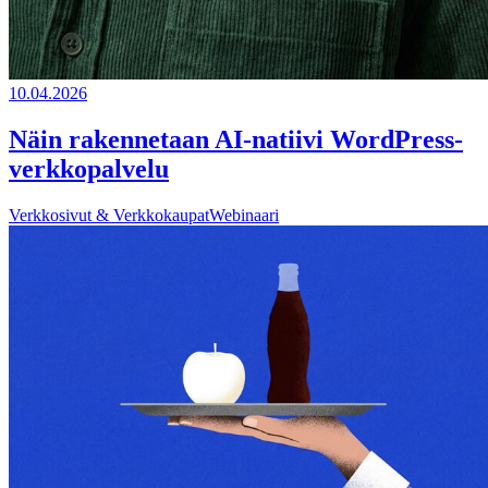
10.04.2026
Näin rakennetaan AI-natiivi WordPress-
verkkopalvelu
Verkkosivut & Verkkokaupat
Webinaari