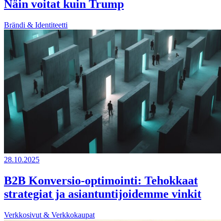
Näin voitat kuin Trump
Brändi & Identiteetti
28.10.2025
B2B Konversio-optimointi: Tehokkaat
strategiat ja asiantuntijoidemme vinkit
Verkkosivut & Verkkokaupat