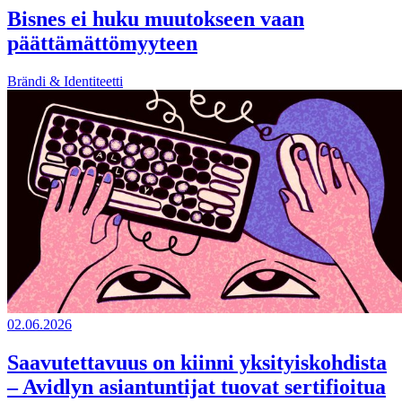
Bisnes ei huku muutokseen vaan
päättämättömyyteen
Brändi & Identiteetti
02.06.2026
Saavutettavuus on kiinni yksityiskohdista
– Avidlyn asiantuntijat tuovat sertifioitua