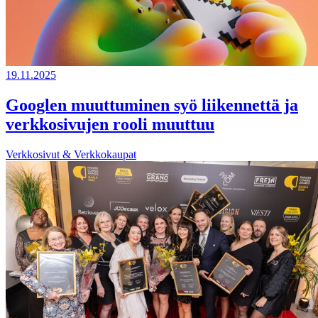
19.11.2025
Googlen muuttuminen syö liikennettä ja
verkkosivujen rooli muuttuu
Verkkosivut & Verkkokaupat