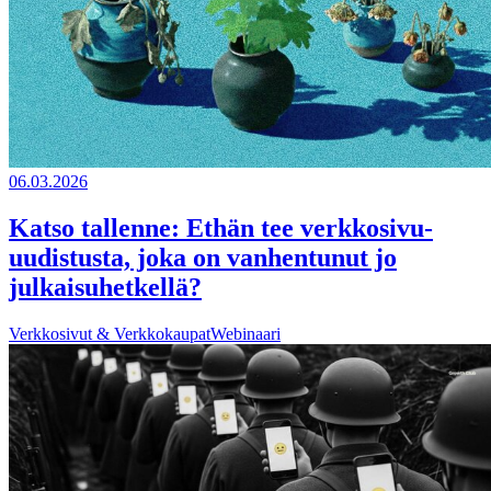
06.03.2026
Katso tallenne: Ethän tee verkkosivu-
uudistusta, joka on vanhentunut jo
julkaisuhetkellä?
Verkkosivut & Verkkokaupat
Webinaari