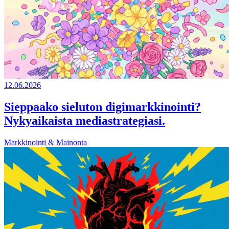
12.06.2026
Sieppaako sieluton digimarkkinointi?
Nykyaikaista mediastrategiasi.
Markkinointi & Mainonta