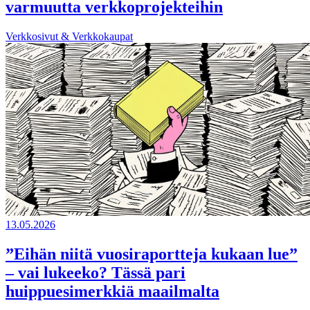
varmuutta verkkoprojekteihin
Verkkosivut & Verkkokaupat
13.05.2026
”Eihän niitä vuosiraportteja kukaan lue”
– vai lukeeko? Tässä pari
huippuesimerkkiä maailmalta