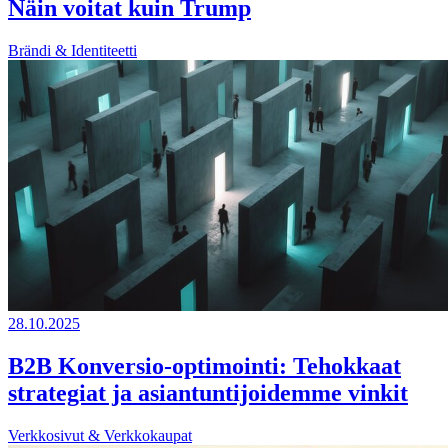
Näin voitat kuin Trump
Brändi & Identiteetti
28.10.2025
B2B Konversio-optimointi: Tehokkaat
strategiat ja asiantuntijoidemme vinkit
Verkkosivut & Verkkokaupat