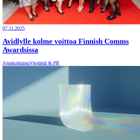
07.11.2025
Avidlylle kolme voittoa Finnish Comms
Awardsissa
Ajankohtaista
Viestintä & PR