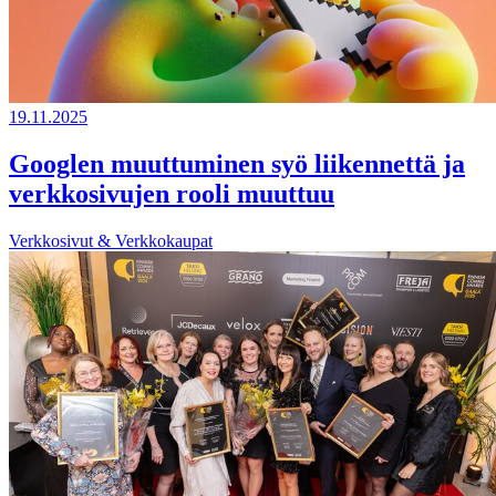
19.11.2025
Googlen muuttuminen syö liikennettä ja
verkkosivujen rooli muuttuu
Verkkosivut & Verkkokaupat