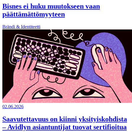
Bisnes ei huku muutokseen vaan
päättämättömyyteen
Brändi & Identiteetti
02.06.2026
Saavutettavuus on kiinni yksityiskohdista
– Avidlyn asiantuntijat tuovat sertifioitua