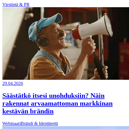
Viestintä & PR
29.04.2026
Säästätkö itsesi unohduksiin? Näin
rakennat arvaamattoman markkinan
kestävän brändin
Webinaari
Brändi & Identiteetti