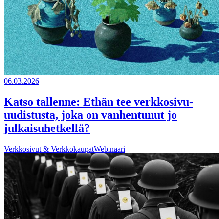
06.03.2026
Katso tallenne: Ethän tee verkkosivu-
uudistusta, joka on vanhentunut jo
julkaisuhetkellä?
Verkkosivut & Verkkokaupat
Webinaari