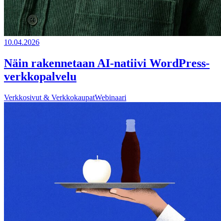
10.04.2026
Näin rakennetaan AI-natiivi WordPress-
verkkopalvelu
Verkkosivut & Verkkokaupat
Webinaari