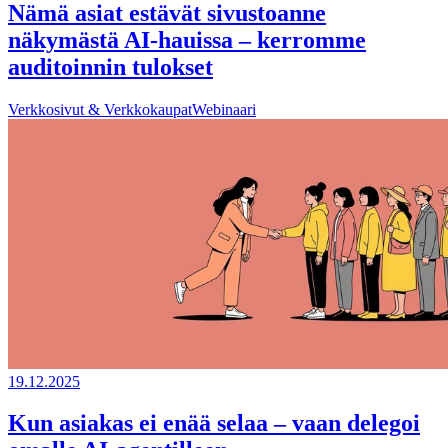
Nämä asiat estävät sivustoanne
näkymästä AI-hauissa – kerromme
auditoinnin tulokset
Verkkosivut & Verkkokaupat
Webinaari
19.12.2025
Kun asiakas ei enää selaa – vaan delegoi