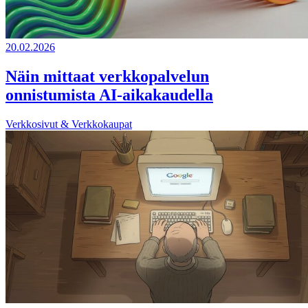
20.02.2026
Näin mittaat verkkopalvelun
onnistumista AI-aikakaudella
Verkkosivut & Verkkokaupat