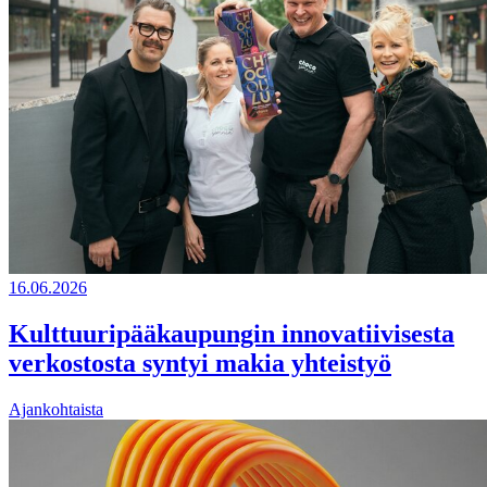
16.06.2026
Kulttuuripääkaupungin innovatiivisesta
verkostosta syntyi makia yhteistyö
Ajankohtaista