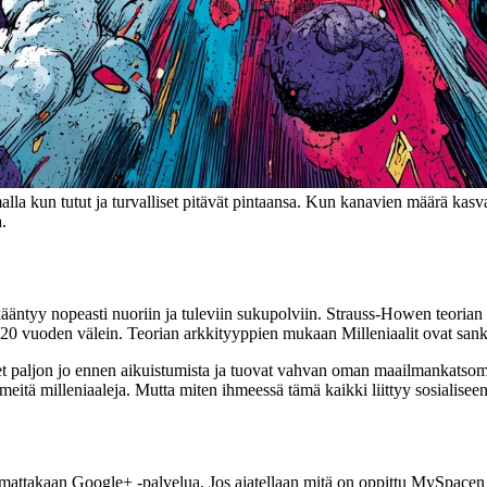
a kun tutut ja turvalliset pitävät pintaansa. Kun kanavien määrä kasvaa
.
äntyy nopeasti nuoriin ja tuleviin sukupolviin. Strauss-Howen teorian m
vuoden välein. Teorian arkkityyppien mukaan Milleniaalit ovat sankareit
et paljon jo ennen aikuistumista ja tuovat vahvan oman maailmankatsom
meitä milleniaaleja. Mutta miten ihmeessä tämä kaikki liittyy sosialise
attakaan Google+ -palvelua. Jos ajatellaan mitä on oppittu MySpacen 