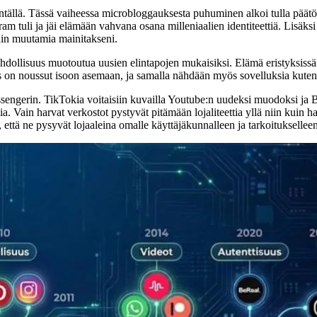
ntällä. Tässä vaiheessa microbloggauksesta puhuminen alkoi tulla päätö
gram tuli ja jäi elämään vahvana osana milleniaalien identiteettiä. Lisäks
in muutamia mainitakseni.
mahdollisuus muotoutua uusien elintapojen mukaisiksi. Elämä eristyksiss
itys on noussut isoon asemaan, ja samalla nähdään myös sovelluksia kute
ngerin. TikTokia voitaisiin kuvailla Youtube:n uudeksi muodoksi ja B
ia. Vain harvat verkostot pystyvät pitämään lojaliteettia yllä niin kuin
e, että ne pysyvät lojaaleina omalle käyttäjäkunnalleen ja tarkoituksell