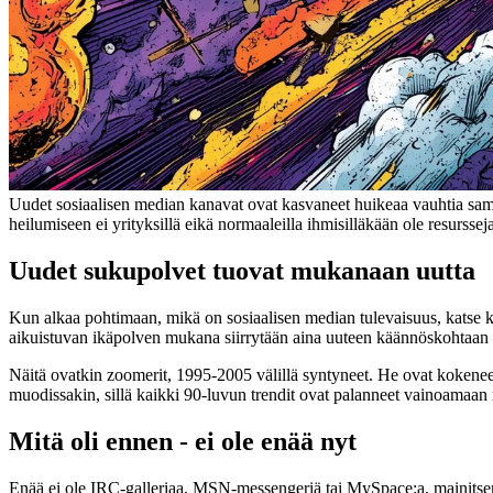
Uudet sosiaalisen median kanavat ovat kasvaneet huikeaa vauhtia samall
heilumiseen ei yrityksillä eikä normaaleilla ihmisilläkään ole resursseja
Uudet sukupolvet tuovat mukanaan uutta
Kun alkaa pohtimaan, mikä on sosiaalisen median tulevaisuus, katse kä
aikuistuvan ikäpolven mukana siirrytään aina uuteen käännöskohtaan 20 
Näitä ovatkin zoomerit, 1995-2005 välillä syntyneet. He ovat kokene
muodissakin, sillä kaikki 90-luvun trendit ovat palanneet vainoamaan 
Mitä oli ennen - ei ole enää nyt
Enää ei ole IRC-galleriaa, MSN-messengeriä tai MySpace:a, mainitsem