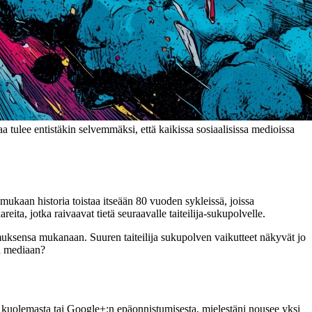
 tulee entistäkin selvemmäksi, että kaikissa sosiaalisissa medioissa
ukaan historia toistaa itseään 80 vuoden sykleissä, joissa
a, jotka raivaavat tietä seuraavalle taiteilija-sukupolvelle.
uksensa mukanaan. Suuren taiteilija sukupolven vaikutteet näkyvät jo
en mediaan?
kuolemasta tai Google+:n epäonnistumisesta, mielestäni nousee yksi