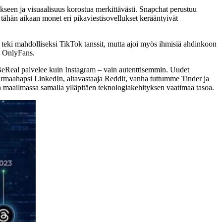
kseen ja visuaalisuus korostua merkittävästi. Snapchat perustuu
i tähän aikaan monet eri pikaviestisovellukset kerääntyivät
ä teki mahdolliseksi TikTok tanssit, mutta ajoi myös ihmisiä ahdinkoon
n OnlyFans.
eReal palvelee kuin Instagram – vain autenttisemmin. Uudet
 harmaahapsi LinkedIn, altavastaaja Reddit, vanha tuttumme Tinder ja
een maailmassa samalla ylläpitäen teknologiakehityksen vaatimaa tasoa.