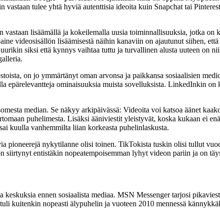
in vastaan tulee yhtä hyviä autenttisia ideoita kuin Snapchat tai Pintere
vastaan lisäämällä ja kokeilemalla uusia toiminnallisuuksia, jotka on k
ne videosisällön lisäämisestä näihin kanaviin on ajautunut siihen, että 
urikin siksi että kynnys vaihtaa tuttu ja turvallinen alusta uuteen on n
alleria.
ostoista, on jo ymmärtänyt oman arvonsa ja paikkansa sosiaalisien medi
omalla epärelevantteja ominaisuuksia muista sovelluksista. LinkedInkin 
 somesta median. Se näkyy arkipäivässä: Videoita voi katsoa äänet kaakos
rtomaan puhelimesta. Lisäksi ääniviestit yleistyvät, koska kukaan ei enää 
i sai kuulla vanhemmilta liian korkeasta puhelinlaskusta.
a pioneerejä nykytilanne olisi toinen. TikTokista tuskin olisi tullut vu
on siirtynyt entistäkin nopeatempoisemman lyhyt videon pariin ja on täy
impia keskuksia ennen sosiaalista mediaa. MSN Messenger tarjosi pikavies
tuli kuitenkin nopeasti älypuhelin ja vuoteen 2010 mennessä kännykkäkame