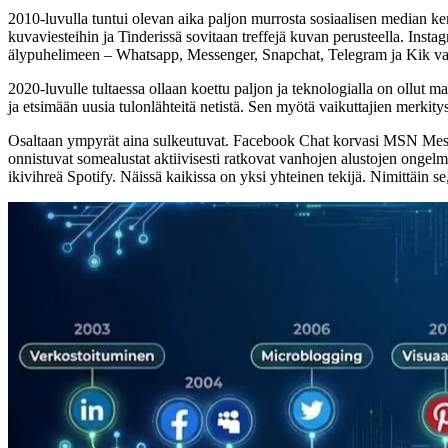
2010-luvulla tuntui olevan aika paljon murrosta sosiaalisen median ke
kuvaviesteihin ja Tinderissä sovitaan treffejä kuvan perusteella. Insta
älypuhelimeen – Whatsapp, Messenger, Snapchat, Telegram ja Kik va
2020-luvulle tultaessa ollaan koettu paljon ja teknologialla on ollut 
ja etsimään uusia tulonlähteitä netistä. Sen myötä vaikuttajien merk
Osaltaan ympyrät aina sulkeutuvat. Facebook Chat korvasi MSN Messe
onnistuvat somealustat aktiivisesti ratkovat vanhojen alustojen ongelm
ikivihreä Spotify. Näissä kaikissa on yksi yhteinen tekijä. Nimittäin s