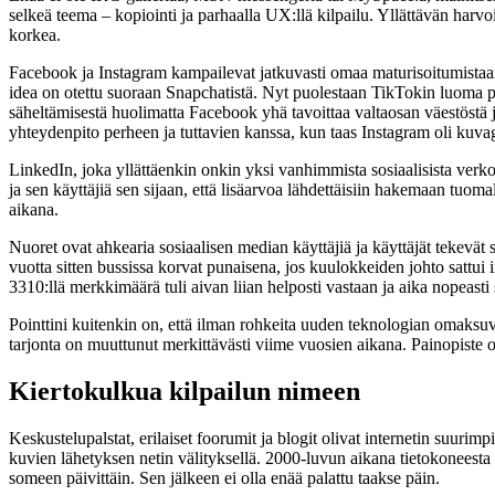
selkeä teema – kopiointi ja parhaalla UX:llä kilpailu. Yllättävän harvo
korkea.
Facebook ja Instagram kampailevat jatkuvasti omaa maturisoitumistaan 
idea on otettu suoraan Snapchatistä. Nyt puolestaan TikTokin luoma pai
säheltämisestä huolimatta Facebook yhä tavoittaa valtaosan väestöstä ju
yhteydenpito perheen ja tuttavien kanssa, kun taas Instagram oli kuvag
LinkedIn, joka yllättäenkin onkin yksi vanhimmista sosiaalisista verk
ja sen käyttäjiä sen sijaan, että lisäarvoa lähdettäisiin hakemaan tu
aikana.
Nuoret ovat ahkearia sosiaalisen median käyttäjiä ja käyttäjät tekevät
vuotta sitten bussissa korvat punaisena, jos kuulokkeiden johto sattui i
3310:llä merkkimäärä tuli aivan liian helposti vastaan ja aika nopeast
Pointtini kuitenkin on, että ilman rohkeita uuden teknologian omaksuvi
tarjonta on muuttunut merkittävästi viime vuosien aikana. Painopiste 
Kiertokulkua kilpailun nimeen
Keskustelupalstat, erilaiset foorumit ja blogit olivat internetin suur
kuvien lähetyksen netin välityksellä. 2000-luvun aikana tietokoneesta 
someen päivittäin. Sen jälkeen ei olla enää palattu taakse päin.