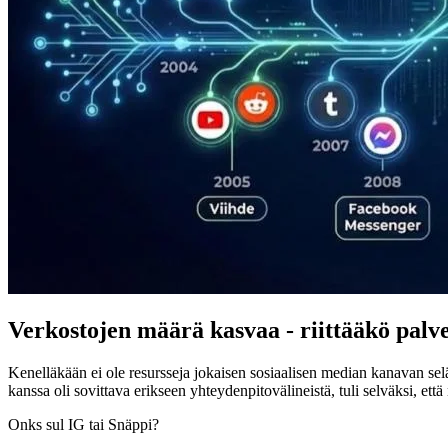
Verkostojen määrä kasvaa - riittääkö palve
Kenelläkään ei ole resursseja jokaisen sosiaalisen median kanavan selä
kanssa oli sovittava erikseen yhteydenpitovälineistä, tuli selväksi, että n
Onks sul IG tai Snäppi?