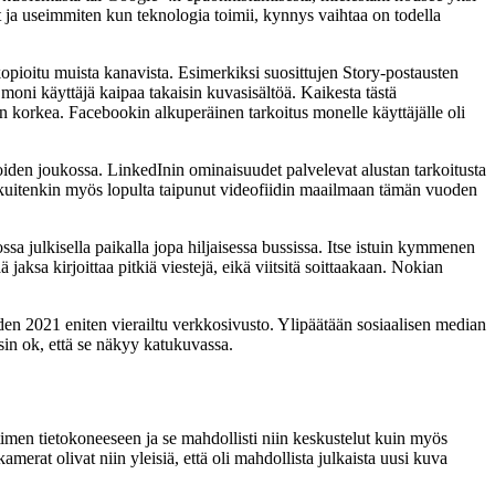
st ja useimmiten kun teknologia toimii, kynnys vaihtaa on todella
opioitu muista kanavista. Esimerkiksi suosittujen Story-postausten
moni käyttäjä kaipaa takaisin kuvasisältöä. Kaikesta tästä
iin korkea. Facebookin alkuperäinen tarkoitus monelle käyttäjälle oli
oiden joukossa. LinkedInin ominaisuudet palvelevat alustan tarkoitusta
on kuitenkin myös lopulta taipunut videofiidin maailmaan tämän vuoden
sa julkisella paikalla jopa hiljaisessa bussissa. Itse istuin kymmenen
jaksa kirjoittaa pitkiä viestejä, eikä viitsitä soittaakaan. Nokian
oden 2021 eniten vierailtu verkkosivusto. Ylipäätään sosiaalisen median
sin ok, että se näkyy katukuvassa.
timen tietokoneeseen ja se mahdollisti niin keskustelut kuin myös
rat olivat niin yleisiä, että oli mahdollista julkaista uusi kuva