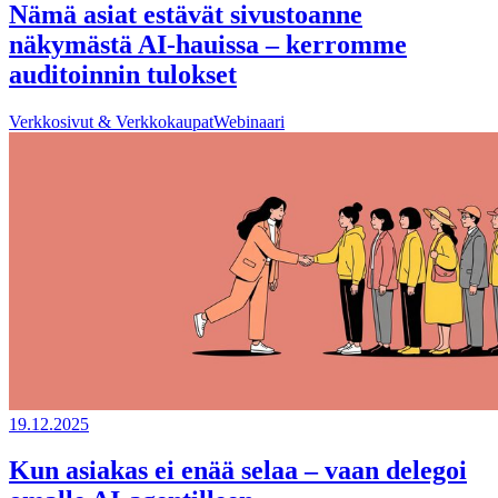
Nämä asiat estävät sivustoanne
näkymästä AI-hauissa – kerromme
auditoinnin tulokset
Verkkosivut & Verkkokaupat
Webinaari
19.12.2025
Kun asiakas ei enää selaa – vaan delegoi