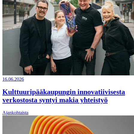
16.06.2026
Kulttuuripääkaupungin innovatiivisesta
verkostosta syntyi makia yhteistyö
Ajankohtaista