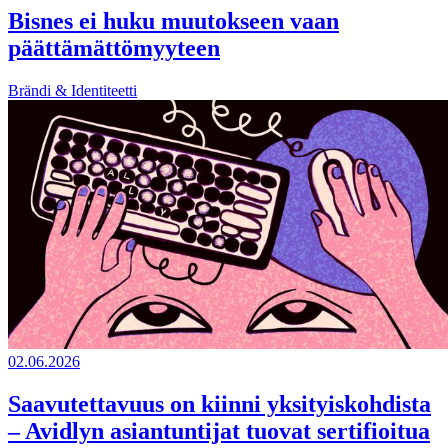
Bisnes ei huku muutokseen vaan
päättämättömyyteen
Brändi & Identiteetti
02.06.2026
Saavutettavuus on kiinni yksityiskohdista
– Avidlyn asiantuntijat tuovat sertifioitua