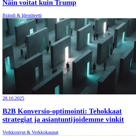
Näin voitat kuin Trump
Brändi & Identiteetti
28.10.2025
B2B Konversio-optimointi: Tehokkaat
strategiat ja asiantuntijoidemme vinkit
Verkkosivut & Verkkokaupat