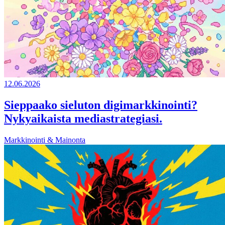
12.06.2026
Sieppaako sieluton digimarkkinointi?
Nykyaikaista mediastrategiasi.
Markkinointi & Mainonta