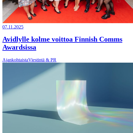
07.11.2025
Avidlylle kolme voittoa Finnish Comms
Awardsissa
Ajankohtaista
Viestintä & PR