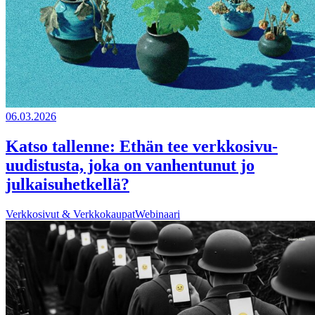
06.03.2026
Katso tallenne: Ethän tee verkkosivu-
uudistusta, joka on vanhentunut jo
julkaisuhetkellä?
Verkkosivut & Verkkokaupat
Webinaari