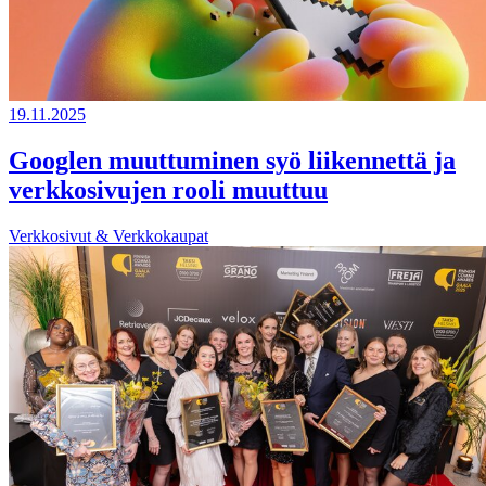
19.11.2025
Googlen muuttuminen syö liikennettä ja
verkkosivujen rooli muuttuu
Verkkosivut & Verkkokaupat