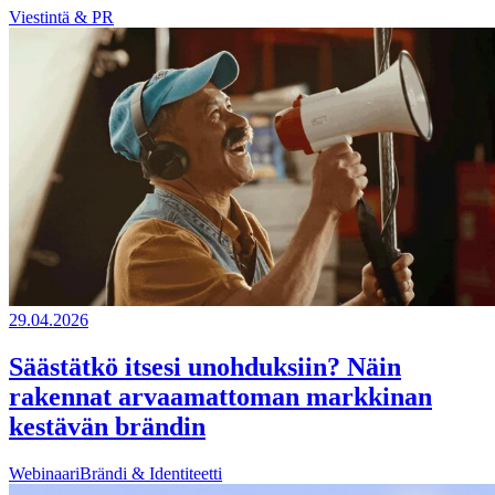
Viestintä & PR
29.04.2026
Säästätkö itsesi unohduksiin? Näin
rakennat arvaamattoman markkinan
kestävän brändin
Webinaari
Brändi & Identiteetti