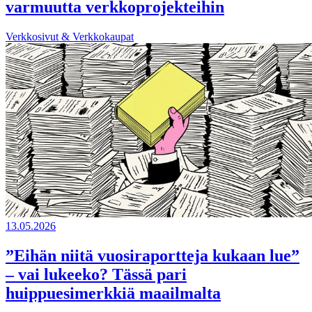
varmuutta verkkoprojekteihin
Verkkosivut & Verkkokaupat
13.05.2026
”Eihän niitä vuosiraportteja kukaan lue”
– vai lukeeko? Tässä pari
huippuesimerkkiä maailmalta