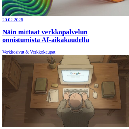
20.02.2026
Näin mittaat verkkopalvelun
onnistumista AI-aikakaudella
Verkkosivut & Verkkokaupat