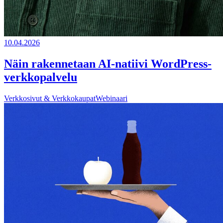
10.04.2026
Näin rakennetaan AI-natiivi WordPress-
verkkopalvelu
Verkkosivut & Verkkokaupat
Webinaari