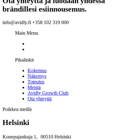
Ota yhteyttä ja luodaan yhdessä
brändillesi esiinnousemus.
info@avidly.fi +358 102 319 000
Main Menu
Pikalinkit
Kokemus
Näkemys
Toteutus
Meistä
Avidly Growth Club
Ota yhteyttä
Poikkea meillä
Helsinki
Konepajankuja 1, 00510 Helsinki