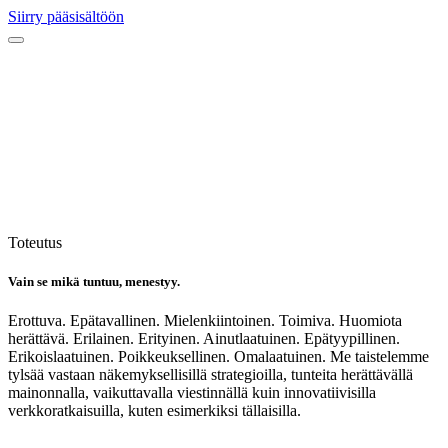
Siirry pääsisältöön
Toteutus
Vain se mikä tuntuu, menestyy.
Erottuva. Epätavallinen. Mielenkiintoinen. Toimiva. Huomiota
herättävä. Erilainen. Erityinen. Ainutlaatuinen. Epätyypillinen.
Erikoislaatuinen. Poikkeuksellinen. Omalaatuinen. Me taistelemme
tylsää vastaan näkemyksellisillä strategioilla, tunteita herättävällä
mainonnalla, vaikuttavalla viestinnällä kuin innovatiivisilla
verkkoratkaisuilla, kuten esimerkiksi tällaisilla.