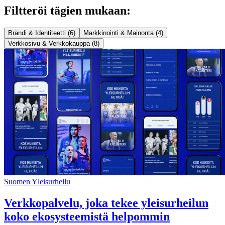
Filtteröi tägien mukaan:
Brändi & Identiteetti (6)
Markkinointi & Mainonta (4)
Verkkosivu & Verkkokauppa (8)
Suomen Yleisurheilu
Verkkopalvelu, joka tekee yleisurheilun
koko ekosysteemistä helpommin