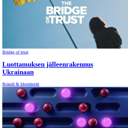
Bridge of trust
Luottamuksen jälleenrakennus
Ukrainaan
Brändi & Identiteetti