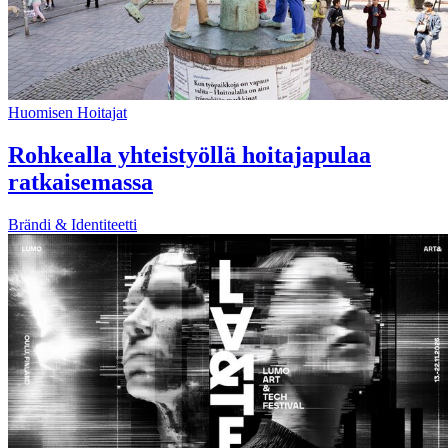
Huomisen Hoitajat
Rohkealla yhteistyöllä hoitajapulaa
ratkaisemassa
Brändi & Identiteetti