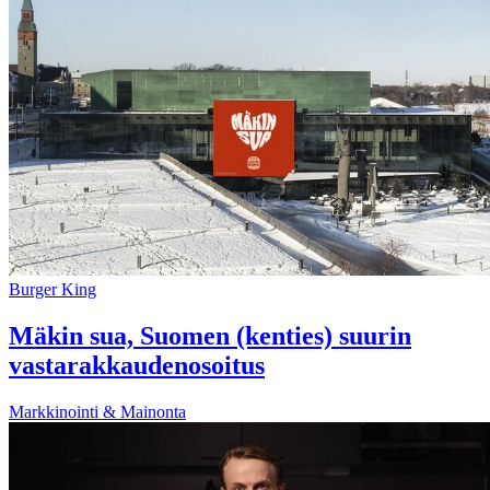
Burger King
Mäkin sua, Suomen (kenties) suurin
vastarakkaudenosoitus
Markkinointi & Mainonta