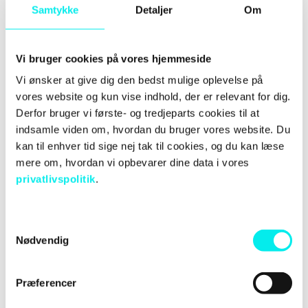
Samtykke
Detaljer
Om
Danmark
Vi bruger cookies på vores hjemmeside
Avidly Danmark fokuserer 100% på inbound
Vi ønsker at give dig den bedst mulige oplevelse på
marketing og salg med udgangspunkt i HubSpot,
vores website og kun vise indhold, der er relevant for dig.
og det er ikke nogen hemmelighed, at det er en
Derfor bruger vi første- og tredjeparts cookies til at
unik mulighed, vi har fået.
indsamle viden om, hvordan du bruger vores website. Du
kan til enhver tid sige nej tak til cookies, og du kan læse
"Jeg er både beæret og stolt over at få
mere om, hvordan vi opbevarer dine data i vores
muligheden for at påvirke en butik som HubSpot,
privatlivspolitik
.
der alt andet lige har fået temmeligt godt gang i
hjulene. Og så er det en fantastisk mulighed for at
kunne påvirke nogle af de beslutninger, som både
har indflydelse på en hel del virksomheders
S
centrale marketing-værktøj og ikke mindst det
Nødvendig
a
voksende netværk af partnere i både Danmark og
m
resten af verden," siger Jeppe Nyrup.
t
Præferencer
y
Medlemskabet og det tætte samarbejde med