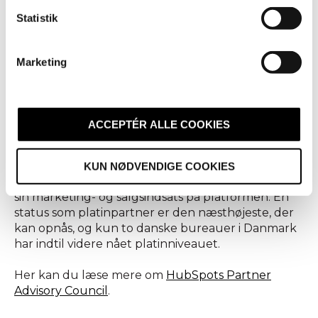
k
HubSpot betyder også, at Avidly Danmark vil være
k
Statistik
på forkant med nye tiltag hos HubSpot, og det vil
e
være med til at øge indsigten i brugen af
v
platformen.
Marketing
a
l
Avidly Danmark har været HubSpot-partner i to et
halvt år (2017), og bureauet blev som den første
g
danske virksomhed platinpartner hos HubSpot i
ACCEPTÉR ALLE COOKIES
november 2016. Platin-emblemet fra HubSpot er
et udtryk for, at et bureau formår dels at sælge
HubSpot til sine kunder, og dels at de
KUN NØDVENDIGE COOKIES
pågældende kunder opnår salgsresultater med
sin marketing- og salgsindsats på platformen. En
status som platinpartner er den næsthøjeste, der
kan opnås, og kun to danske bureauer i Danmark
har indtil videre nået platinniveauet.
Her kan du læse mere om
HubSpots Partner
Advisory Council
.