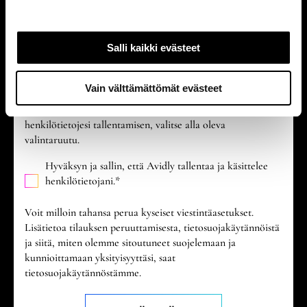
tarkoituksessa, valitse alla olevista vaihtoehdoista haluamasi
e
yhteydenottomuoto laittamalla rasti sinulle mieluisen
n
vaihtoehdon kohdalle.
v
Salli kaikki evästeet
a
Hyväksyn Avidly -yrityksen viestinnän.
l
Vain välttämättömät evästeet
i
Jotta voimme tarjota sinulle tilaamaasi sisältöä, meidän on
voitava tallentaa ja käsitellä henkilötietojasi. Jos hyväksyt
n
henkilötietojesi tallentamisen, valitse alla oleva
t
valintaruutu.
a
Hyväksyn ja sallin, että Avidly tallentaa ja käsittelee
henkilötietojani.
*
Voit milloin tahansa perua kyseiset viestintäasetukset.
Lisätietoa tilauksen peruuttamisesta, tietosuojakäytännöistä
ja siitä, miten olemme sitoutuneet suojelemaan ja
kunnioittamaan yksityisyyttäsi, saat
tietosuojakäytännöstämme.