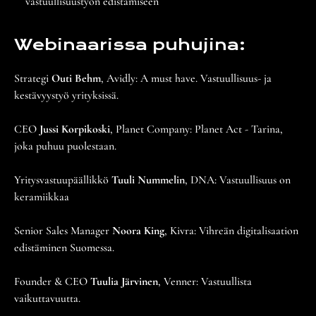
vastuullisuustyön edistämiseen
Webinaarissa puhujina:
Strategi
Outi Behm
, Avidly: A must have. Vastuullisuus- ja
kestävyystyö yrityksissä.
CEO
Jussi Korpikoski
, Planet Company: Planet Act - Tarina,
joka puhuu puolestaan.
Yritysvastuupäällikkö
Tuuli Nummelin
, DNA: Vastuullisuus on
keramiikkaa
Senior Sales Manager
Noora King
, Kivra: Vihreän digitalisaation
edistäminen Suomessa.
Founder & CEO
Tuulia Järvinen
, Venner: Vastuullista
vaikuttavuutta.