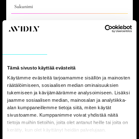
Sukunimi
Email
*
Suostumus
Yksityiskohdat
Tietoja
Yrityksen nimi
*
Tämä sivusto käyttää evästeitä
Käytämme evästeitä tarjoamamme sisällön ja mainosten
räätälöimiseen, sosiaalisen median ominaisuuksien
Mikä seuraavista parhaiten kuvaa rooliasi?
*
tukemiseen ja kävijämäärämme analysoimiseen. Lisäksi
jaamme sosiaalisen median, mainosalan ja analytiikka-
alan kumppaneillemme tietoja siitä, miten käytät
sivustoamme. Kumppanimme voivat yhdistää näitä
Avidly on sitoutunut suojelemaan ja kunnioittamaan
tietoja muihin tietoihin, joita olet antanut heille tai joita on
yksityisyyttäsi, ja käytämme henkilötietojasi tilisi hallintaan
kerätty, kun olet käyttänyt heidän palvelujaan.
ja tilaamiesi palveluiden ja tuotteiden tuottamiseen. Välillä
haluamme ottaa yhteyttä sinuun käyttämiäsi tuotteita ja