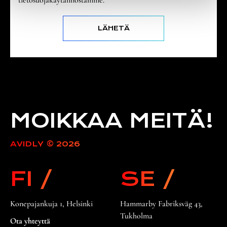
tietosuojakäytännöstämme.
a
MOIKKAA MEITÄ!
AVIDLY © 2026
FI /
SE /
Konepajankuja 1, Helsinki
Hammarby Fabriksväg 43,
Tukholma
Ota yhteyttä