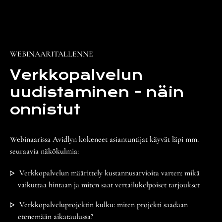
WEBINAARITALLENNE
Verkkopalvelun
uudistaminen - näin
onnistut
Webinaarissa Avidlyn kokeneet asiantuntijat käyvät läpi mm.
seuraavia näkökulmia:
Verkkopalvelun määrittely kustannusarvioita varten: mikä
vaikuttaa hintaan ja miten saat vertailukelpoiset tarjoukset
Verkkopalveluprojektin kulku: miten projekti saadaan
etenemään aikataulussa?