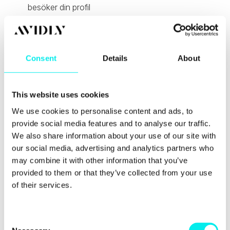
besöker din profil
Tillgång till premiuminnehåll
Premium Career (tidigare Job Seeker)
och
Premium Business
är några av premiumpaketen,
Consent
Details
About
som bland annat ger användare möjligheten att få ut
mer av LinkedIn än vid ett gratiskonto.
De olika
premiumtjänsterna innehåller specifika funktioner,
This website uses cookies
vilket ger större möjlighet att anpassa LinkedIn efter
egna behov. Nedan listas några av de olika
We use cookies to personalise content and ads, to
medlemsskapen, priser och dess funktioner och
provide social media features and to analyse our traffic.
möjligheter:
We also share information about your use of our site with
our social media, advertising and analytics partners who
Premium Career
: SEK 249/månad
may combine it with other information that you’ve
provided to them or that they’ve collected from your use
Kontakta rekryterare och platsannonsörer direkt
of their services.
med de 3 InMail-krediter Premium Career ger dig.
Kandidatstatistik som gör att du kan jämföra dig
med andra kandidater.
C