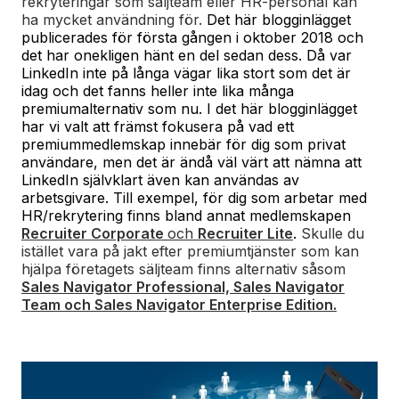
rekryteringar som säljteam eller HR-personal kan
ha mycket användning för.
Det här blogginlägget
publicerades för första gången i oktober 2018 och
det har onekligen hänt en del sedan dess. Då var
LinkedIn inte på långa vägar lika stort som det är
idag och det fanns heller inte lika många
premiumalternativ som nu.
I det här blogginlägget
har vi valt att främst fokusera på vad ett
premiummedlemskap innebär för dig som privat
användare, men det är ändå väl värt att nämna att
LinkedIn självklart även kan användas av
arbetsgivare. Till exempel, för dig som arbetar med
HR/rekrytering finns bland annat medlemskapen
Recruiter Corporate
och
Recruiter Lite
.
Skulle du
istället vara på jakt efter premiumtjänster som kan
hjälpa företagets säljteam finns alternativ såsom
Sales Navigator Professional, Sales Navigator
Team och Sales Navigator Enterprise Edition.