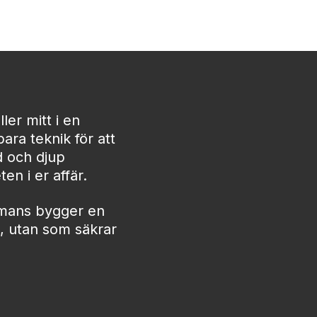
ler mitt i en
ara teknik för att
d och djup
en i er affär.
ammans bygger en
g, utan som säkrar