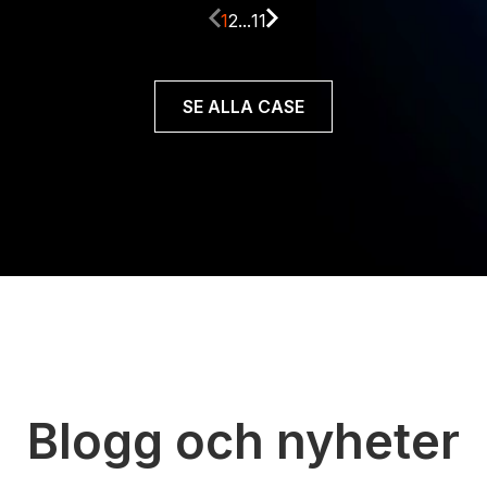
1
2
...
11
Läs caset
SE ALLA CASE
Blogg och nyheter