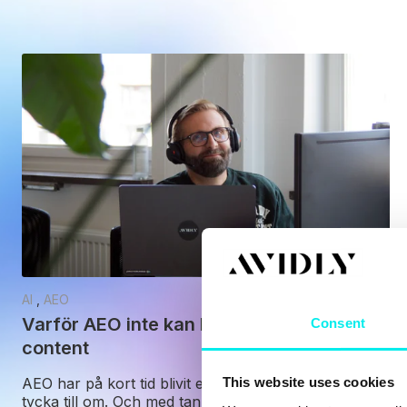
AI
,
AEO
Varför AEO inte kan kompensera för dålig
Consent
content
AEO har på kort tid blivit ett ämne som många vill
This website uses cookies
tycka till om. Och med tanke .