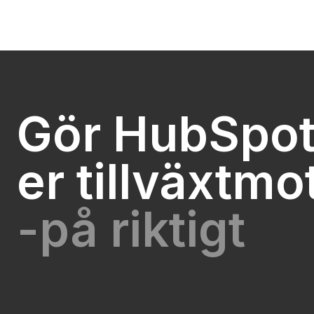
Gör HubSpot 
er tillväxtmo
-på riktigt