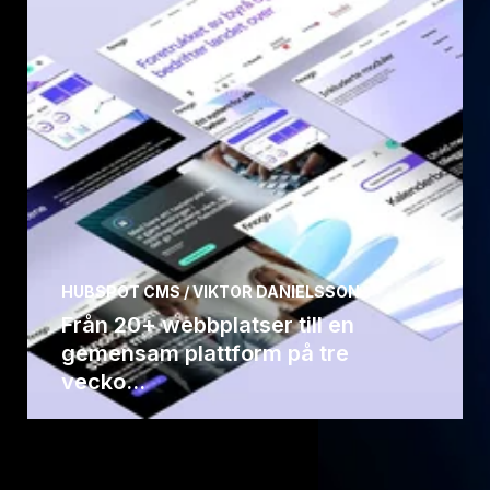
HUBSPOT CMS / VIKTOR DANIELSSON
Från 20+ webbplatser till en
gemensam plattform på tre
vecko...