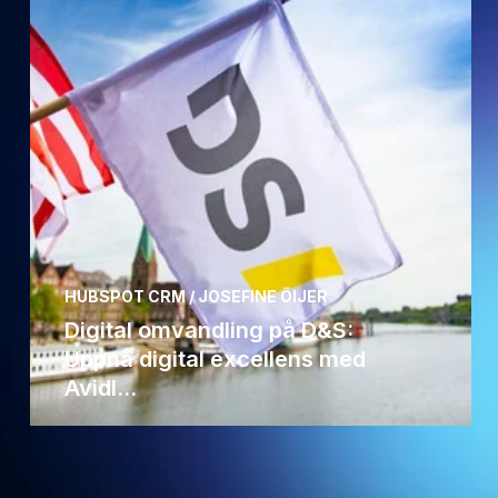
HUBSPOT CRM / JOSEFINE ÖIJER
Digital omvandling på D&S:
Uppnå digital excellens med
Avidl...