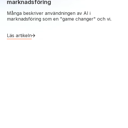
marknadsföring
n
Många beskriver användningen av AI i
marknadsföring som en "game changer" och vi.
Läs artikeln