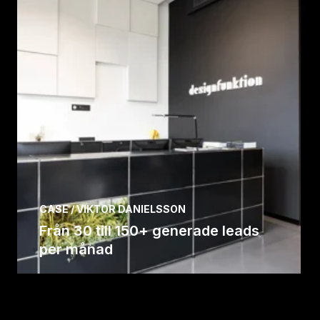
CASE / VIKTOR DANIELSSON
Från 30 till 150+ generade leads
per månad