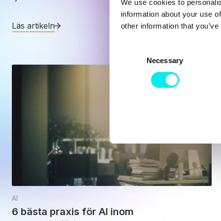
We use cookies to personalis
information about your use of
Läs artikeln
other information that you’ve
C
Necessary
o
n
s
e
n
t
S
e
l
e
c
t
AI
i
6 bästa praxis för AI inom
o