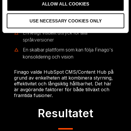
t
ALLOW ALL COOKIES
Använda drag-and-drop-funktioner och
i
flexibla alternativ för att in-house kunna
o
USE NECESSARY COOKIES ONLY
skapa webbsidor
n
Enhetligt visuellt uttryck för alla
språkversioner
En skalbar plattform som kan följa Finago's
konsolidering och vision
Finago valde HubSpot CMS/Content Hub på
grund av enkelheten att kombinera styrning,
effektivitet och långsiktig hållbarhet. Det här
är avgörande faktorer för både tillväxt och
framtida fusioner.
Resultatet