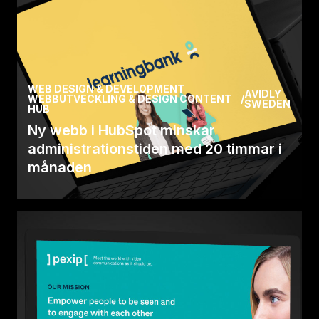
WEB DESIGN & DEVELOPMENT
AVIDLY
WEBBUTVECKLING & DESIGN CONTENT
/
SWEDEN
HUB
Ny webb i HubSpot minskar
administrationstiden med 20 timmar i
månaden
Learningbank tog hjälp av Avidly för att flytta sin
webbplats till HubSpot CMS. Migreringen har
gett.
Läs case