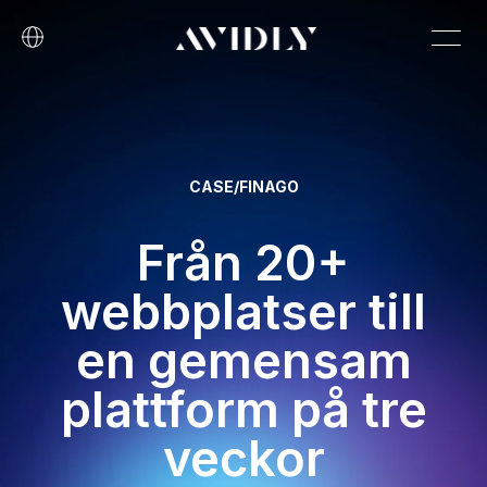
CASE
/
FINAGO
Från 20+
webbplatser till
en gemensam
plattform på tre
veckor