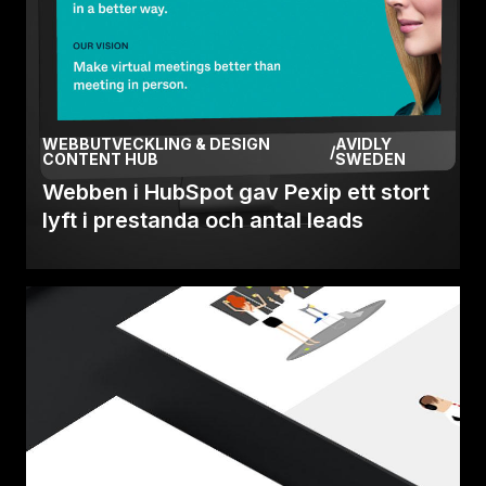
WEBBUTVECKLING & DESIGN
AVIDLY
/
CONTENT HUB
SWEDEN
Webben i HubSpot gav Pexip ett stort
lyft i prestanda och antal leads
Avidly hjälpte det norska mjukvaruföretaget
Pexip att bygga sin nya HubSpot-webb baserad
på användar.
Läs case