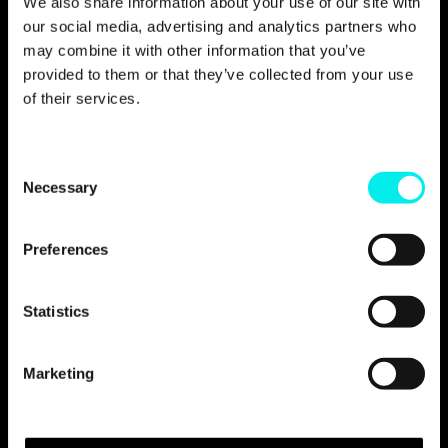
We also share information about your use of our site with
our social media, advertising and analytics partners who
may combine it with other information that you’ve
provided to them or that they’ve collected from your use
of their services.
C
Necessary
o
n
s
Preferences
e
Utveckling och CMS
n
t
Statistics
S
Vi utvecklade den nya webbplatsen i HubSpot
Content Hub – med hjälp av en skalbar,
e
Marketing
modulär arkitektur. Detta möjliggör att:
l
e
Snabbt och effektivt kunna skapa
c
webbsidor utifrån fördefinierade mallar