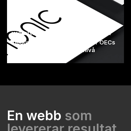
MARKETING HUB MARKETING
/
AVIDLY SWEDEN
Inbound Marketing lyfte Metier OECs
marknadsföring till en ny nivå
Efter 12 månader av inbound marketing,
genererade Metier OEC en intäkt 7X högre än
investeringen i b.
Läs case
En webb
som
levererar resultat