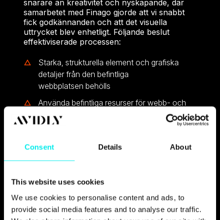
snarare än kreativitet och nyskapande, där
samarbetet med Finago gjorde att vi snabbt
fick godkännanden och att det visuella
uttrycket blev enhetligt. Följande beslut
effektiviserade processen:
Starka, strukturella element och grafiska
detaljer från den befintliga
webbplatsen behölls
Använda befintliga resurser för webb- och
varumärkesresurser, istället för att bygga om
allt från grunden
Specificerad förbättringar av UX, typografisk
Consent
Details
About
hierarki och tydlighet.
This website uses cookies
We use cookies to personalise content and ads, to
provide social media features and to analyse our traffic.