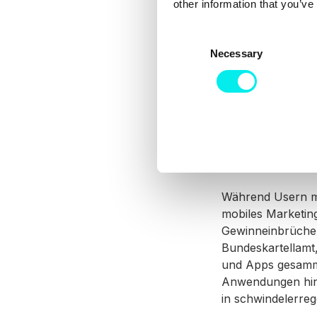
other information that you’ve
Somit muss jede A
dies über ein Po
C
Opt-in
. Diese Ab
Necessary
o
den Einstellunge
n
s
e
n
t
Auswirku
S
e
l
Während Usern m
e
mobiles Marketin
c
Gewinneinbrüche.
t
Bundeskartellamt
i
und Apps gesamme
o
Anwendungen hinw
n
in schwindelerre