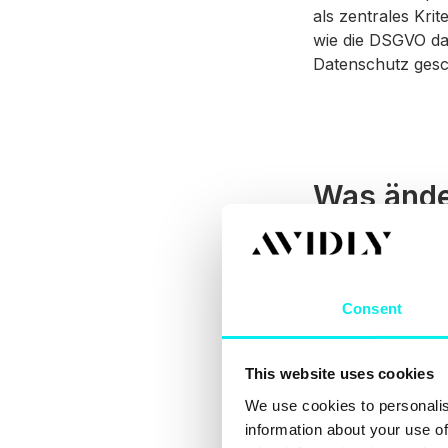
als zentrales Kri
wie die DSGVO da
Datenschutz gesc
Was ände
Apples Antwort au
Betriebssystems 
App-Entwickler ni
Consent
legen, sondern au
Funktion kann der
genehmigen möcht
This website uses cookies
funktioniert, be
We use cookies to personalis
weitergegeben we
information about your use of