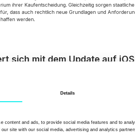
terium ihrer Kaufentscheidung. Gleichzeitig sorgen staatlich
für, dass auch rechtlich neue Grundlagen und Anforderu
haffen werden.
rt sich mit dem Update auf iOS
f diese Entwicklung ist iOS 14.5. Diese neue Version des A
verwendet die
Active Tracking Transparency (ATT)
. Dies
cht nur dazu, das Tracking von Daten und Aktivitäten ihre
Details
ch die Nutzer dazu explizit um Erlaubnis zu bitten. Durch 
 Geräte-Nutzer für jede einzelne App entscheiden, ob er 
e oder nicht. Außerdem kann der Nutzer einsehen, wie d
ispielsweise welche Daten gesammelt werden und an welch
e content and ads, to provide social media features and to analy
rden.
 our site with our social media, advertising and analytics partn