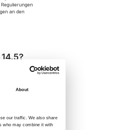
e Regulierungen
ngen an den
 14.5?
pple-
e verpflichtet
r Nutzer offen zu
About
diese neue
das Tracking
as Tracking
e Unternehmen sie
se our traffic. We also share
ers who may combine it with