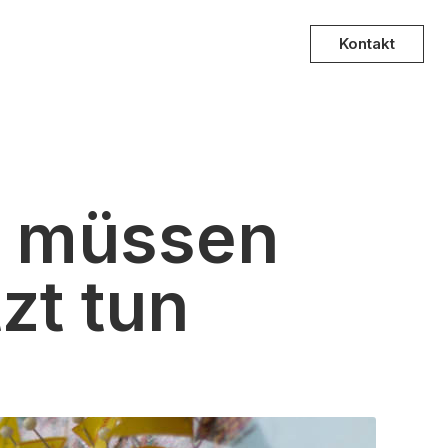
Kontakt
s müssen
zt tun