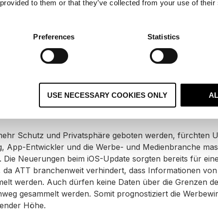
 provided to them or that they’ve collected from your use of their
pp, die auf die spezifische Werbe-ID eines Gerätes Zugri
p-up-Fenster kommunizieren und von dem User eine Erlaubn
frage erfolgt einmalig, die Auswahl kann aber auch noch im
Preferences
Statistics
n des Geräts angepasst und umgeändert werden.
USE NECESSARY COOKIES ONLY
A
ngen auf den Markt
ehr Schutz und Privatsphäre geboten werden, fürchten 
g, App-Entwickler und die Werbe- und Medienbranche mas
 Die Neuerungen beim iOS-Update sorgten bereits für ein
, da ATT branchenweit verhindert, dass Informationen vo
lt werden. Auch dürfen keine Daten über die Grenzen de
eg gesammelt werden. Somit prognostiziert die Werbewirt
gender Höhe.