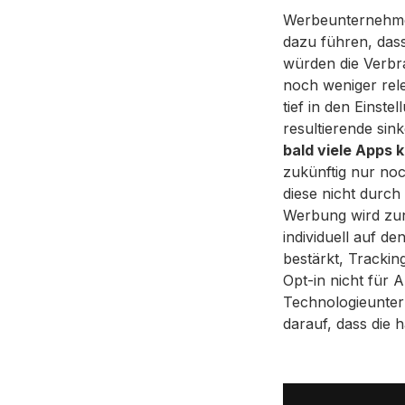
Werbeunternehmen
dazu führen, das
würden die Verbra
noch weniger re
tief in den Einst
resultierende si
bald viele Apps k
zukünftig nur no
diese nicht durc
Werbung wird zun
individuell auf d
bestärkt, Trackin
Opt-in nicht für A
Technologieunter
darauf, dass die 