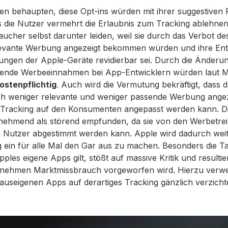
 behaupten, diese Opt-ins würden mit ihrer suggestiven 
s die Nutzer vermehrt die Erlaubnis zum Tracking ablehn
ucher selbst darunter leiden, weil sie durch das Verbot de
levante Werbung angezeigt bekommen würden und ihre Ent
ellungen der Apple-Geräte revidierbar sei. Durch die Änder
nkende Werbeeinnahmen bei App-Entwicklern würden laut 
ostenpflichtig
. Auch wird die Vermutung bekräftigt, dass
ch weniger relevante und weniger passende Werbung angez
h Tracking auf den Konsumenten angepasst werden kann. Di
ehmend als störend empfunden, da sie von den Werbetrei
en Nutzer abgestimmt werden kann. Apple wird dadurch weit
g ein für alle Mal den Gar aus zu machen. Besonders die T
pples eigene Apps gilt, stößt auf massive Kritik und resulti
nehmen Marktmissbrauch vorgeworfen wird. Hierzu verweis
hauseigenen Apps auf derartiges Tracking gänzlich verzicht