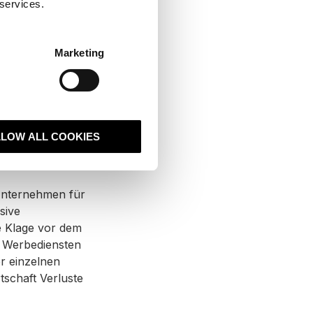
 services.
ff nehmen möchte,
is einholen, per
 Nachhinein in
Marketing
LLOW ALL COOKIES
Unternehmen für
sive
e Klage vor dem
n Werbediensten
r einzelnen
schaft Verluste