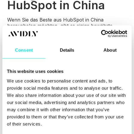
HubSpot in China
Wenn Sie das Beste aus HubSpot in China
herausholen möchten, gibt es einige bewährte
Verfahren, um sicherzustellen, dass Ihre Website
schnell geladen wird, Ihre Formulare korrekt mit
HubSpot verlinkt werden und Ihre
Konvertierungspfade funktionieren.
Consent
Details
About
Wordpress +
This website uses cookies
HubSpot
We use cookies to personalise content and ads, to
provide social media features and to analyse our traffic.
We also share information about your use of our site with
Die beliebteste Methode ist die Einrichtung einer
our social media, advertising and analytics partners who
Wordpress-Website, die auf einem chinesischen
may combine it with other information that you’ve
Server gehostet wird, der wiederum über
provided to them or that they’ve collected from your use
programmgesteuerte Formulare mit Ihrem HubSpot
CRM verbunden ist. Sie können tatsächlich jedes
of their services.
CMS oder jede benutzerdefinierte Website