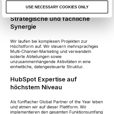
besten HubSpot Services der Welt – persönlich
o
vermittelt durch lokale Expertise.
USE NECESSARY COOKIES ONLY
n
Strategische und fachliche
Synergie
Wir laufen bei komplexen Projekten zur
Höchstform auf. Wir steuern mehrsprachiges
Multi-Channel-Marketing und verwandeln
isolierte Abteilungen sowie
unzusammenhängende Aktivitäten in eine
einheitliche, datengesteuerte Struktur.
HubSpot Expertise auf
höchstem Niveau
Als fünffacher Global Partner of the Year leben
und atmen wir auf dieser Plattform. Wir
implementieren den gesamten Funktionsumfang