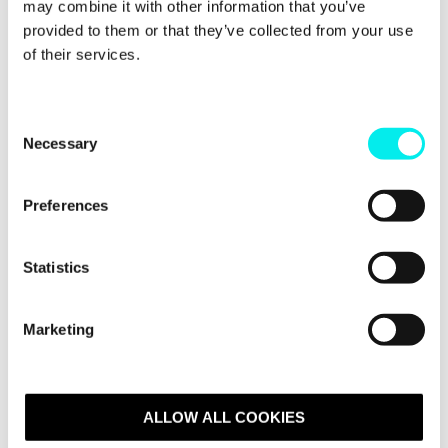
may combine it with other information that you’ve
provided to them or that they’ve collected from your use
of their services.
C
Necessary
o
n
s
Preferences
Warum Avidly?
e
n
t
Statistics
S
e
Globale Reichweite, Lokale
Marketing
l
Expertise
e
c
Über 370 interne Spezialisten in den Regionen
t
ALLOW ALL COOKIES
EMEA, NAM und APAC. Wir bieten Ihnen die
i