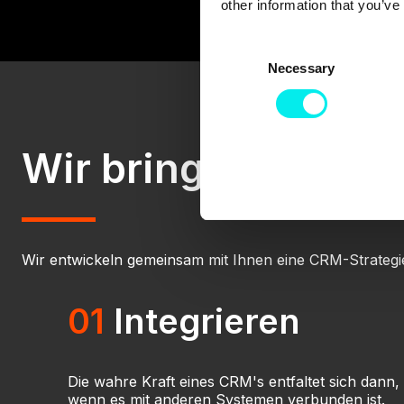
other information that you’ve
C
Necessary
o
n
s
e
Wir bringen Sie mi
n
t
S
e
l
Wir entwickeln gemeinsam mit Ihnen eine CRM-Strategie,
e
c
t
01
Integrieren
i
o
n
Die wahre Kraft eines CRM's entfaltet sich dann,
wenn es mit anderen Systemen verbunden ist.