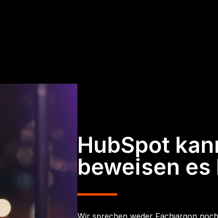
HubSpot kann
beweisen es 
Wir sprechen weder Fachjargon noch 