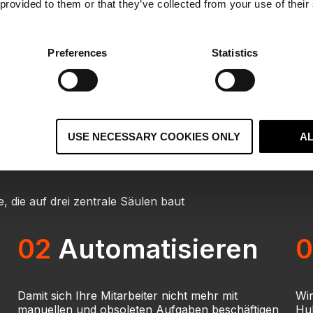
 provided to them or that they’ve collected from your use of their
Preferences
Statistics
t HubSpot zum Erfolg
USE NECESSARY COOKIES ONLY
A
 die auf drei zentrale Säulen baut
02
Automatisieren
0
Damit sich Ihre Mitarbeiter nicht mehr mit
Wir
manuellen und obsoleten Aufgaben beschäftigen
Hub