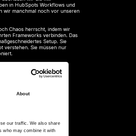
eben in HubSpots Workflows und
en wir manchmal noch vor unseren
noch Chaos herrscht, indem wir
ährten Frameworks verbinden. Das
 maßgeschneidertes Setup. Sie
ot verstehen. Sie müssen nur
niert.
en von HubSpot, ob für CRM
r Integrationen – und können
zum Wachstumsmotor.
About
se our traffic. We also share
ers who may combine it with