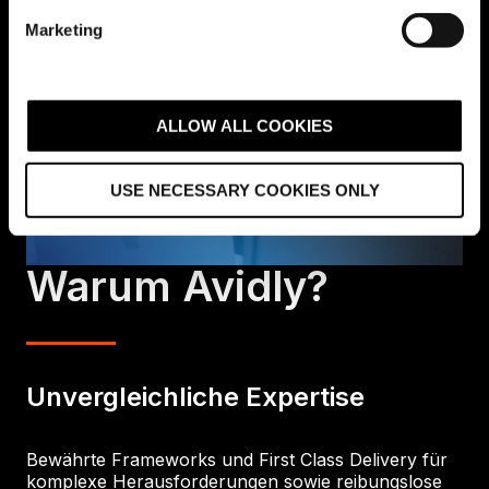
e
Marketing
l
e
c
t
ALLOW ALL COOKIES
i
o
USE NECESSARY COOKIES ONLY
n
Warum Avidly?
Unvergleichliche Expertise
Bewährte Frameworks und First Class Delivery für
komplexe Herausforderungen sowie reibungslose