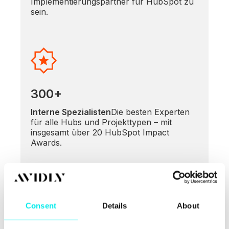
Implementierungspartner für HubSpot zu
sein.
300+
Interne Spezialisten
Die besten Experten
für alle Hubs und Projekttypen – mit
insgesamt über 20 HubSpot Impact
Awards.
Consent
Details
About
5x
Global Partner of the Year
Eine von