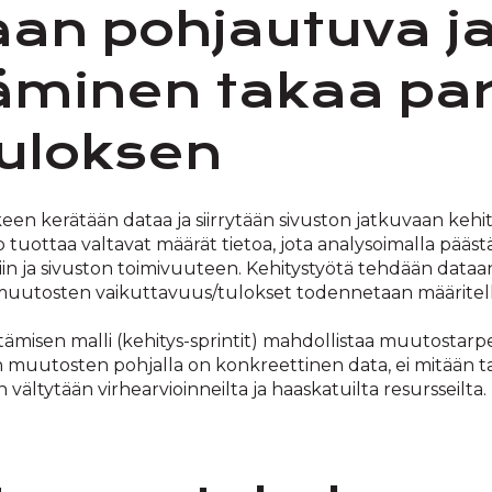
aan pohjautuva j
täminen takaa pa
uloksen
keen kerätään dataa ja siirrytään sivuston jatkuvaan keh
 tuottaa valtavat määrät tietoa, jota analysoimalla pä
iin ja sivuston toimivuuteen. Kehitystyötä tehdään dataa
uutosten vaikuttavuus/tulokset todennetaan määritellyi
ämisen malli (kehitys-sprintit) mahdollistaa muutostarpe
n muutosten pohjalla on konkreettinen data, ei mitään t
ältytään virhearvioinneilta ja haaskatuilta resursseilta.