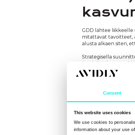
kasvum
GDD lähtee liikkeelle
mitattavat tavoitteet
alusta alkaen siten, e
Strategisella suunnit
ja edellytykset markki
2. Fo
Consent
asiak
This website uses cookies
We use cookies to personalis
information about your use of
Asiakaspersoonien mä