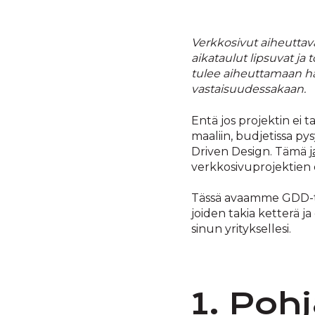
Verkkosivut
aiheuttav
aikataulut lipsuvat j
tulee aiheuttamaan har
vastaisuudessakaan.
Entä jos projektin ei t
maaliin, budjetissa pys
Driven Design. Tämä
verkkosivuprojektien
Tässä avaamme GDD-toi
joiden takia ketterä 
sinun yrityksellesi.
1. Poh