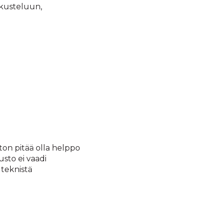
skusteluun,
ton pitää olla helppo
usto ei vaadi
 teknistä