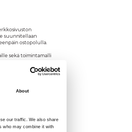
verkkosivuston
ne suunnitellaan
teenpäin ostopolulla.
lle sekä toimintamalli
About
se our traffic. We also share
ers who may combine it with
pienentää mediakuluja