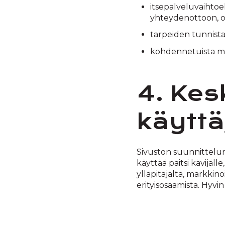
itsepalveluvaihtoe
yhteydenottoon, o
tarpeiden tunnista
kohdennetuista ma
4. Kes
käyttä
Sivuston suunnittelun 
käyttää paitsi kävijäll
ylläpitäjältä, markkin
erityisosaamista. Hyvin