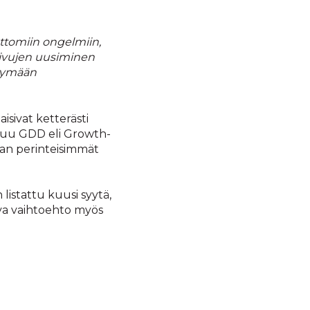
ttomiin ongelmiin,
sivujen uusiminen
ttymään
aisivat ketterästi
 astuu GDD eli Growth-
an perinteisimmät
istattu kuusi syytä,
va vaihtoehto myös