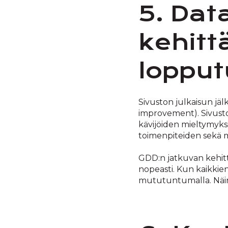
5. Dat
kehit
lopput
Sivuston julkaisun jäl
improvement). Sivusto
kävijöiden mieltymyks
toimenpiteiden sekä m
GDD:n jatkuvan kehitt
nopeasti. Kun kaikkie
mututuntumalla. Näin v