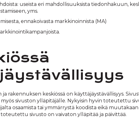
hdoista: useista eri mahdollisuuksista tiedonhakuun, ke
stamiseen, yms.
misesta, ennakoivasta markkinoinnista (MA)
rkkinointikampanjoista.
kiössä
jäystävällisyys
ja rakennuksen keskiössä on käyttäjäystävällisyys. Sivus
e, myös sivuston ylläpitäjälle. Nykyisin hyvin toteutettu siv
oijalta osaamista tai ymmärrystä koodista eikä muutakaan
 toteutettu sivusto on vaivaton ylläpitää ja päivittää.