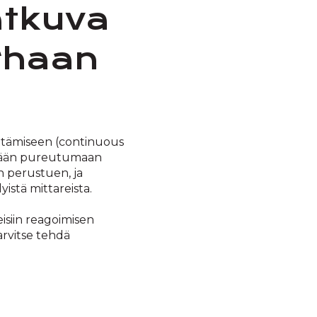
atkuva
rhaan
ittämiseen (continuous
ästään pureutumaan
n perustuen, ja
stä mittareista.
isiin reagoimisen
arvitse tehdä