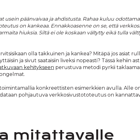
at usein päänvaivaa ja ahdistusta. Rahaa kuluu odottama
a toteutus on kankeaa. Ennakkoasenne on se, että verkko
maita hiuksia. Siltä ei ole koskaan vältytty eikä tulla väl
arvitsisikaan olla takkuinen ja kankea? Mitäpä jos asiat rull
yttäisiin ja sivut saataisiin liveksi nopeasti? Tässä kehiin
jatkuvaan kehitykseen
perustuva metodi pyrkii taklaama
 ongelmat.
mintamallia konkreettisten esimerkkien avulla. Alle on l
ja dataan pohjautuva verkkosivustototeutus on kannatta
ja mitattavalle