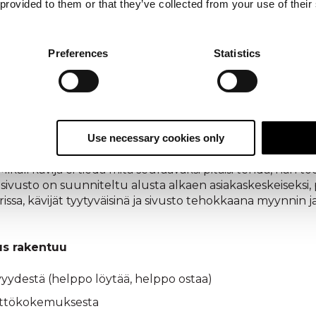
 provided to them or that they’ve collected from your use of their
ota. GDD-projektissa määritetään kenelle sivustoa rakenn
polut eroavat toisistaan. Mitä kysymyksiä asiakkaalla on
Preferences
Statistics
vä asiakaskokem
Use necessary cookies only
llainen olo vieraillessaan sivuilla, että hän tietää mihin h
käli kävijä ei tiedä mitä seuraavaksi pitäisi tehdä, hän t
sivusto on suunniteltu alusta alkaen asiakaskeskeiseksi,
issa, kävijät tyytyväisinä ja sivusto tehokkaana myynnin 
s rakentuu
yydestä (helppo löytää, helppo ostaa)
yttökokemuksesta