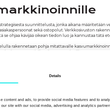
arkkinoinnille
 strategisesta suunnittelusta, jonka aikana määritetään 
, asiakaspersoonat sekä ostopolut. Verkkosivuston raken
ttä se ohjaa kävijää oikean tiedon luo ja kannustaa tätä e
telulla rakennetaan pohja mitattavalle kasvumarkkinoinni
noinnin automaatiolle sekä personoinnille.
kuksessa
Details
aspersoonat
e content and ads, to provide social media features and to analy
 our site with our social media, advertising and analytics partn
ärittely auttaa tuottamaan kohdennetumpaa sisältöä, 