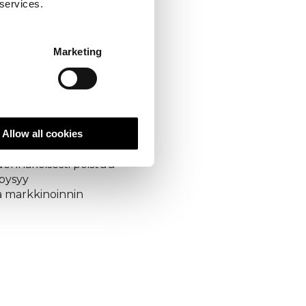
 services.
etaan ja miten
 ostopolun eri
Marketing
us
Allow all cookies
änen seuraavaksi
odennäköisesti poistuu
 pysyy
ja markkinoinnin