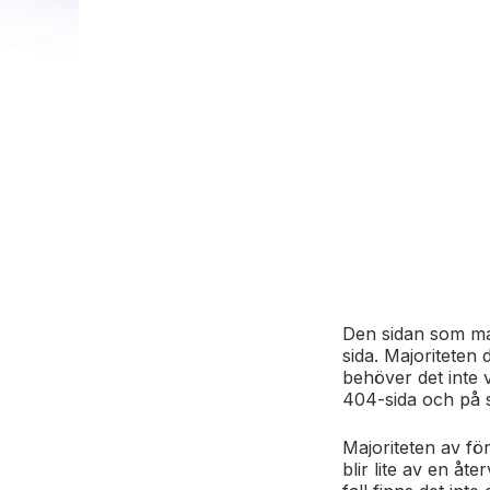
Den sidan som ma
sida. Majoriteten
behöver det inte 
404-sida och på så
Majoriteten av fö
blir lite av en å