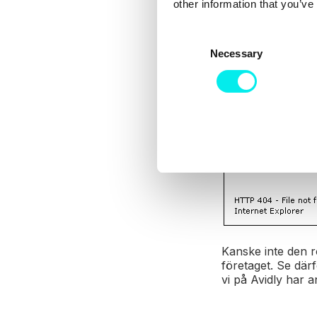
other information that you’ve
C
Necessary
o
n
s
e
n
t
S
e
l
e
c
t
Kanske inte den r
i
företaget. Se därf
o
vi på Avidly har 
n