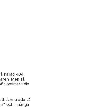
å kallad 404-
karen. Men så
bör optimera din
att denna sida då
ren" och i många