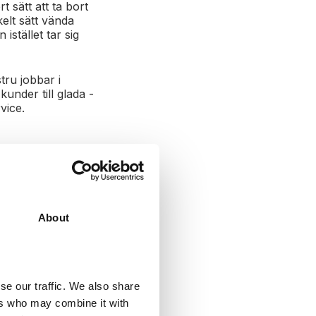
t sätt att ta bort
elt sätt vända
istället tar sig
tru jobbar i
under till glada -
vice.
r dina
About
idor är ganska
fel. Se bild
se our traffic. We also share
ers who may combine it with