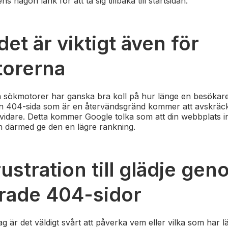
 ens någon länk för att ta sig tillbaka till startsidan.
det är viktigt även för
orerna
 sökmotorer har ganska bra koll på hur länge en besökare
n 404-sida som är en återvändsgränd kommer att avskräc
ig vidare. Detta kommer Google tolka som att din webbplats i
h därmed ge den en lägre rankning.
ustration till glädje ge
rade 404-sidor
g är det väldigt svårt att påverka vem eller vilka som har länk