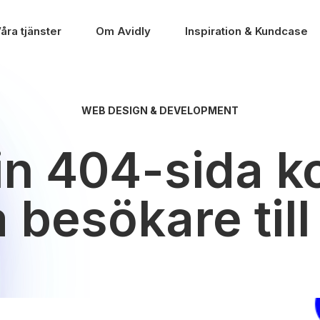
åra tjänster
Om Avidly
Inspiration & Kundcase
WEB DESIGN & DEVELOPMENT
in 404-sida k
a besökare till