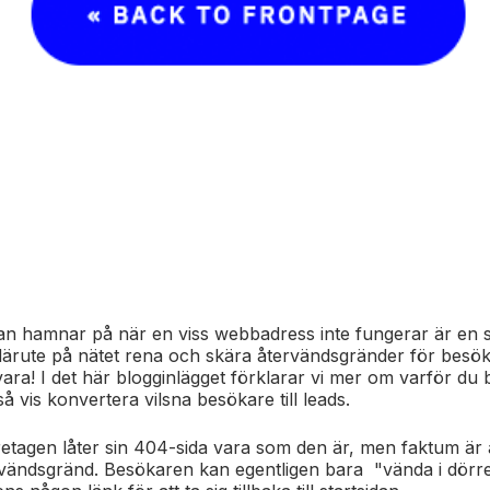
n hamnar på när en viss webbadress inte fungerar är en s
 därute på nätet rena och skära återvändsgränder för besö
vara! I det här blogginlägget förklarar vi mer om varför du 
 vis konvertera vilsna besökare till leads.
retagen låter sin 404-sida vara som den är, men faktum är 
tervändsgränd. Besökaren kan egentligen bara "vända i dör