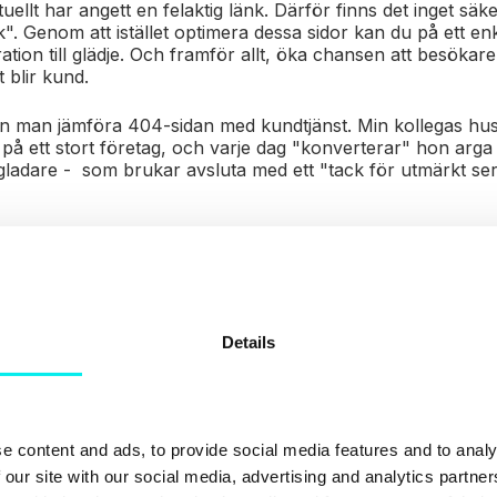
llt har angett en felaktig länk. Därför finns det inget säker
". Genom att istället optimera dessa sidor kan du på ett enk
tion till glädje. Och framför allt, öka chansen att besökaren 
t blir kund.
an man jämföra 404-sidan med kundtjänst. Min kollegas hus
på ett stort företag, och varje dag "konverterar" hon arga k
gladare - som brukar avsluta med ett "tack för utmärkt ser
 det här när du anpassa
dor
Details
r dina 404-sidor anpassade efter ditt företag? Många 404-s
informerar mer eller mindre bra om att det är något som är 
e content and ads, to provide social media features and to analy
 our site with our social media, advertising and analytics partn