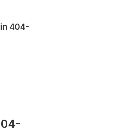
din 404-
404-