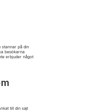
 stannar på din
ka besökarna
nte erbjuder något
nom
at till din sajt