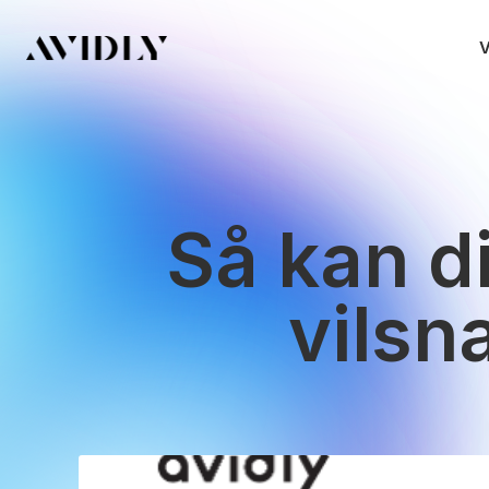
V
Så kan d
vilsn