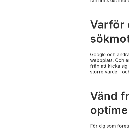
fall finns det inte
Varför 
sökmot
Google och andra
webbplats. Och e
från att klicka s
större värde - oc
Vänd fr
optime
För dig som företa