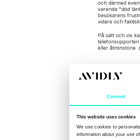
och därmed eventue
varenda "död länk
besökarens frustra
vidare och faktisk
På sätt och vis k
telefonsupporten 
eller åtminstone 
Tänk på
404-si
Consent
För det första, ä
intetsägande och 
This website uses cookies
nedan:
We use cookies to personalis
information about your use of