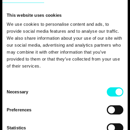
försäljningsorder.
Integrera lokala dataplattformar som Vainu,
This website uses cookies
Finstat och Bisnode för automatisk ifyllning
av företagsdata, vilket minskar det manuella
We use cookies to personalise content and ads, to
arbetet för säljteam som använder HubSpot.
provide social media features and to analyse our traffic.
We also share information about your use of our site with
Genomföra utbildning på plats för säljteam
our social media, advertising and analytics partners who
och superanvändare i samarbete med CRM
may combine it with other information that you’ve
Product Manager Yaniv Kalmek.
provided to them or that they’ve collected from your use
of their services.
Integration med SAP
I samarbete med mellanprogrampartnern
C
BRIX CRM säkerställde projektet ett smidigt
Necessary
o
dataflöde mellan HubSpot, landsspecifika
n
bokningssystem och
s
SAP.
Huvudkomponenterna i projektet var:
Preferences
e
Standardisering av datatyper och
n
egenskaper mellan systemen
t
Statistics