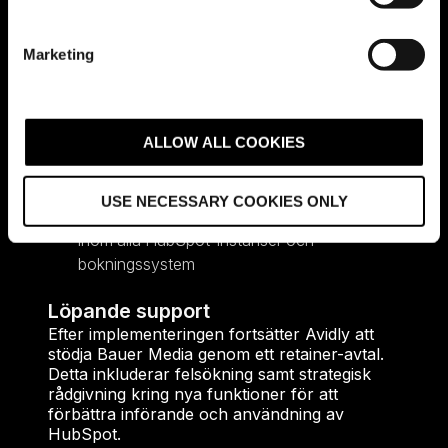
Automatisering av processer för att minska
S
manuellt arbete för säljteam och förhindra fel
e
vid datainmatning
Marketing
l
Säkerställande av korrekt och
e
realtidsbaserad kommunikation mellan
c
HubSpot och SAP, med automatiserade
t
ALLOW ALL COOKIES
feedback-loopar för att validera och rensa
i
datainmatningar
o
USE NECESSARY COOKIES ONLY
n
Användning av SAP för hantering av all data
inom alla HubSpot-instanser och
bokningssystem
Löpande support
Efter implementeringen fortsätter Avidly att
stödja Bauer Media genom ett retainer-avtal.
Detta inkluderar felsökning samt strategisk
rådgivning kring nya funktioner för att
förbättra införande och användning av
HubSpot.