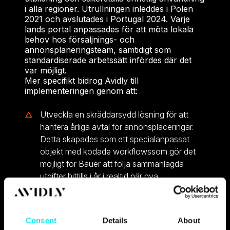
i alla regioner. Utrullningen inleddes i Polen
2021 och avslutades i Portugal 2024. Varje
lands portal anpassades för att möta lokala
behov hos försäljnings- och
annonsplaneringsteam, samtidigt som
standardiserade arbetssätt infördes där det
var möjligt.
Mer specifikt bidrog Avidly till
implementeringen genom att:
Utveckla en skräddarsydd lösning för att
hantera årliga avtal för annonsplaceringar.
Detta skapades som ett specialanpassat
objekt med kodade workflowssom gör det
möjligt för Bauer att följa sammanlagda
utgifter hittills i år i realtid när nya
försäljningsorder hanteras av säljteamet.
Skapa specialobjekt för att samla specifik
information om byråer, projekt och
Consent
Details
About