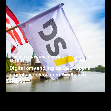
Läs case
HUBSPOT CRM CONTENT HUB
JOSEFINE
/
ENERGY
ÖIJER
Digital omvandling på D&S: Uppnå
digital excellens med Avidly och
HubSpot
Läs om hur D&S digitaliserade processer, ökade
effektiviteten och framgångsrikt etablerade
EMOVA som.