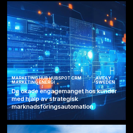
HubSpot. Läs mer om hur vi hjälpte dem att att
lyckas med .
Läs case
MARKETING HUB HUBSPOT CRM
AVIDLY
/
MARKETING ENERGI
SWEDEN
De ökade engagemanget hos kunder
med hjälp av strategisk
marknadsföringsautomation
Avidly hjälpte Bankifi med att förnya och
förbättra deras digitala närvaro.