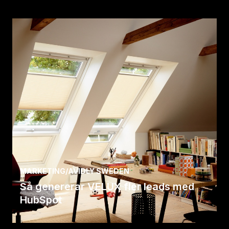
MARKETING
/
AVIDLY SWEDEN
Så genererar VELUX fler leads med
HubSpot
VELUX fokuserar på att generera leads med