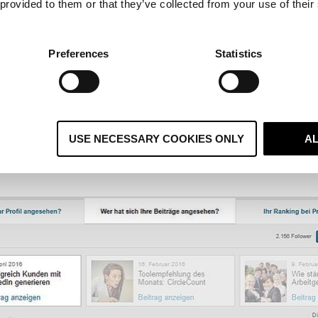
 provided to them or that they’ve collected from your use of their
gleiche Prinzip gilt natürlich für Profile von Unternehmen,
mationen für eine optimale Lead-Generierung beinhalten mü
b LinkedIn eine Suche nur das anzeigen kann, was Sie für
Preferences
Statistics
ch hier eigener Antrieb gefordert. Nutzen Sie alle Möglichke
 Content. Das betrifft jeden Job, den Sie jemals hatten. Ge
 Sie genau nieder, was Sie getan haben. Nutzen Sie außerd
um Beispiel in der „Zusammenfassung“ ganz oben im Profil.
USE NECESSARY COOKIES ONLY
A
 die Funktion der
Pulse-Beiträge
. Verfassen Sie Fachbeiträ
en Sie sich sehr genau ansehen, wer Ihre Beiträge liest un
den Kunden betreiben: