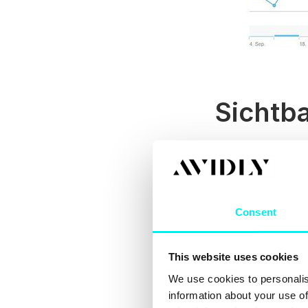
Sichtba
Steigern Sie Ihre
einen Slogan. Hie
einen Wiedererke
Consent
Stichw
This website uses cookies
Für die LinkedIn
L
We use cookies to personalis
genau angeben. D
information about your use of
und sind daher di