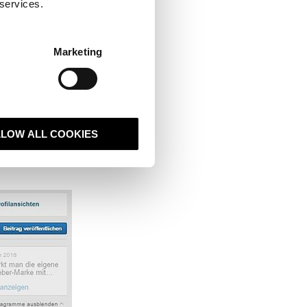
 services.
 die alle
ssen.
 die Suche
Marketing
iten zur
ben Sie also alles
em die kleinen
LLOW ALL COOKIES
ge auf LinkedIn
d dadurch eine