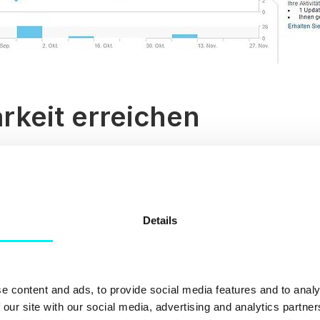
rkeit erreichen
n Erinnerungswert über ein bestimmtes, sich wiederholendes
rzu gehören professionell gemachte Logos oder eben auch P
nnungswert haben. Mehr Infos dazu erhalten Sie hier bei u
Details
ortsuche bedienen
eadgenerierung
ist entscheidend, dass Sie die entsprechen
e content and ads, to provide social media features and to analy
iese können durch die Suche der einzelnen Mitglieder ge
 our site with our social media, advertising and analytics partn
e wichtigste Basis für eine erfolgreiche Blindsuche von pot