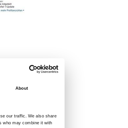
 Profilbild oder
rofilbilder, die
ns im Blog.
About
den Tätigkeiten
se our traffic. We also share
funden werden
ers who may combine it with
enziellen Kunden