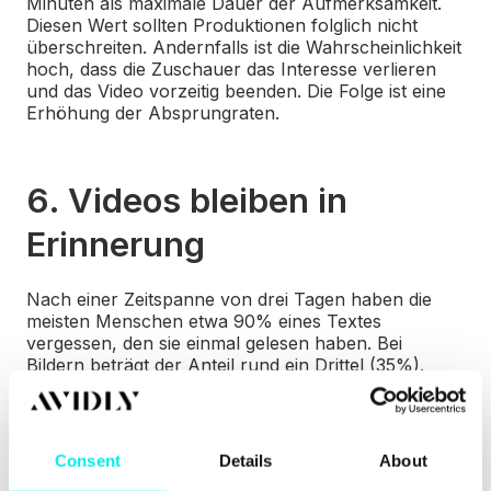
Minuten als maximale Dauer der Aufmerksamkeit.
Diesen Wert sollten Produktionen folglich nicht
überschreiten. Andernfalls ist die Wahrscheinlichkeit
hoch, dass die Zuschauer das Interesse verlieren
und das Video vorzeitig beenden. Die Folge ist eine
Erhöhung der Absprungraten.
6. Videos bleiben in
Erinnerung
Nach einer Zeitspanne von drei Tagen haben die
meisten Menschen etwa 90% eines Textes
vergessen, den sie einmal gelesen haben. Bei
Bildern beträgt der Anteil rund ein Drittel (35%).
Anders dagegen bei audiovisuellem Content. Hier
beträgt der Anteil des vergessenen Inhalts nur noch
fünf Prozent.
Consent
Details
About
Der Grund dafür ist, dass audiovisueller Content