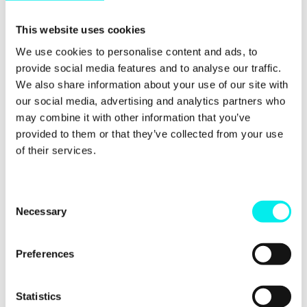
mehrere Sinne zugleich anspricht. Abgesehen
davon lassen sich in einer Minute eines Videos
This website uses cookies
Inhalte von bis zu 1,8 Millionen Wörter integrieren.
Gemeint ist damit nicht nur das gesprochene Wort
We use cookies to personalise content and ads, to
im Film, sondern auch die Szenen, Handlungen und
provide social media features and to analyse our traffic.
Charaktere, die sich nonverbal erklären lassen.
We also share information about your use of our site with
our social media, advertising and analytics partners who
may combine it with other information that you’ve
7. Die Menschen gucken
provided to them or that they’ve collected from your use
gerne Videos
of their services.
Die ARD/ZDF-Onlinestudie 2016 zeigt zudem, dass
C
sich 67% der deutschen Internetnutzer mindestens
Necessary
o
ein Video pro Woche ansehen. Ein
n
zielgruppengerechtes Video kann somit rund zwei
Drittel der potenziellen Kundschaft erreichen und
s
Preferences
damit die Marke, das Produkt oder die Dienstleistung
e
eines Unternehmens stärken.
n
t
Statistics