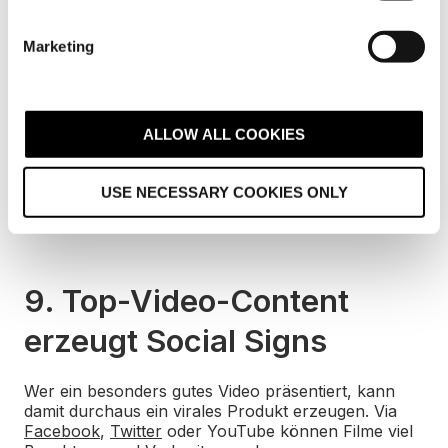
S
8. Sympathische Videos
e
Marketing
l
werden geteilt
e
c
Attraktive und sympathische Videos lassen sich
t
ALLOW ALL COOKIES
leichter und schneller verbreiten als entsprechende
i
Texte. Zudem sind Filme für große Teile der
o
Bevölkerung problemlos zugänglich. Auch regen sie
USE NECESSARY COOKIES ONLY
eher zur Verbreitung an, als schlicht wirkende
n
Texte.
9. Top-Video-Content
erzeugt Social Signs
Wer ein besonders gutes Video präsentiert, kann
damit durchaus ein virales Produkt erzeugen. Via
Facebook
,
Twitter
oder YouTube können Filme viel