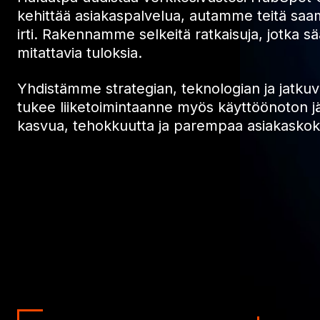
kehittää asiakaspalvelua, autamme teitä s
irti. Rakennamme selkeitä ratkaisuja, jotka sä
mitattavia tuloksia.
Yhdistämme strategian, teknologian ja jatku
tukee liiketoimintaanne myös käyttöönoton jä
kasvua, tehokkuutta ja parempaa asiakasko