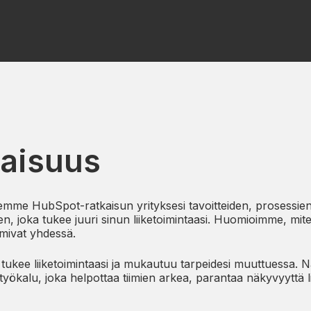
naisuus
telemme HubSpot-ratkaisun yrityksesi tavoitteiden, prosessien
joka tukee juuri sinun liiketoimintaasi. Huomioimme, miten t
imivat yhdessä.
 tukee liiketoimintaasi ja mukautuu tarpeidesi muuttuessa.
N
e työkalu, joka helpottaa tiimien arkea, parantaa näkyvyyttä l