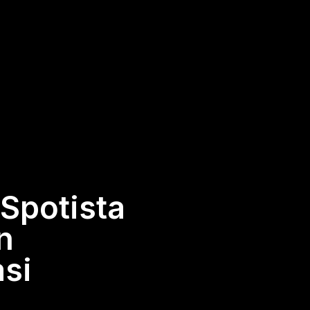
potista
n
asi