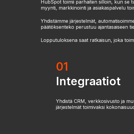
HubSpot toimii parhaiten silloin, kun se
myynti, markkinointi ja asiakaspalvelu to
Yhdistämme järjestelmät, automatisoimme 
päätöksenteko perustuu ajantasaiseen t
Lopputuloksena saat ratkaisun, joka toimii 
01
Integraatiot
Yhdistä CRM, verkkosivusto ja mu
järjestelmät toimivaksi kokonaisuud