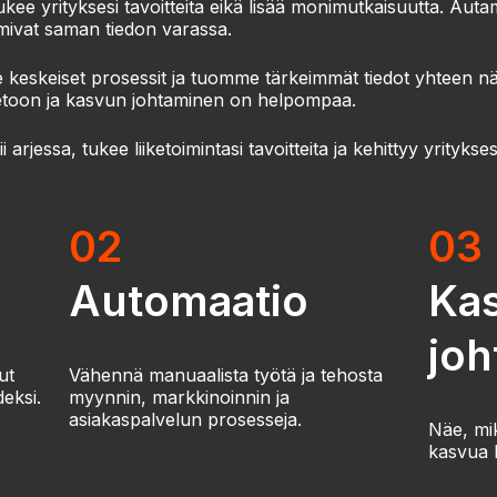
 tukee yrityksesi tavoitteita eikä lisää monimutkaisuutta. 
imivat saman tiedon varassa.
keskeiset prosessit ja tuomme tärkeimmät tiedot yhteen näk
ietoon ja kasvun johtaminen on helpompaa.
arjessa, tukee liiketoimintasi tavoitteita ja kehittyy yrityks
02
03
Automaatio
Ka
jo
ut
Vähennä manuaalista työtä ja tehosta
eksi.
myynnin, markkinoinnin ja
asiakaspalvelun prosesseja.
Näe, mik
kasvua l