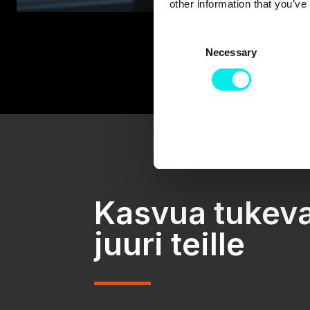
other information that you’ve
C
Necessary
o
n
s
e
n
t
S
e
l
Kasvua tukeva
e
c
juuri teille
t
i
o
n