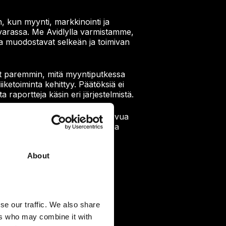
, kun myynti, markkinointi ja
varassa. Me Avidlylla varmistamme,
a muodostavat selkeän ja toimivan
et paremmin, mitä myyntiputkessa
liiketoiminta kehittyy. Päätöksiä ei
a raportteja käsin eri järjestelmistä.
yrityksesi arkea tänään ja kasvua
on, että HubSpot tuottaa arvoa
tymisen jälkeenkin.
About
se our traffic. We also share
ers who may combine it with