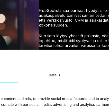
HubSpotista saa parhaat hyödyt silloin
asiakaspalvelu toimivat saman tiedon 
että verkkosivusto, CRM ja asiakasdat
kokonaisuuden.
Kun tieto löytyy yhdestä paikasta, nä
tapahtuu, mistä liidit syntyvät ja miten 
tarvitse tehdä arvailun varassa tai koot
Rakennamme ratkaisuja, jotka tukevat 
myös tulevaisuudessa. Tavoitteemme 
pitkään käyttöönoton ja projektin päät
Details
e content and ads, to provide social media features and to analy
 our site with our social media, advertising and analytics partn