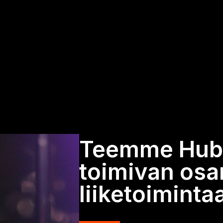
Teemme HubS
toimivan osa
liiketoiminta