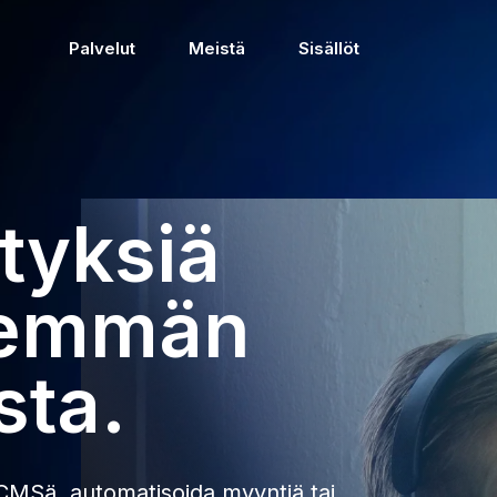
Palvelut
Meistä
Sisällöt
tyksiä
nemmän
sta.
 CMS
ä, automatisoida myyntiä tai