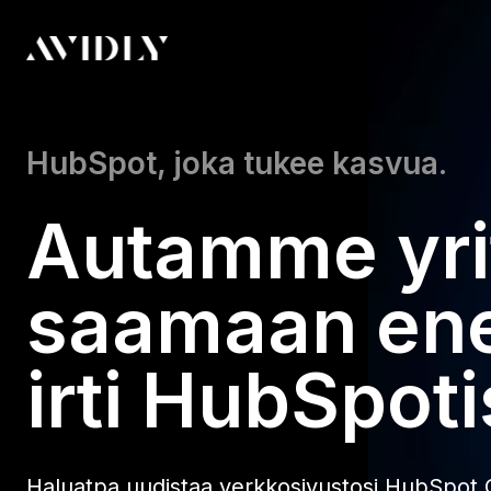
HubSpot, joka tukee kasvua.
Autamme yri
saamaan e
irti HubSpoti
Haluatpa uudistaa verkkosivustosi HubSpot