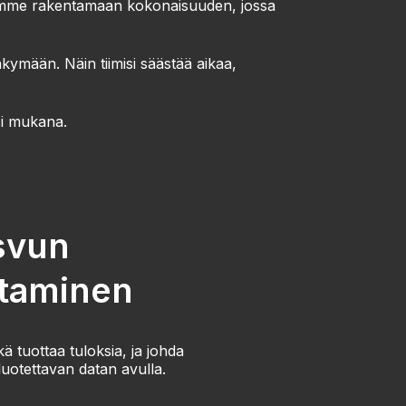
Autamme rakentamaan kokonaisuuden, jossa
ymään. Näin tiimisi säästää aikaa,
esi mukana.
svun
htaminen
ä tuottaa tuloksia, ja johda
uotettavan datan avulla.