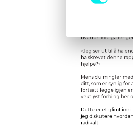
t
y
Hvis du vil slå enda h
k
Du kan få en ut av kr
k
og sjekke hvordan være
e
fremstilling av reisen
v
hvorfor ikke gå lenger
a
«Jeg ser ut til å ha e
l
ha skrevet denne rapp
g
hjelpe?»
Mens du mingler med u
ditt, som er synlig for
fortsatt legge igjen 
vektløst forbi og ber o
Dette er et glimt inn
jeg diskutere hvordan
radikalt.