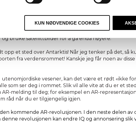
ardere på stortromma, kan du flytte synsfeltet ditt uten 
oppen-opplevelse, fly gjennom veggene i bygningen du b
KUN NØDVENDIGE COOKIES
AKS
t er fra toppen av bygget. Igjen vil AR-utstyret konstru
 din til taket og naturen som om du faktisk var på toppe
 og bruke satellittbilder for å gå enda høyere:
ndt opp et sted over Antarktis! Når jeg tenker på det, så k
orten fra verdensrommet! Kanskje jeg får noen av disse
tenomjordiske vesener, kan det være et rødt «ikke fors
 alle som ser deg i rommet. Slik vil alle vite at du er et st
en AR-melding til deg; for eksempel en AR-representasjo
m råd når du er tilgjengelig igjen.
 i den kommende AR-revolusjonen. I den neste delen av 
 denne revolusjonen kan endre IQ og annonsering slik v