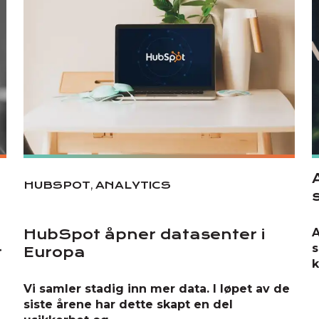
,
HUBSPOT
ANALYTICS
A
HubSpot åpner datasenter i
s
r
Europa
k
Vi samler stadig inn mer data. I løpet av de
siste årene har dette skapt en del