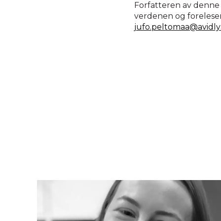
Forfatteren av denne a
verdenen og foreleser 
jufo.peltomaa@avidl