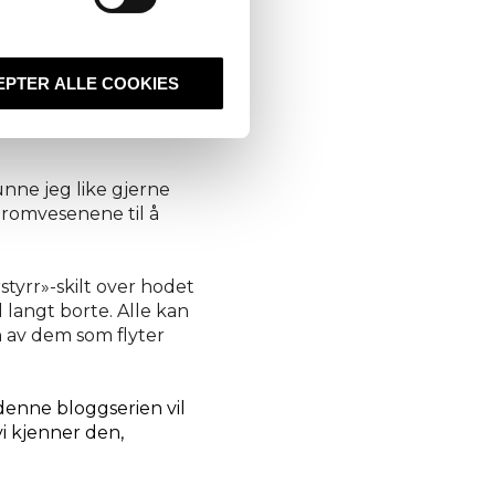
å bevege deg fysisk.
efinner deg fysisk i
EPTER ALLE COOKIES
ere en fotorealistisk
n av bygningen. Eller
unne jeg like gjerne
 romvesenene til å
tyrr»-skilt over hodet
ed langt borte. Alle kan
n av dem som flyter
denne bloggserien vil
i kjenner den,