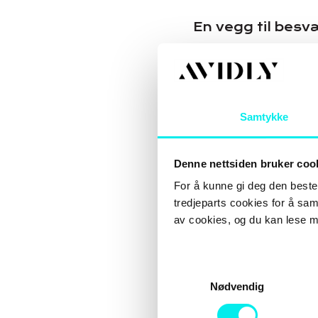
En vegg til besv
Så hvis du kan legge t
vil være en digital tv
enkelt bestemme om du 
eksempelvis er en ve
Samtykke
den.
De visuelle dataene 
Denne nettsiden bruker coo
fortsatt eksisterer), 
For å kunne gi deg den beste 
irriterende veggen ve
tredjeparts cookies for å sam
på den andre siden, s
si til deg selv. Plutse
av cookies, og du kan lese m
beskjed som ser ut til
spøkefulle hjørnet.) 
hjelpe deg med angste
S
rommet var nakne. Simu
Nødvendig
a
riktig nok føre til a
m
«virkeligheten» din 