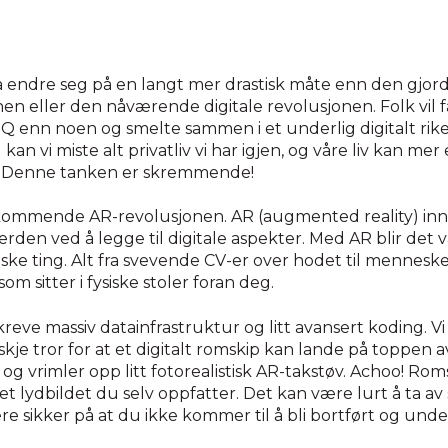
å endre seg på en langt mer drastisk måte enn den gjo
nen eller den nåværende digitale revolusjonen. Folk vil få
Q enn noen og smelte sammen i et underlig digitalt rike 
 kan vi miste alt privatliv vi har igjen, og våre liv kan mer
r. Denne tanken er skremmende!
ommende AR-revolusjonen. AR (augmented reality) inn
erden ved å legge til digitale aspekter. Med AR blir det v
fysiske ting. Alt fra svevende CV-er over hodet til menneske
om sitter i fysiske stoler foran deg.
kreve massiv datainfrastruktur og litt avansert koding. Vi 
 tror for at et digitalt romskip kan lande på toppen av 
og vrimler opp litt fotorealistisk AR-takstøv. Achoo! Romsk
t lydbildet du selv oppfatter. Det kan være lurt å ta av
re sikker på at du ikke kommer til å bli bortført og unde