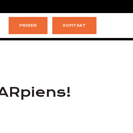
PRISER
KONTAKT
 ARpiens!