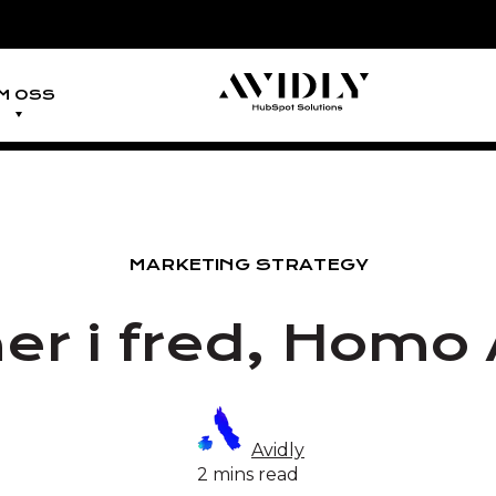
M OSS
MARKETING STRATEGY
r i fred, Homo
Avidly
2 mins read