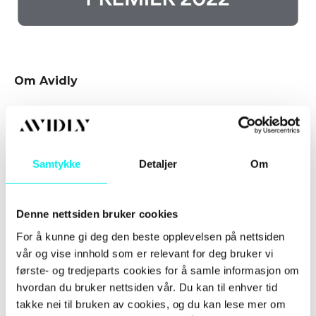
Om Avidly
Avidly er en ledende MarTech-tjenesteleverandør
notert på Nasdaq First North i Helsinki. Vi tilbyr
helhetlige digitale markedsførings- og
salgstjenester og kundeopplevelse, data og
Samtykke
Detaljer
Om
teknologi er tett sammenvevd i vår vekststrategi.
Avidly ble etablert i 2018 etter en selskapsfusjon
Denne nettsiden bruker cookies
av fire HubSpot diamant-partnere: Zeeland Family
(Finland), Doidea (Sverige), Katalysator (Danmark)
For å kunne gi deg den beste opplevelsen på nettsiden
og Inbound Norway (Norge). I 2019 kjøpte Avidly
vår og vise innhold som er relevant for deg bruker vi
tyske NetPress og i desember 2021 den
første- og tredjeparts cookies for å samle informasjon om
Storbritannia-baserte HubSpot Elite Partneren,
hvordan du bruker nettsiden vår. Du kan til enhver tid
Digital 22 Online Limited. Med dette siste
takke nei til bruken av cookies, og du kan lese mer om
oppkjøpet har Avidly et team på nærmere 280