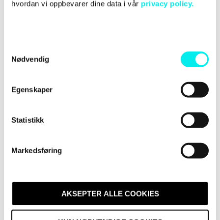
hvordan vi oppbevarer dine data i vår
privacy policy.
eksperter på 18 steder i Finland, Sverige, Norge,
Danmark Tyskland, Storbritannia og Canada.
S
Nødvendig
a
m
t
Egenskaper
y
k
k
Statistikk
e
RELATERTE INNLEGG
v
Markedsføring
a
l
g
AKSEPTER ALLE COOKIES