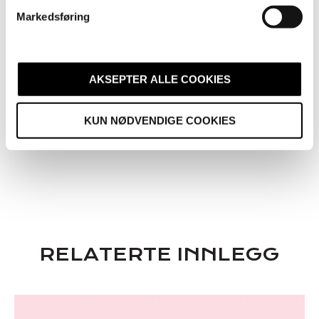
v
rebecca.vuuren@avidlyagency.com
Markedsføring
a
l
+47 482 42 455
g
AKSEPTER ALLE COOKIES
KUN NØDVENDIGE COOKIES
RELATERTE INNLEGG