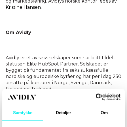
og markedsføring. Avidlys norske kontor
ledes av
Kristine Hansen
.
Om Avidly
Avidly er et av seks selskaper som har blitt tildelt
statusen Elite HubSpot Partner. Selskapet er
bygget på fundamentet fra seks suksessfulle
nordiske og europeiske byråer og har per i dag 250
ansatte på kontorer i Norge, Sverige, Danmark,
Finland og Tyskland.
Samtykke
Detaljer
Om
Avidly er et internasjonalt byrå som hjelper
selskaper med digitalisering i form av tekniske
integrasjoner, automasjon av salgs- og