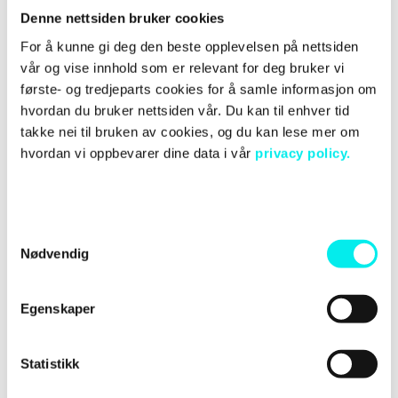
markedsaktiviteter, utvikling av digitale strategier
Denne nettsiden bruker cookies
og leadsgenererende aktiviteter. Med spesialister i
For å kunne gi deg den beste opplevelsen på nettsiden
fem land er Avidly spesielt godt rustet for å bistå
vår og vise innhold som er relevant for deg bruker vi
virksomheter som jobber på tvers av landegrenser
første- og tredjeparts cookies for å samle informasjon om
og som ønsker å etablere seg i nye, internasjonale
hvordan du bruker nettsiden vår. Du kan til enhver tid
markeder.
takke nei til bruken av cookies, og du kan lese mer om
hvordan vi oppbevarer dine data i vår
privacy policy.
Avidlys CEO er Jesse Maula (Finland), COO er
Ingunn Bjøru (Norge). Selskapet er børsnotert på
Nasdaq First North i Helsinki.
S
Nødvendig
a
m
t
Egenskaper
Kontaktinformasjon:
y
k
Rebecca P. van Vuuren, PR-ansvarlig i Avidly
k
Statistikk
Norge
e