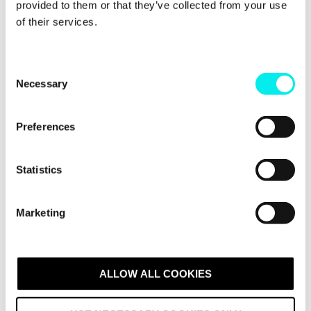
provided to them or that they’ve collected from your use
of their services.
2. PROCESS
C
En stegvis väg från ledningens
Necessary
o
n
godkännande och affärsplan till
s
Preferences
leverans, där de rätta strategiska
e
n
byggstenarna sätts på plats.
t
Statistics
S
e
Marketing
l
e
3. MALLAR OCH
c
t
ALLOW ALL COOKIES
VERKTYG
i
o