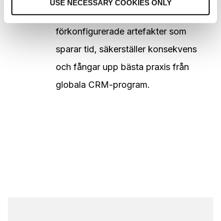
USE NECESSARY COOKIES ONLY
n
En omfattande uppsättning
förkonfigurerade artefakter som
sparar tid, säkerställer konsekvens
och fångar upp bästa praxis från
globala CRM-program.