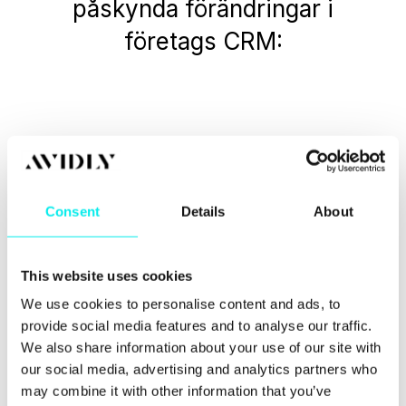
påskynda förändringar i
företags CRM:
1. PRINCIPER
Consent
Details
About
En tydlig, överenskommen
uppsättning beslutsprinciper för att
This website uses cookies
hålla omvandlingen förankrad i
We use cookies to personalise content and ads, to
strategi och kundvärde.
provide social media features and to analyse our traffic.
We also share information about your use of our site with
our social media, advertising and analytics partners who
may combine it with other information that you’ve