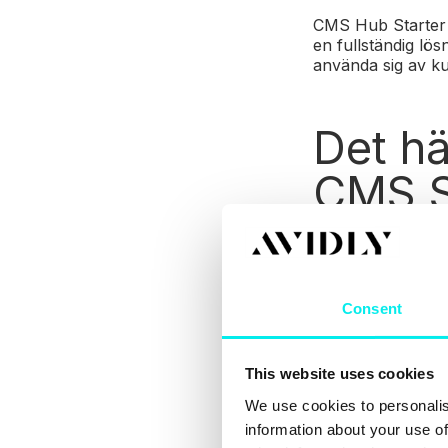
CMS Hub Starter 
en fullständig lös
använda sig av ku
Det h
CMS S
Skapa snabba, 
Consent
Bygga webbsid
Nyttja fördel
This website uses cookies
Skapa sna
We use cookies to personalis
information about your use of