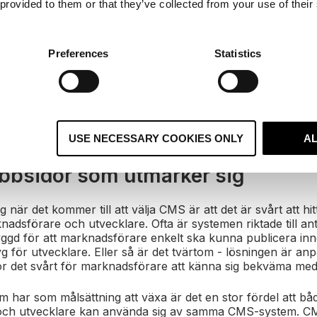
 provided to them or that they’ve collected from your use of their
g och team kan det finnas flera utmaningar kopplat till IT-r
n ny webb. Men en ny webbplats är ingenting som skapas ö
ns kan det snabbt uppstå utmaningar kring både säkerhet,
webben. Allt det här är en del av CMS Hub Starter - med a
Preferences
Statistics
gen fokusera på att skapa en webb som ger en bra kundupp
assa tid på teknik och utveckling.
 får du också tillgång till standardsäkerhetsfunktioner så
bbapplikationer och ett globalt hostat CDN.
USE NECESSARY COOKIES ONLY
A
bbsidor som utmärker sig
 när det kommer till att välja CMS är att det är svårt att hi
adsförare och utvecklare. Ofta är systemen riktade till ant
ggd för att marknadsförare enkelt ska kunna publicera in
g för utvecklare. Eller så är det tvärtom - lösningen är anp
ör det svårt för marknadsförare att känna sig bekväma me
om har som målsättning att växa är det en stor fördel att bå
och utvecklare kan använda sig av samma CMS-system. C