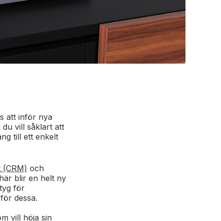
s att inför nya
du vill såklart att
 till ett enkelt
t (CRM)
och
 här blir en helt ny
tyg för
 för dessa.
m vill höja sin