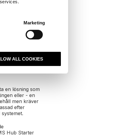
 services.
esurser när det är
ver en natt och
 hastighet och
ndra ord kan
Marketing
levelse istället
som SSL,
LLOW ALL COOKIES
tta en lösning som
ingen eller - en
nehåll men kräver
assad efter
d systemet.
de
MS Hub Starter