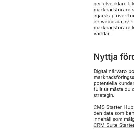
ger utvecklare til
marknadsförare se
ägarskap över för
en webbsida av hö
marknadsförare k
världar.
Nyttja för
Digital närvaro bo
marknadsföringsst
potentiella kunder
fullt ut måste du
strategin.
CMS Starter Hub ä
den data som behöv
innehåll som målg
CRM Suite Starter