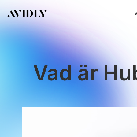
V
Vad är Hu