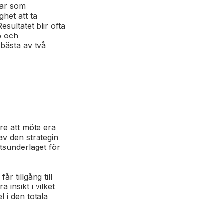
ngar som
het att ta
ultatet blir ofta
e och
bästa av två
re att möte era
 av den strategin
tsunderlaget för
 tillgång till
 insikt i vilket
 i den totala