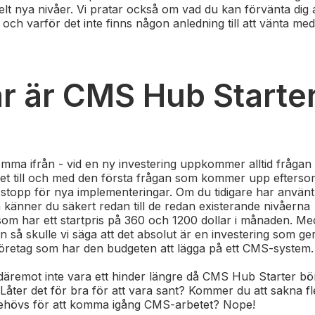
 helt nya nivåer. Vi pratar också om vad du kan förvänta dig
h varför det inte finns någon anledning till att vänta med 
är är CMS Hub Starte
komma ifrån - vid en ny investering uppkommer alltid frågan
 det till och med den första frågan som kommer upp eftersom
r stopp för nya implementeringar. Om du tidigare har anvä
känner du säkert redan till de redan existerande nivåern
som har ett startpris på 360 och 1200 dollar i månaden. Me
n så skulle vi säga att det absolut är en investering som g
 företag som har den budgeten att lägga på ett CMS-system
äremot inte vara ett hinder längre då CMS Hub Starter bör
Låter det för bra för att vara sant? Kommer du att sakna fle
ehövs för att komma igång CMS-arbetet? Nope!