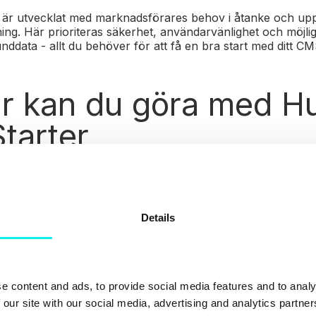
är utvecklat med marknadsförares behov i åtanke och up
ning. Här prioriteras säkerhet, användarvänlighet och möjligh
nddata - allt du behöver för att få en bra start med ditt C
är kan du göra med H
tarter
säkra och pålitliga webbsidor
Details
or som utmärker sig
arna och potentialen med ett CRM
bba, säkra och pålitliga webbsid
e content and ads, to provide social media features and to analy
 our site with our social media, advertising and analytics partn