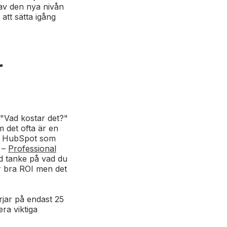
 av den nya nivån
att sätta igång
r
 "Vad kostar det?"
 det ofta är en
nt HubSpot som
a –
Professional
d tanke på vad du
er bra ROI men det
.
jar på endast 25
ra viktiga