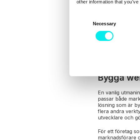
other information that you’ve
För mindre företa
dags att bygga e
utan rätt kompete
C
trovärdighet för 
Necessary
o
marknadsavdelnin
n
för att lägga en m
s
e
I CMS Hub Starter
brandvägg för we
n
t
S
Bygga we
e
l
e
En vanlig utmaning
passar både markn
c
lösning som är by
t
flera andra verkty
i
utvecklare och g
o
n
För ett företag s
marknadsförare 