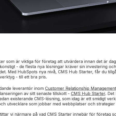
aker som är viktiga för företag att utvärdera innan det är dag
 konstigt - de flesta nya lösningar kräver sin investering och 
det. Med HubSpots nya nivå, CMS Hub Starter, får du tillgång
rktyg - till ett bra pris.
edande leverantör inom
Customer Relationship Managemen
lanseringen av sitt senaste tillskott -
CMS Hub Starter
. Det
edan existerande CMS-lösning, som idag är ett smidigt verk
ch utvecklare som jobbar med webbplatser och strategier
 tittar vi närmare på vad CMS Starter innebär för företag so