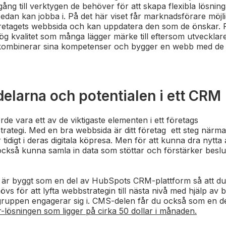
lgång till verktygen de behöver för att skapa flexibla lösni
dan kan jobba i. På det här viset får marknadsförare möjlig
etagets webbsida och kan uppdatera den som de önskar. Res
g kvalitet som många lägger märke till eftersom utvecklar
ombinerar sina kompetenser och bygger en webb med de 
delarna och potentialen i ett CRM
rde vara ett av de viktigaste elementen i ett företags
rategi. Med en bra webbsida är ditt företag ett steg närma
 tidigt i deras digitala köpresa. Men för att kunna dra nytta
 också kunna samla in data som stöttar och förstärker beslu
r byggt som en del av HubSpots CRM-plattform så att du får
s för att lyfta webbstrategin till nästa nivå med hjälp av bra
ruppen engagerar sig i. CMS-delen får du också som en del
-lösningen som ligger på cirka 50 dollar i månaden.