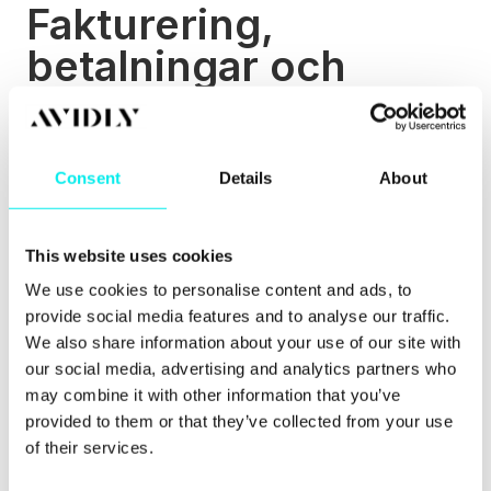
Fakturering,
betalningar och
insyn i intäkterna blir
en del av CRM-
diskussionen
Consent
Details
About
Revenue Hub fortsätter också HubSpots satsning
This website uses cookies
på fakturering och betalningar.
We use cookies to personalise content and ads, to
Detta är strategiskt viktigt eftersom
provide social media features and to analyse our traffic.
intäktshanteringen inte slutar när en affär markeras
We also share information about your use of our site with
som avslutad och vunnen. I många företag är det
our social media, advertising and analytics partners who
där en helt ny uppsättning problem börjar.
may combine it with other information that you’ve
provided to them or that they’ve collected from your use
Har fakturan skapats korrekt? Stämmer
of their services.
faktureringsschemat överens med avtalet? Har
kunden betalat? Är det dags för förnyelse snart?