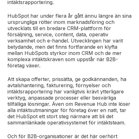
intäktsrapportering.
HubSpot har under flera år gått ännu längre än sina
ursprungliga rötter inom marknadsföring och
utvecklats till en bredare CRM-plattform för
försäljning, service, content, data, operativ
verksamhet och e-handel. Utvecklingen har varit
betydande, men det finns fortfarande en klyfta
mellan HubSpots styrkor inom CRM och de mer
komplexa intäktskraven som uppstår när B2B-
företag växer.
Att skapa offerter, prissätta, ge godkännanden, ha
avtalshantering, fakturering, förnyelser och
intäktsrapportering har vanligtvis krävt ytterligare
verktyg, anpassade processer eller besvärliga
tillfälliga lösningar. Även om Revenue Hub inte löser
alla intäktsutmaningar för företag över en natt, tar
det HubSpot ett stort steg närmare att bli det
sammanlänkade operativsystemet för intäktsteam.
Och för B2B-organisationer är det här oerhört