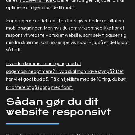
deres
mobile-first index
. Der er altså ingen vej uden om at
optimere din hjemmeside til mobil.
For brugerne er det fedt, fordi det giver bedre resultater i
mobile søgninger. Men hvis du som virksomhed ikke har et
responsivt website – altså et website, som selv tilpasser sig
mindre skærme, som eksempelvis mobil – ja, så er det knapt
så fedt.
Hvordan kommer man i gang med at
søgemaskineoptimere? Hvad skal man have styr på? Det
har vi et godt bud på. Få din tjekliste med de 10 ting, du bør
prioritere at gå i gang med først.
Sådan gør du dit
website responsivt