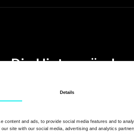
Die Hintergründe
Details
starke Partner, wenn es um Cybersicherheit geht
egründete Unternehmen mit Büros in Kopenha
e content and ads, to provide social media features and to analy
nd London beschäftigt mehr als 80 Mitarbeite
 our site with our social media, advertising and analytics partn