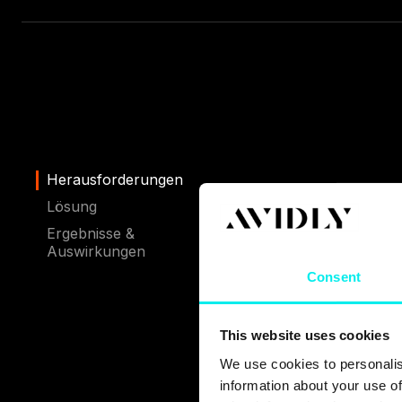
Herausforderungen
Lösung
Ergebnisse &
Auswirkungen
Consent
CSIS ist der 
This website uses cookies
Kopenhagen g
We use cookies to personalis
Skanderborg u
information about your use of