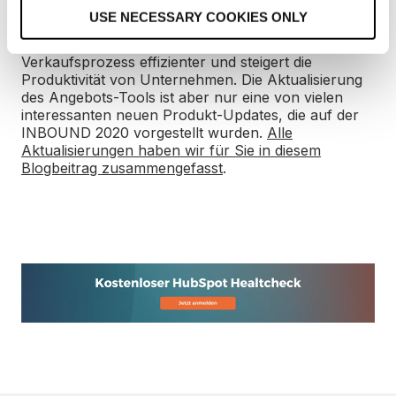
o
USE NECESSARY COOKIES ONLY
n
Die Möglichkeit, Angebote direkt von der CRM-
Plattform aus zu erstellen, macht den
Verkaufsprozess effizienter und steigert die
Produktivität von Unternehmen. Die Aktualisierung
des Angebots-Tools ist aber nur eine von vielen
interessanten neuen Produkt-Updates, die auf der
INBOUND 2020 vorgestellt wurden.
Alle
Aktualisierungen haben wir für Sie in diesem
Blogbeitrag zusammengefasst
.