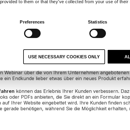
 provided to them or that they’ve collected from your use of their
nen Mitarbeiter weitergeleitet, damit dieser das Problem so 
ben Social Media können Bots auch auf Ihrer Unternehmen
.
Preferences
Statistics
ad-Generierung
tisierung kann auch die
Leadgenerierung
erheblich unters
USE NECESSARY COOKIES ONLY
A
 bieten
dynamische CTAs
. Diese sorgen dafür, dass angem
er Webseite der für sie relevanteste CTA angezeigt wird.
 ein Webinar über die von Ihrem Unternehmen angebotenen 
e ein Endkunde lieber etwas über ein neues Produkt erfah
fahren
können das Erlebnis Ihrer Kunden verbessern. Daz
oks oder PDFs anbieten, die Sie direkt an ein Formular ko
n auf Ihrer Website eingebettet wird. Ihre Kunden finden sc
e gerade benötigen, während Sie die Möglichkeit erhalten,