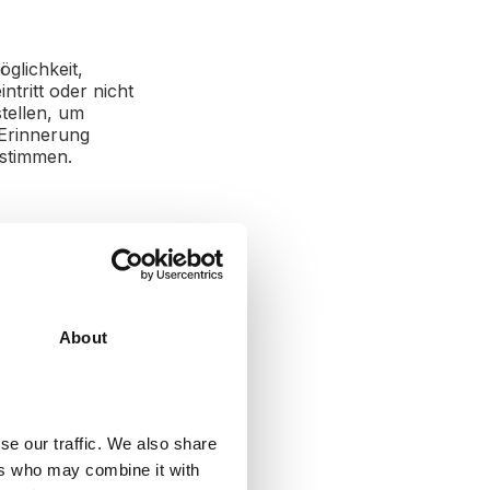
glichkeit,
tritt oder nicht
stellen, um
 Erinnerung
estimmen.
ocial
About
aben durch Bots
gesetzt werden
nen über Ihre
s neue Leads
 ein CRM-System
se our traffic. We also share
ist und Ressourcen
ers who may combine it with
d die Anfrage