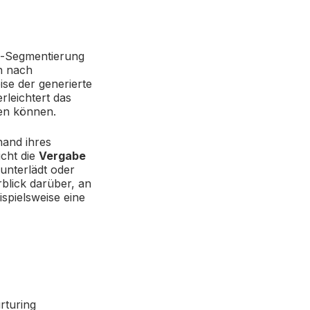
ad-Segmentierung
ch nach
ise der generierte
leichtert das
sen können.
hand ihres
icht die
Vergabe
runterlädt oder
blick darüber, an
spielsweise eine
rturing