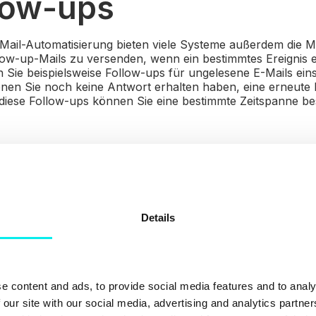
llow-ups
Mail-Automatisierung bieten viele Systeme außerdem die Mö
ow-up-Mails zu versenden, wenn ein bestimmtes Ereignis ein
en Sie beispielsweise Follow-ups für ungelesene E-Mails ein
nen Sie noch keine Antwort erhalten haben, eine erneute
diese Follow-ups können Sie eine bestimmte Zeitspanne b
deninteraktion auf S
Details
deninteraktion in den sozialen Medien können einige Aufg
den. Ein
Chat-Bot
kann auf unterschiedlichen Kanälen ein
ge, Ihren Kontakten zu jedem Zeitpunkt wichtige Informatio
nd Ihre Dienstleistungen zu senden. Außerdem können Bot
tierungsprozess führen und Kundendaten automatisch in
e content and ads, to provide social media features and to analy
ot bietet den Vorteil, dass er rund um die Uhr erreichbar 
 our site with our social media, advertising and analytics partn
Bot eine Frage gestellt, die er nicht beantworten kann, wir