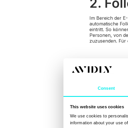
2. Fo
Im Bereich der E-
automatische Foll
eintritt. So könn
Personen, von de
zuzusenden. Für 
3. Kun
Media
Consent
Auch bei der Kun
automatisiert wer
und ist in der La
This website uses cookies
Produktpalette u
durch den Konver
We use cookies to personalis
überführen. Ein B
information about your use of
schont. Wird dem 