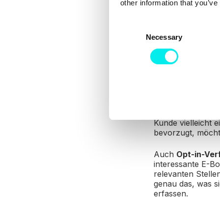
other information that you’ve
automatisch an ei
möglich löst. Ne
C
eingesetzt werden
Necessary
o
n
4. Le
s
e
n
Marketing-Automa
t
Möglichkeit dazu
S
Besuchern auf Ihr
e
Kunde vielleicht
l
bevorzugt, möcht
e
Auch
Opt-in-Ver
c
interessante E-Bo
t
relevanten Stelle
i
genau das, was si
o
erfassen.
n