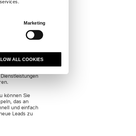
 services.
schnell wie
swebseite
Marketing
tützen. Eine
LLOW ALL COOKIES
eldeten
 Während ein B2B-
Dienstleistungen
ren.
u können Sie
ppeln, das an
hnell und einfach
 neue Leads zu