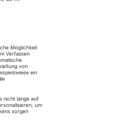
ache Möglichkeit
eim Verfassen
omatische
stellung von
ispielsweise ein
die
e nicht lange auf
ersonalisieren, um
okens sorgen