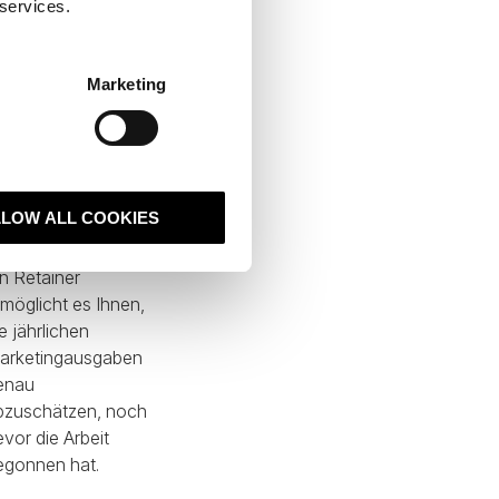
 services.
tur sofort mit der
pagne ein. Wenn Sie
d wissen, wo Sie in
Marketing
rt werden, greifen
en löst diese
LLOW ALL COOKIES
.
in Retainer
rmöglicht es Ihnen,
e jährlichen
arketingausgaben
enau
bzuschätzen, noch
evor die Arbeit
egonnen hat.