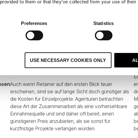
 provided to them or that they’ve collected from your use of their
ellen. Wenn Sie einen Retainer unterschreiben, beginnt die Agen
t an Ihrem Projekt und plant auch in Zukunft Zeit für Ihre Kam
 auf eine Agentur setzen, sparen Sie Zeit bei der Recherche un
Preferences
Statistics
em und im nächsten Monat stehen.
ojekte, die von verschiedenen Personen erstellt und durchgefüh
r selten ineinander. Eine spezialisierte Marketingagentur hingeg
konsistenz, indem sie Ihnen hilft, Inhalte, Webseiten und andere
USE NECESSARY COOKIES ONLY
A
rketingmaterialien aufeinander abzustimmen und zu integrieren
.
E
osen
Auch wenn Retainer auf den ersten Blick teuer
e
erscheinen, sind sie auf lange Sicht doch günstiger als
di
die Kosten für Einzelprojekte. Agenturen betrachten
M
diese Art der Zusammenarbeit als eine vorhersehbare
g
Einnahmequelle und sind daher oft bereit, einen
a
günstigeren Preis anzubieten, als sie sonst für
b
kurzfristige Projekte verlangen würden.
b