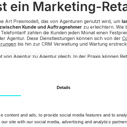
st ein Marketing-Ret
ne Art Preismodell
, das von Agenturen genutzt wird, um
la
 zwischen Kunde und Auftragnehmer
zu erleichtern. Wie
Telefontarif zahlen die Kunden jeden Monat einen Festpreis
der Agentur. Diese Dienstleistungen können sich von der
Co
erungen
bis hin zur CRM Verwaltung und Wartung erstreck
t von Agentur zu Agentur gleich. In der Praxis können Ret
 Einige Agenturen berechnen diese nach Stunden, andere w
nkte- oder ein Aktions-System, um zu bestimmen, wie viel
nd die Vorteile eine
Details
ner-Vereinbarung?
e content and ads, to provide social media features and to analy
 our site with our social media, advertising and analytics partn
steht kein Zweifel daran, dass monatliche Verträge eine effizie