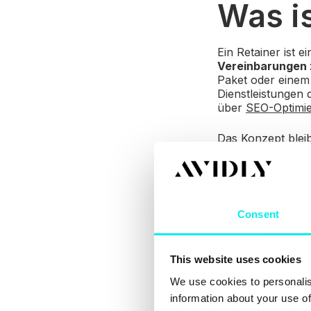
Was i
Ein Retainer ist
ei
Vereinbarungen
Paket oder einem 
Dienstleistungen 
über
SEO-Optimi
Das Konzept bleib
leicht variieren.
verwenden ein Pu
geschuldet wird.
Was si
Consent
Retai
This website uses cookies
We use cookies to personalis
Effizienz
.
information about your use of
Es be