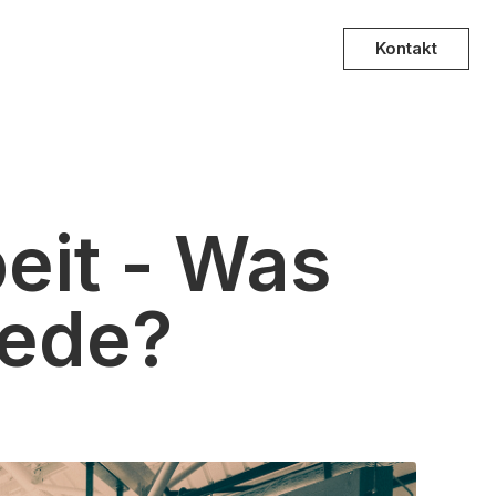
Kontakt
beit - Was
iede?