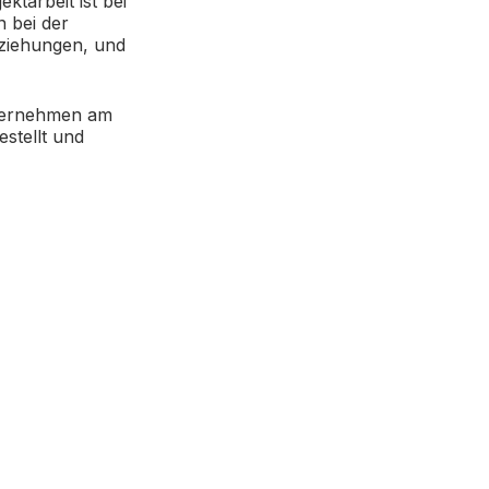
tarbeit ist bei
n bei der
eziehungen, und
nternehmen am
estellt und