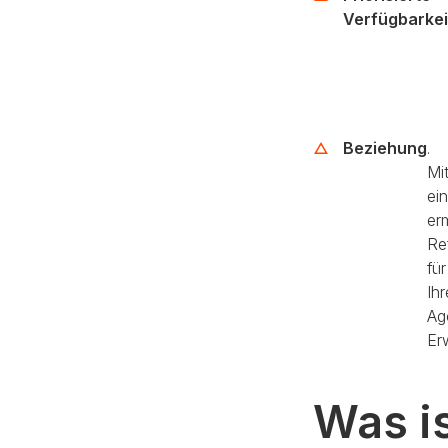
Verfügbarkei
Beziehung
.
Mi
ein
er
Re
fü
Ih
Ag
Er
Was is