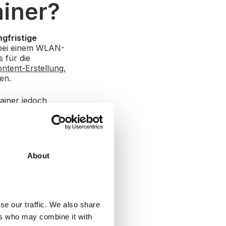
ainer?
ngfristige
 bei einem WLAN-
 für die
ntent-Erstellung
,
en.
ainer jedoch
iederum
 Arbeit pro Monat
r
About
se our traffic. We also share
ers who may combine it with
ntere Arbeitsweise