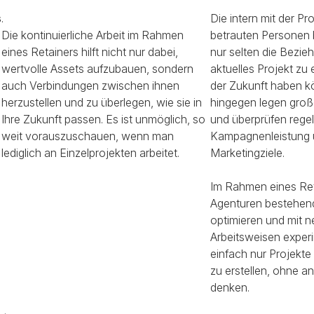
s
.
Die intern mit der Pr
Die kontinuierliche Arbeit im Rahmen
betrauten Personen 
eines Retainers hilft nicht nur dabei,
nur selten die Bezieh
wertvolle Assets aufzubauen, sondern
aktuelles Projekt zu
auch Verbindungen zwischen ihnen
der Zukunft haben k
herzustellen und zu überlegen, wie sie in
hingegen legen groß
Ihre Zukunft passen. Es ist unmöglich, so
und überprüfen rege
weit vorauszuschauen, wenn man
Kampagnenleistung 
lediglich an Einzelprojekten arbeitet.
Marketingziele.
Im Rahmen eines Re
Agenturen bestehend
optimieren und mit 
Arbeitsweisen experi
einfach nur Projekt
zu erstellen, ohne a
denken.
.