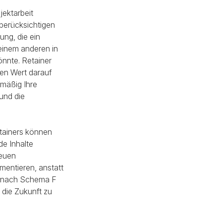
ojektarbeit
berücksichtigen
ung, die ein
 einem anderen in
önnte. Retainer
en Wert darauf
lmäßig Ihre
und die
tainers können
e Inhalte
neuen
mentieren, anstatt
e nach Schema F
n die Zukunft zu