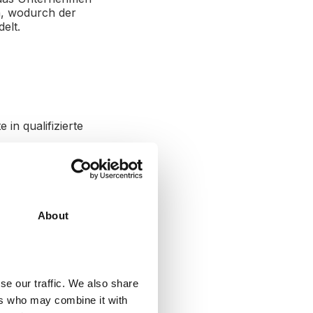
n, wodurch der
elt.
in qualifizierte
About
eidung. Dies
y und gezielte 1-
se our traffic. We also share
ers who may combine it with