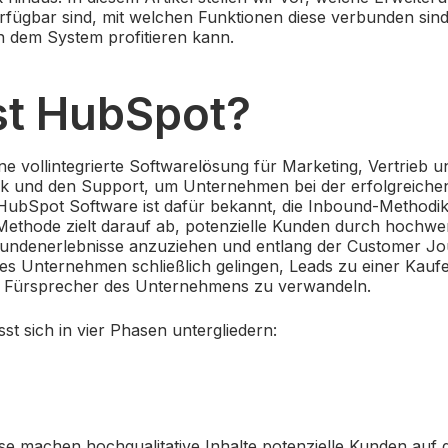
ügbar sind, mit welchen Funktionen diese verbunden sind
dem System profitieren kann.
st HubSpot?
ne vollintegrierte Softwarelösung für Marketing, Vertrieb 
ik und den Support, um Unternehmen bei der erfolgreiche
HubSpot Software ist dafür bekannt, die
Inbound-Methodi
Methode zielt darauf ab, potenzielle Kunden durch hochwe
 Kundenerlebnisse anzuziehen und entlang der Customer J
l es Unternehmen schließlich gelingen,
Leads zu einer Kauf
n Fürsprecher des Unternehmens zu verwandeln.
st sich in vier Phasen untergliedern:
ase machen hochqualitative Inhalte potenzielle Kunden au