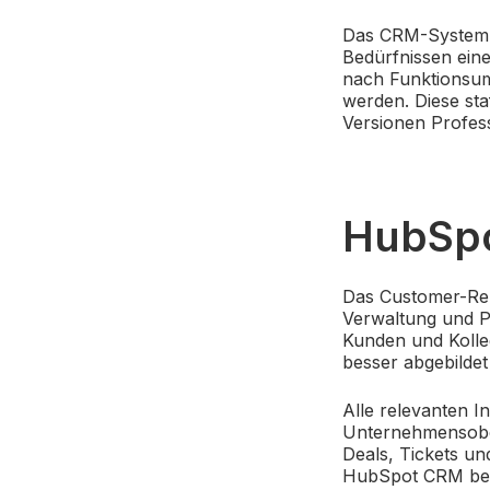
Das CRM-System v
Bedürfnissen ein
nach Funktionsumf
werden. Diese sta
Versionen Profess
HubSp
Das Customer-Rel
Verwaltung und Pf
Kunden und Kolle
besser abgebilde
Alle relevanten 
Unternehmensobe
Deals, Tickets un
HubSpot CRM benut