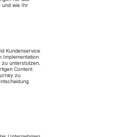
 und wie Ihr
und Kundenservice
n Implementation
k
zu unterstützen.
rtigen Content
ourney zu
entscheidung
f das Unternehmen