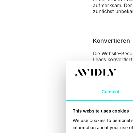
aufmerksam. Der 
zunächst unbekan
Konvertieren
Die Website-Besuc
Leads konvertiert
Abschließen
Consent
In dieser Phase tr
erreicht das Ver
This website uses cookies
zu-1-Kommunikati
We use cookies to personalis
information about your use of