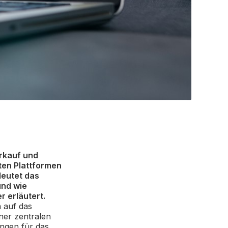
rkauf und
ten Plattformen
deutet das
und wie
 erläutert.
 auf das
ner zentralen
ungen für das