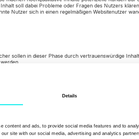
Inhalt soll dabei Probleme oder Fragen des Nutzers kläre
nte Nutzer sich in einen regelmäßigen Websitenutzer wand
her sollen in dieser Phase durch vertrauenswürdige Inhalte 
 werden.
Details
ifft der zuvor qualifizierte Lead bestenfalls eine Kaufentsch
kaufsteam durch genaue Kenntnis über die Customer Journe
on mit dem potenziellen neuen Kunden.
e content and ads, to provide social media features and to analy
 our site with our social media, advertising and analytics partn