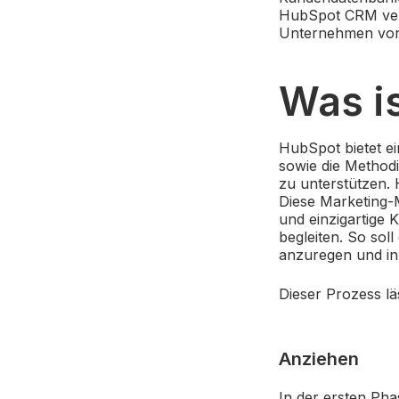
HubSpot CRM verf
Unternehmen von 
Was i
HubSpot bietet ei
sowie die Method
zu unterstützen. 
Diese Marketing-
und einzigartige
begleiten. So sol
anzuregen
und i
Dieser Prozess läs
Anziehen
In der ersten Ph