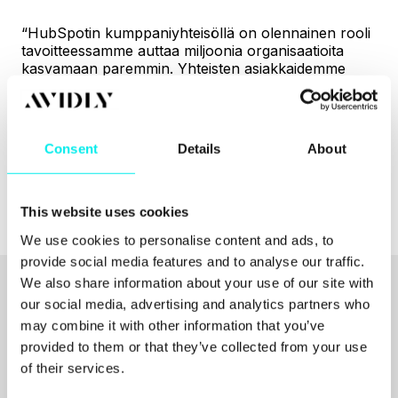
“HubSpotin kumppaniyhteisöllä on olennainen rooli
tavoitteessamme auttaa miljoonia organisaatioita
kasvamaan paremmin. Yhteisten asiakkaidemme
menestys on tulosta Avidlyn kaltaisten
kumppaneiden kovasta työtä ja omistautumisesta.
Voin koko HubSpotin puolesta ilolla onnitella Avidlya
tästä uskomattomasta saavutuksesta neljättä vuotta
Consent
Details
About
peräkkäin”, kertoo HubSpotin
Brian Garvey
,
Solutions Partner Program -ohjelman VP.
This website uses cookies
We use cookies to personalise content and ads, to
provide social media features and to analyse our traffic.
We also share information about your use of our site with
our social media, advertising and analytics partners who
Aiheeseen liittyvät
may combine it with other information that you’ve
artikkelit
provided to them or that they’ve collected from your use
of their services.
KAIKKI RESURSSIT