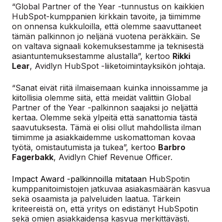
“Global Partner of the Year -tunnustus on kaikkien
HubSpot-kumppanien kirkkain tavoite, ja tiimimme
on onnensa kukkuloilla, että olemme saavuttaneet
tämän palkinnon jo neljänä vuotena peräkkäin. Se
on valtava signaali kokemuksestamme ja teknisestä
asiantuntemuksestamme alustalla”, kertoo
Rikki
Lear
, Avidlyn HubSpot -liiketoimintayksikön johtaja.
“Sanat eivät riitä ilmaisemaan kuinka innoissamme ja
kiitollisia olemme siitä, että meidät valittiin Global
Partner of the Year -palkinnon saajaksi jo neljättä
kertaa. Olemme sekä ylpeitä että sanattomia tästä
saavutuksesta. Tämä ei olisi ollut mahdollista ilman
tiimimme ja asiakkaidemme uskomattoman kovaa
työtä, omistautumista ja tukea”, kertoo
Barbro
Fagerbakk
, Avidlyn Chief Revenue Officer.
Impact Award -palkinnoilla mitataan H
ubSpotin
kumppanitoimistojen jatkuvaa asiakasmäärän kasvua
sekä osaamista ja palveluiden laatua. Tärkein
kriteereistä on, että yritys on edistänyt HubSpotin
sekä omien asiakkaidensa kasvua merkittävästi.