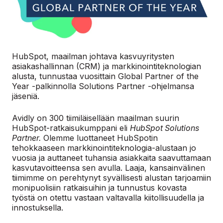
HubSpot, maailman johtava kasvuyritysten
asiakashallinnan (CRM) ja markkinointiteknologian
alusta, tunnustaa vuosittain Global Partner of the
Year -palkinnolla Solutions Partner -ohjelmansa
jäseniä.
Avidly on 300 tiimiläisellään maailman suurin
HubSpot-ratkaisukumppani eli
HubSpot Solutions
Partner.
Olemme luottaneet HubSpotin
tehokkaaseen markkinointiteknologia-alustaan jo
vuosia ja auttaneet tuhansia asiakkaita saavuttamaan
kasvutavoitteensa sen avulla. Laaja, kansainvälinen
tiimimme on perehtynyt syvällisesti alustan tarjoamiin
monipuolisiin ratkaisuihin ja tunnustus kovasta
työstä on otettu vastaan valtavalla kiitollisuudella ja
innostuksella.