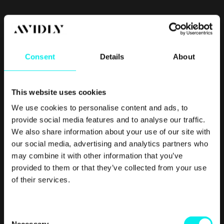
Consent
Details
About
This website uses cookies
We use cookies to personalise content and ads, to
provide social media features and to analyse our traffic.
We also share information about your use of our site with
our social media, advertising and analytics partners who
Ved å etablere et felles språk for endring, lar eksempelvis
may combine it with other information that you’ve
DICE-rammeverket selskapet benytte seg av innsikten og
provided to them or that they’ve collected from your use
opplevelsen til sine ansatte, samtidig som det skaper god
of their services.
kommunikasjon og forståelse.
C