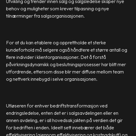
Utvikling og trender innen salg og salgsledelse skaper nye
behov og muligheter som krever tilpasning og nye
tilnærminger fra salgsorganisasjonen.
For at du kan etablere og opprettholde et sterke
kundeforhold må selgere også håndtere et større antall og
flere individer i klientorganisasjoner. Det å forstå
påvirkningsdynamikk og beslutningsprosesser har blitt mer
utfordrende, ettersom disse blir mer diffuse mellom team
og nettverk innebygd i selve organisasjonen.
Utløseren for enhver bedriftstransformasjon ved
endringsledelse, enten det er i salgsavdelingen eller en
annen avdeling, er i all hovedsak jakten på verdien det gir
for bedriften i enden. Ideelt sett innebærer det både
effektivisering (gjennom effektivisering og kostnadskutt) og