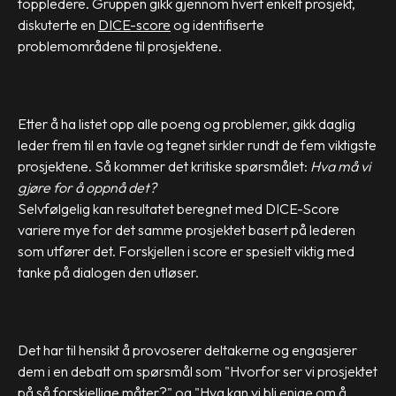
toppledere. Gruppen gikk gjennom hvert enkelt prosjekt,
diskuterte en
DICE-score
og identifiserte
problemområdene til prosjektene.
Etter å ha listet opp alle poeng og problemer, gikk daglig
leder frem til en tavle og tegnet sirkler rundt de fem viktigste
prosjektene. Så kommer det kritiske spørsmålet:
Hva må vi
gjøre for å oppnå det?
Selvfølgelig kan resultatet beregnet med DICE-Score
variere mye for det samme prosjektet basert på lederen
som utfører det. Forskjellen i score er spesielt viktig med
tanke på dialogen den utløser.
Det har til hensikt å provoserer deltakerne og engasjerer
dem i en debatt om spørsmål som "Hvorfor ser vi prosjektet
på så forskjellige måter?" og "Hva kan vi bli enige om å