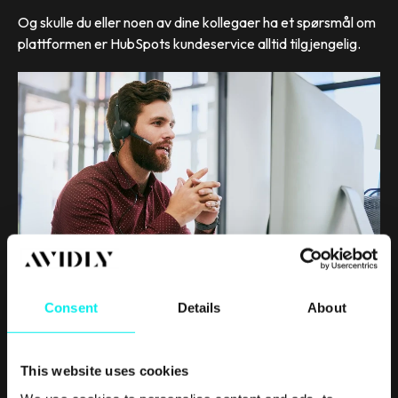
Og skulle du eller noen av dine kollegaer ha et spørsmål om
plattformen er HubSpots kundeservice alltid tilgjengelig.
Consent
Details
About
– Andre CRM-systemer har ofte støtte og support som en
«premiumfunksjon», noe som du må betale ekstra for.
This website uses cookies
HubSpot-support er ikke bare tilgjengelig mer eller mindre