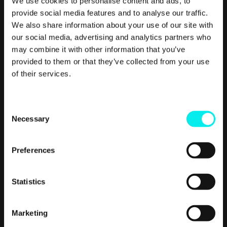
We use cookies to personalise content and ads, to
24 timer i døgnet, de er også raske til å svare, ofte på få
provide social media features and to analyse our traffic.
minutter, og er alltid inkludert for alle betalende HubSpot-
We also share information about your use of our site with
kunder. Det er en veldig god sikkerhet du har som kunde
our social media, advertising and analytics partners who
hos HubSpot.
may combine it with other information that you’ve
En programvare som
provided to them or that they’ve collected from your use
of their services.
samler de ansatte i
bedriften
C
Necessary
o
n
Det er en stor fordel at de forskjellige avdelingene jobber i
s
Preferences
samme system. Med fokus på brukervennlighet, endeløse
e
integrasjonsmuligheter og én plattform er HubSpot CRM-
n
systemet som knytter menneskene i virksomheten din
t
Statistics
tettere sammen. Alt med et felles mål: Å hjelpe dine kunder
S
gjennom kundereisen.
e
Marketing
l
– Ved å bruke HubSpot får du et unikt innblikk i hele