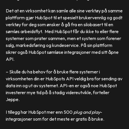
Det at en virksomhet kan samle alle sine verktøy på samme
plattform gjør HubSpot til et spesielt brukervennlig og godt
verktøy for deg som ønsker å gå fra en silobasert til en
sømløs arbeidsflyt. Med HubSpot får du ikke to eller flere
systemer som prater sammen, men et system som forener
salg, markedsføring og kundeservice. På sin plattform
sikrer også HubSpot sømløse integrasjoner med sitt åpne
API.
– Skulle du ha behov for å bruke flere systemer i
virksomheten din er HubSpots API veldig bra for sending av
data inn og ut av systemet. API-en er også noe HubSpot
investerer mye tid på å stadig videreutvikle, forteller
Jeppe.
I tillegg har HubSpot mer enn 500
plug and play
-
integrasjoner som for det meste er gratis å bruke.