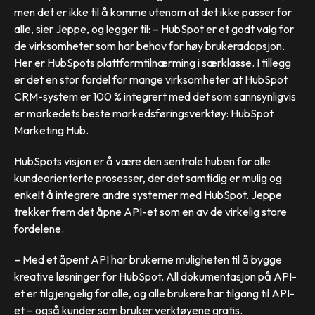
men det er ikke til å komme utenom at det ikke passer for
alle, sier Jeppe, og legger til: – HubSpot er et godt valg for
de virksomheter som har behov for høy brukeradopsjon.
Her er HubSpots plattformtilnærming i særklasse. I tillegg
er det en stor fordel for mange virksomheter at HubSpot
CRM-system er 100 % integrert med det som sannsynligvis
er markedets beste markedsføringsverktøy: HubSpot
Marketing Hub.
HubSpots visjon er å være den sentrale huben for alle
kundeorienterte prosesser, der det samtidig er mulig og
enkelt å integrere andre systemer med HubSpot. Jeppe
trekker frem det åpne API-et som en av de virkelig store
fordelene.
– Med et åpent API har brukerne muligheten til å bygge
kreative løsninger for HubSpot. All dokumentasjon på API-
et er tilgjengelig for alle, og alle brukere har tilgang til API-
et – også kunder som bruker verktøyene gratis.