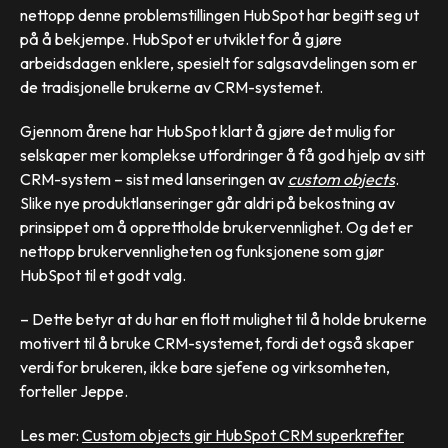
nettopp denne problemstillingen HubSpot har begitt seg ut
på å bekjempe. HubSpot er utviklet for å gjøre
arbeidsdagen enklere, spesielt for salgsavdelingen som er
de tradisjonelle brukerne av CRM-systemet.
Gjennom årene har HubSpot klart å gjøre det mulig for
selskaper mer komplekse utfordringer å få god hjelp av sitt
CRM-system – sist med lanseringen av
custom objects
.
Slike nye produktlanseringer går aldri på bekostning av
prinsippet om å opprettholde brukervennlighet. Og det er
nettopp brukervennligheten og funksjonene som gjør
HubSpot til et godt valg.
– Dette betyr at du har en flott mulighet til å holde brukerne
motivert til å bruke CRM-systemet, fordi det også skaper
verdi for brukeren, ikke bare sjefene og virksomheten,
forteller Jeppe.
Les mer:
Custom objects gir HubSpot CRM superkrefter