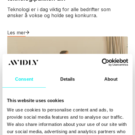
Teknologi er i dag viktig for alle bedrifter som
ønsker å vokse og holde seg konkurra.
Les mer
Consent
Details
About
This website uses cookies
We use cookies to personalise content and ads, to
Integrasjon
provide social media features and to analyse our traffic.
Hva er en teknisk strategi, og hvorfor er
We also share information about your use of our site with
den viktig for virksomheten din?
our social media, advertising and analytics partners who