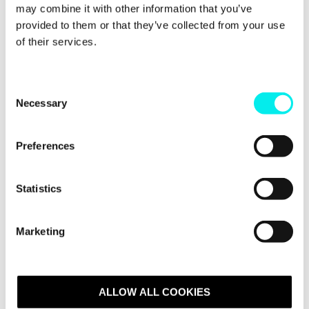
may combine it with other information that you’ve
Hva er en teknisk strategi, og hvordan kan den
provided to them or that they’ve collected from your use
styrke din virksomhet? Les om fordelen.
of their services.
Les mer
C
Necessary
o
n
s
Preferences
e
n
t
Statistics
S
e
Marketing
l
e
HubSpot lanserte ChatSpot AI. Nå får den
c
selskap av GPT-4 - det er stort!
t
ALLOW ALL COOKIES
Den 6. mars 2023 gjorde HubSpot sitt trekk da de
i