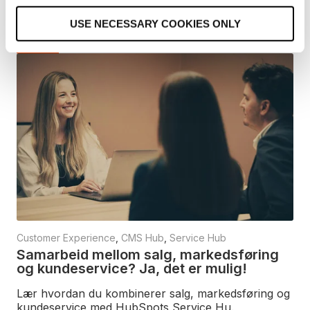
lanserte ChatSpot. Bare en måned sen.
o
USE NECESSARY COOKIES ONLY
n
Les mer
Customer Experience
,
CMS Hub
,
Service Hub
Samarbeid mellom salg, markedsføring
og kundeservice? Ja, det er mulig!
Lær hvordan du kombinerer salg, markedsføring og
kundeservice med HubSpots Service Hu.