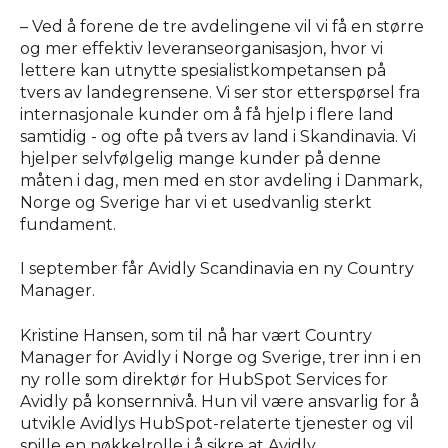
– Ved å forene de tre avdelingene vil vi få en større
og mer effektiv leveranseorganisasjon, hvor vi
lettere kan utnytte spesialistkompetansen på
tvers av landegrensene. Vi ser stor etterspørsel fra
internasjonale kunder om å få hjelp i flere land
samtidig - og ofte på tvers av land i Skandinavia. Vi
hjelper selvfølgelig mange kunder på denne
måten i dag, men med en stor avdeling i Danmark,
Norge og Sverige har vi et usedvanlig sterkt
fundament.
I september får Avidly Scandinavia en ny Country
Manager.
Kristine Hansen, som til nå har vært Country
Manager for Avidly i Norge og Sverige, trer inn i en
ny rolle som direktør for HubSpot Services for
Avidly på konsernnivå. Hun vil være ansvarlig for å
utvikle Avidlys HubSpot-relaterte tjenester og vil
spille en nøkkelrolle i å sikre at Avidly