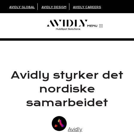
AVIDLY GLOBAL
AVIDLY DESIGN
AVIDLY CAREERS
Avidly styrker det
nordiske
samarbeidet
Avidly