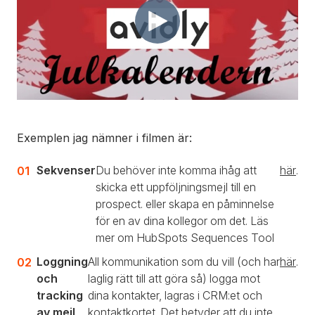
Exemplen jag nämner i filmen är:
Sekvenser
Du behöver inte komma ihåg att
här
.
skicka ett uppföljningsmejl till en
prospect. eller skapa en påminnelse
för en av dina kollegor om det. Läs
mer om HubSpots Sequences Tool
Loggning
All kommunikation som du vill (och har
här
.
och
laglig rätt till att göra så) logga mot
tracking
dina kontakter, lagras i CRM:et och
av mejl
kontaktkortet. Det betyder att du inte