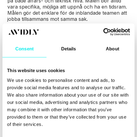
på både affärs- och teknisk nivå. Målen bör alltid
vara specifika, möjliga att uppnå och ha en tidsram.
Målen gör det enklare för de inblandade teamen att
jobba tillsammans mot samma sak.
3. Få stor förståelse för affärsbehoven
Consent
Details
About
Hela syftet med en teknisk strategi är att den ska
möta företagets specifika behov och mål med hjälp
av rätt teknik. Därför är det av yttersta vikt att ha
stor förståelse för vilka behoven faktiskt är, att ha
This website uses cookies
koll på vilka utmaningar företaget står inför.
We use cookies to personalise content and ads, to
Förståelsen för affärsbehoven gör det enklare att ta
provide social media features and to analyse our traffic.
beslut om vilka tekniska lösningar och investeringar
som krävs och hur de bäst implementeras och
We also share information about your use of our site with
används för att göra mest nytta i företagets strävan
our social media, advertising and analytics partners who
att nå sina mål.
may combine it with other information that you’ve
provided to them or that they’ve collected from your use
of their services.
4. Flexibilitet och anpassningsförmåga