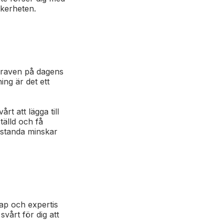
äkerheten.
 kraven på dagens
ng är det ett
rt att lägga till
tälld och få
restanda minskar
kap och expertis
svårt för dig att