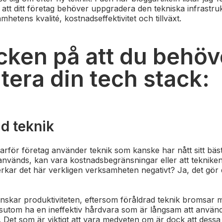
å att ditt företag behöver uppgradera den tekniska infrastr
mhetens kvalité, kostnadseffektivitet och tillväxt.
cken på att du behöv
tera din tech stack:
ad teknik
rför företag använder teknik som kanske har nått sitt bäs
nvänds, kan vara kostnadsbegränsningar eller att tekniken 
rkar det här verkligen verksamheten negativt? Ja, det gör
inskar produktiviteten, eftersom föråldrad teknik bromsar
sutom ha en ineffektiv hårdvara som är långsam att använd
. Det som är viktigt att vara medveten om är dock att dessa