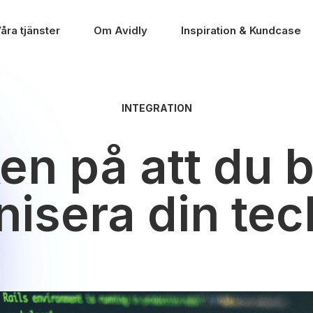
åra tjänster
Om Avidly
Inspiration & Kundcase
INTEGRATION
ken på att du 
isera din tec