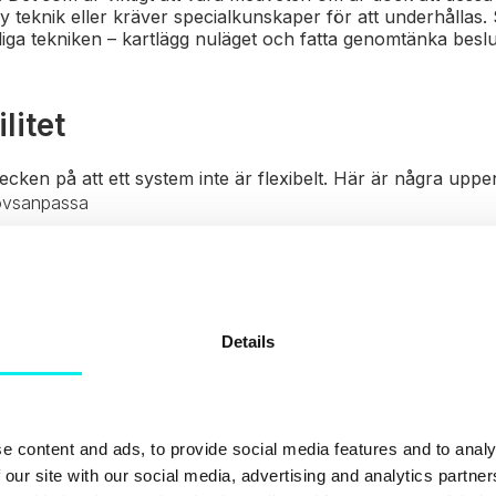
 teknik eller kräver specialkunskaper för att underhållas.
tliga tekniken – kartlägg nuläget och fatta genomtänka besl
ilitet
ecken på att ett system inte är flexibelt. Här är några upp
hovsanpassa
ktionaliteter
fintlig skalbarhet
kret exempel. Vi säger att ett företag sedan många år tillba
Details
d dålig flexibilitet, för att hantera försäljnings- och kund
ehov och processer utvecklats och kräver nu mer avancera
ningsmöjligheter för att förbli konkurrenskraftiga på mar
r svårt. På grund av "stelheten" i det äldre systemet kan för
e content and ads, to provide social media features and to analy
dringar och uppdateringar som behövs för att uppfylla dag
 our site with our social media, advertising and analytics partn
t säljteamet får svårt att tillhandahålla en bra kundupplevel