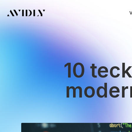
V
10 tec
modern