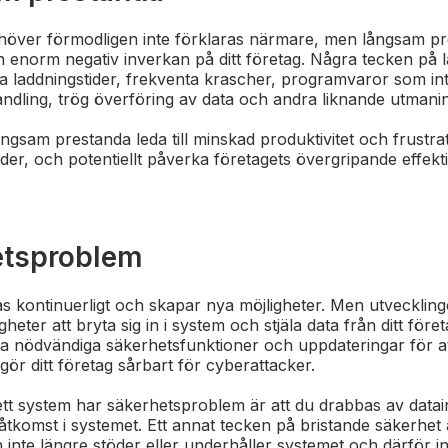
höver förmodligen inte förklaras närmare, men långsam pr
 enorm negativ inverkan på ditt företag. Några tecken på
a laddningstider, frekventa krascher, programvaror som int
dling, trög överföring av data och andra liknande utmani
ångsam prestanda leda till minskad produktivitet och frustr
der, och potentiellt påverka företagets övergripande effekti
etsproblem
s kontinuerligt och skapar nya möjligheter. Men utvecklin
gheter att bryta sig in i system och stjäla data från ditt före
ta nödvändiga säkerhetsfunktioner och uppdateringar för a
t gör ditt företag sårbart för cyberattacker.
 ett system har säkerhetsproblem är att du drabbas av datai
tkomst i systemet. Ett annat tecken på bristande säkerhet ä
n inte längre stöder eller underhåller systemet och därför i