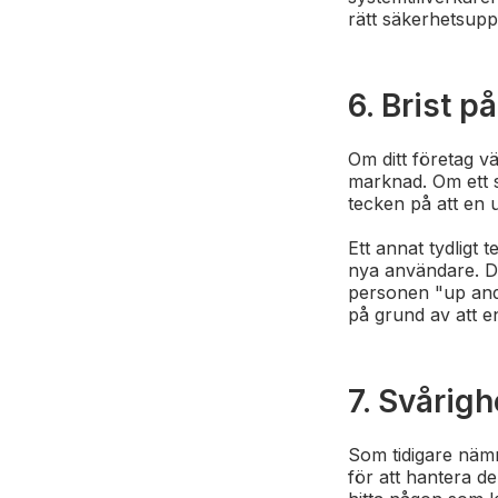
rätt säkerhetsupp
6. Brist p
Om ditt företag v
marknad. Om ett s
tecken på att en 
Ett annat tydligt 
nya användare. Det
personen "up and 
på grund av att en
7. Svårig
Som tidigare nämn
för att hantera de