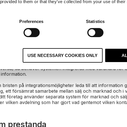
eder till minskad kundnöjdhet och förlorad försäljning.
 provided to them or that they’ve collected from your use of their
å integrationsmöjligheter
Preferences
Statistics
ycket svåra, ibland till och med omöjliga, att integrera me
t anställda kan behöva lägga mycket tid på att flytta inform
r att låta det ske automatiskt genom en integration.
 säljteam använder ett CRM-system som innehåller nödvändi
USE NECESSARY COOKIES ONLY
A
kter och marknadsavdelningen använder en annan plattfor
. För att marknadsteamet då ska kunna se vad sälj gör med
versa) så behöver systemen integreras med varandra för at
a information.
n bristen på integrationsmöjligheter leda till att information 
g, ett försämrat samarbete mellan sälj och marknad och i v
itt företag använder separata system för marknad och sälj b
ler vilken avdelning som har gjort vad gentemot vilken kont
am prestanda