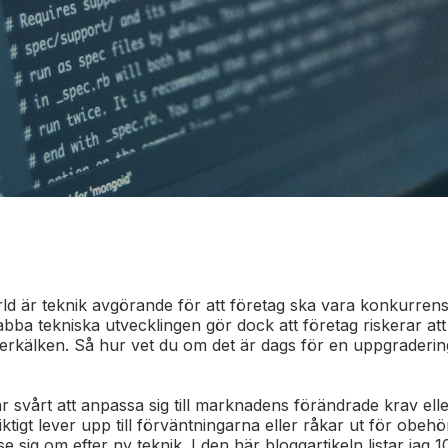
rld är teknik avgörande för att företag ska vara konkurren
nabba tekniska utvecklingen gör dock att företag riskerar at
erkälken. Så hur vet du om det är dags för en uppgraderin
ar svårt att anpassa sig till marknadens förändrade krav el
ktigt lever upp till förväntningarna eller råkar ut för obehö
 se sig om efter ny teknik. I den här bloggartikeln listar jag 