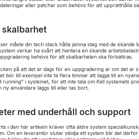
dateringar eller patchar som behövs för att upprätthålla s
å skalbarhet
äxer måste din tech stack hålla jämna steg med de ökande
ystem verkar ha svårt att hantera en ökande arbetsbelastni
uppgradering behövs för att skalbarheten ska förbättras.
tecken på att det är dags för en uppgradering är om det är svå
 bör till exempel inte ta flera timmar att lägga till en nyans
running" i systemet, för att inte tala om ifall systemets p
 ny användare läggs till eller tas bort.
heter med underhåll och support
ts i den här artikeln kräver ofta äldre system specialkuns
m. Om en leverantör slutar stödja ett system blir det därför 