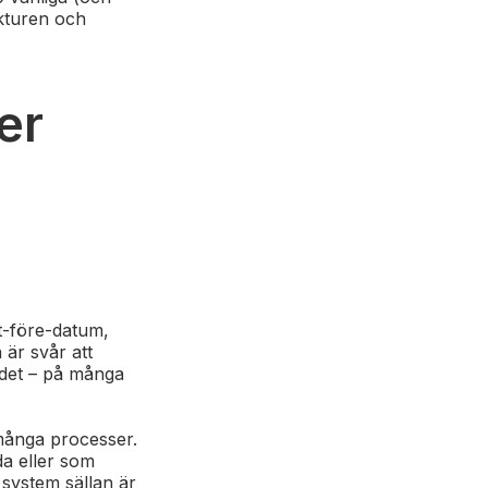
ukturen och
er
t-före-datum,
är svår att
 det – på många
 många processer.
a eller som
 system sällan är