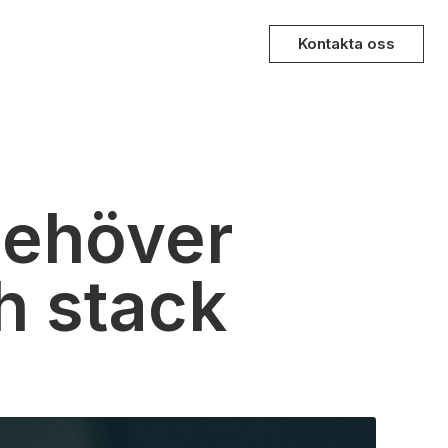
Kontakta oss
behöver
h stack