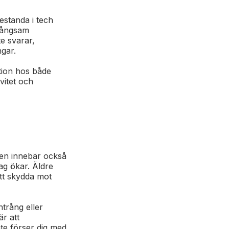
estanda i tech
 långsam
e svarar,
ngar.
ation hos både
vitet och
gen innebär också
tag ökar. Äldre
tt skydda mot
ntrång eller
r att
nte förser dig med