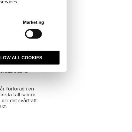
 services.
Marketing
d nya system. Det
ation mellan olika
g information om
LLOW ALL COOKIES
m
 kontakterna i
t alla ska få
går förlorad i en
ärsta fall sämre
lir det svårt att
akt.