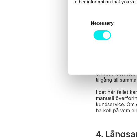
vilket i sin tur l
other information that you’ve
3. Brist p
C
Necessary
o
n
Äldre system är m
gör bland annat at
s
system istället fö
e
n
Låt säga att ditt
t
företagets konta
S
marknadsföringen
CRM:et (och vice 
e
tillgång till samm
l
e
I det här fallet ka
c
manuell överförin
t
kundservice. Om d
ha koll på vem el
i
o
n
4. Långs