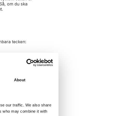
 Så, om du ska
ut.
enbara tecken:
ka använder ett
About
data. Med tiden
de funktioner
knaden.
etaget inte göra
se our traffic. We also share
ens krav.
ers who may combine it with
se och support,