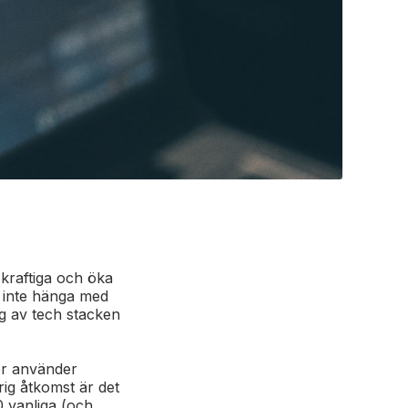
skraftiga och öka
t inte hänga med
g av tech stacken
ler använder
rig åtkomst är det
10 vanliga (och