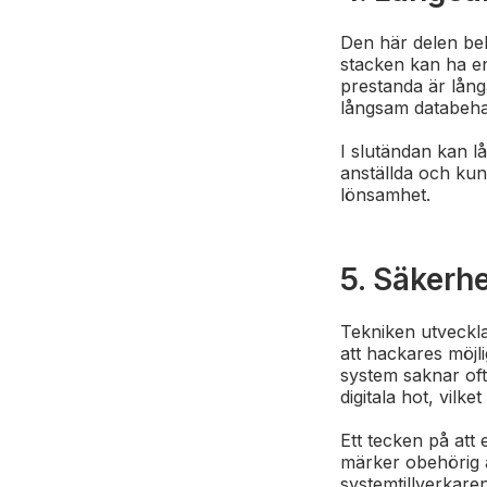
Den här delen be
stacken kan ha en
prestanda är lång
långsam databehan
I slutändan kan l
anställda och kun
lönsamhet.
5. Säkerh
Tekniken utveckla
att hackares möjli
system saknar of
digitala hot, vilke
Ett tecken på att
märker obehörig å
systemtillverkare