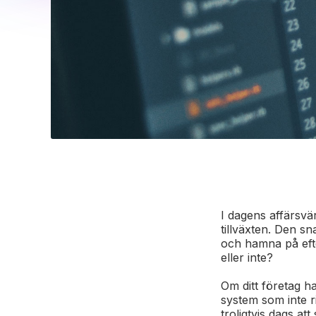
I dagens affärsvä
tillväxten. Den s
och hamna på eft
eller inte?
Om ditt företag h
system som inte ri
troligtvis dags att