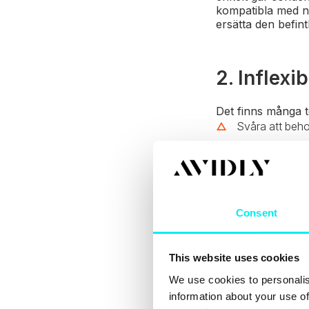
kompatibla med ny
ersätta den befin
2. Inflexib
Det finns många t
Svåra att be
Begränsade fun
Dålig eller obe
Låt oss ta ett kon
Consent
gammalt system, me
har företagets b
och större anpass
This website uses cookies
Det är här det bli
We use cookies to personalis
nödvändiga förän
information about your use of
Resultatet blir at