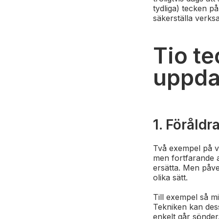
tydliga) tecken p
säkerställa verksa
Tio te
uppda
1. Föråldr
Två exempel på va
men fortfarande a
ersätta. Men påve
olika sätt.
Till exempel så m
Tekniken kan des
enkelt går sönder