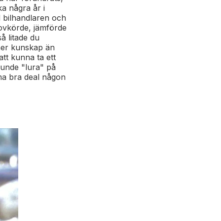
ka några år i
ll bilhandlaren och
rovkörde, jämförde
å litade du
 mer kunskap än
tt kunna ta ett
kunde "lura" på
mma bra deal någon