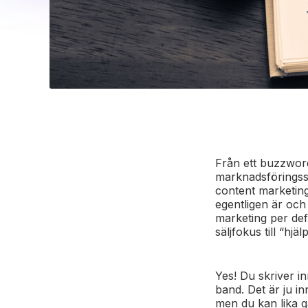
Från ett buzzword 
marknadsföringsst
content marketing 
egentligen är och
marketing per defi
säljfokus till “hjäl
Yes! Du skriver i
band. Det är ju i
men du kan lika 