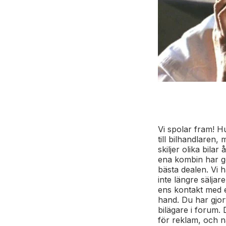
Vi spolar fram! Hu
till bilhandlaren,
skiljer olika bila
ena kombin har ge
bästa dealen. Vi 
inte längre säljar
ens kontakt med e
hand. Du har gjor
bilägare i forum. 
för reklam, och när