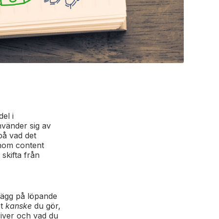
el i
nvänder sig av
 på vad det
enom content
 skifta från
nlägg på löpande
et
kanske
du gör,
river och vad du