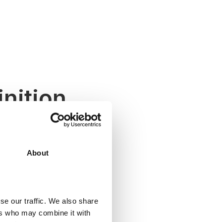
nition
content marketing
About
 distributing
ined audience —
se our traffic. We also share
värdefullt och
ers who may combine it with
 genom flera