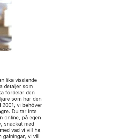
n lika visslande
ka detaljer som
lka fördelar den
äljare som har den
d 2001, vi behöver
ngre. Du tar inte
an online, på egen
be, snackat med
med vad vi vill ha
galningar, vi vill