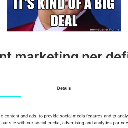
t marketing per defi
jälva definitionen av content marketing, citatet kommer från
Details
g is a strategic marketing approach focused on creating and
, and consistent content to attract and retain a clearly def
o drive profitable customer action.”
e content and ads, to provide social media features and to analy
 Det handlar i grund och botten om att skapa engagerande, 
 our site with our social media, advertising and analytics partn
 till din målgrupp (dina buyer personas). Det här kan göras