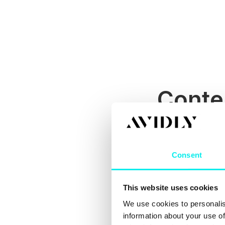
Conten
Låt oss titta på s
institute
:
Consent
“Content marketin
valuable, relevant
and, ultimately, t
This website uses cookies
We use cookies to personalis
Precis så är det.
information about your use of
relevant innehåll