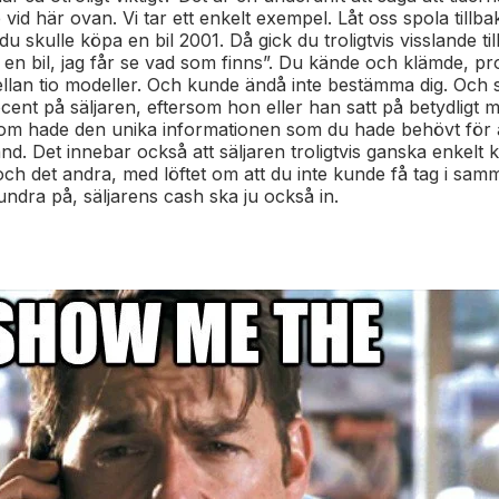
id här ovan. Vi tar ett enkelt exempel. Låt oss spola tillba
 du skulle köpa en bil 2001. Då gick du troligtvis visslande ti
ha en bil, jag får se vad som finns”. Du kände och klämde, p
ellan tio modeller. Och kunde ändå inte bestämma dig. Och s
rocent på säljaren, eftersom hon eller han satt på betydligt
som hade den unika informationen som du hade behövt för a
nd. Det innebar också att säljaren troligtvis ganska enkelt 
och det andra, med löftet om att du inte kunde få tag i sa
undra på, säljarens cash ska ju också in.