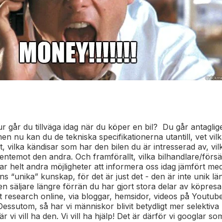
r går du tillväga idag när du köper en bil? Du går antaglige
 men nu kan du de tekniska specifikationerna utantill, vet vil
r åt, vilka kändisar som har den bilen du är intresserad av, vi
ntemot den andra. Och framförallt, vilka bilhandlare/förs
har helt andra möjligheter att informera oss idag jämfört me
ens “unika” kunskap, för det är just det - den är inte unik lä
n säljare längre förrän du har gjort stora delar av köpres
t research online, via bloggar, hemsidor, videos på Youtu
Dessutom, så har vi människor blivit betydligt mer selektiva 
 vi vill ha den. Vi vill ha hjälp! Det är därför vi googlar som 